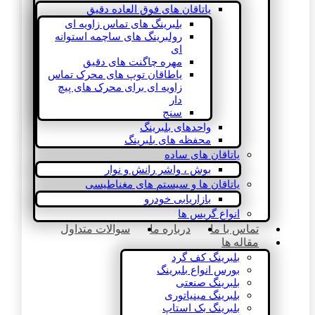
یاتاقان های فوق العاده دقیق
بلبرینگ های تماس زاویه ای
رولبرینگ های ساچمه استوانه
ای
مهره چاگنت های دقیق
یاطاقان توپ های محرک تماس
زاویه ای برای محرک های پیچ
دار
سنج
واحدهای بلبرینگ
محفظه های بلبرینگ
یاتاقان های ساده
بوش ، واشر رانش و نوار
یاتاقان ها و سیستم های مغناطیسی
بازاریابی خودرو
انواع گریس ها
تماس با ما
درباره ما
سوالات متداول
مقاله ها
بلبرینگ کف گرد
بورس انواع بلبرینگ
بلبرینگ صنعتی
بلبرینگ مینیاتوری
بلبرینگ بک استاپ