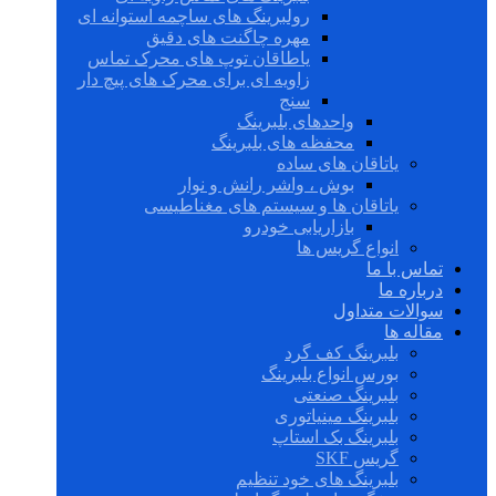
رولبرینگ های ساچمه استوانه ای
مهره چاگنت های دقیق
یاطاقان توپ های محرک تماس
زاویه ای برای محرک های پیچ دار
سنج
واحدهای بلبرینگ
محفظه های بلبرینگ
یاتاقان های ساده
بوش ، واشر رانش و نوار
یاتاقان ها و سیستم های مغناطیسی
بازاریابی خودرو
انواع گریس ها
تماس با ما
درباره ما
سوالات متداول
مقاله ها
بلبرینگ کف گرد
بورس انواع بلبرینگ
بلبرینگ صنعتی
بلبرینگ مینیاتوری
بلبرینگ بک استاپ
گریس SKF
بلبرینگ های خود تنظیم