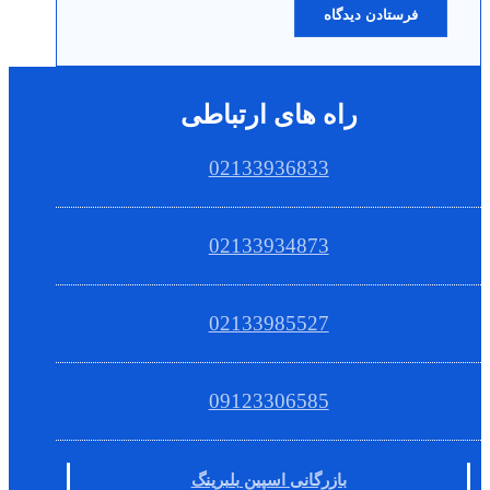
راه های ارتباطی
02133936833
02133934873
02133985527
09123306585
بازرگانی اسپین بلبرینگ