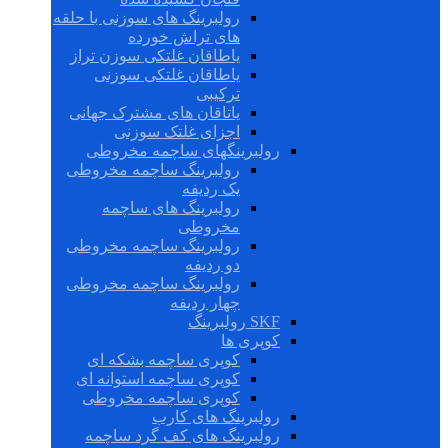
رولبرینگ های سوزنی با حلقه
های تراش خورده
یاطاقان غلتکی سوزن تراز
یاطاقان غلتکی سوزنی
ترکیبی
یاتاقان های مشترک جهانی
اجزای غلتک سوزنی
رولبرینگهای ساچمه مخروطی
رولبرینگ ساچمه مخروطی
یک ردیفه
رولبرینگ های ساچمه
مخروطی
رولبرینگ ساچمه مخروطی
دو ردیفه
رولبرینگ ساچمه مخروطی
چهار ردیفه
SKF رولبرینگ
کوپری ها
کوپری ساچمه بشکه ای
کوپری ساچمه استوانه ای
کوپری ساچمه مخروطی
رولبرینگ های کارب
رولبرینگ های کف گرد ساچمه