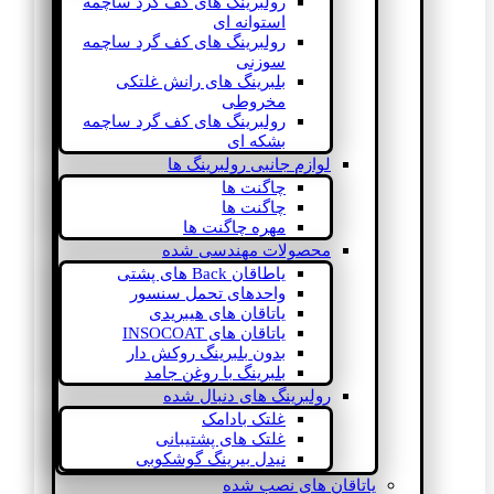
رولبرینگ های کف گرد ساچمه
استوانه ای
رولبرینگ های کف گرد ساچمه
سوزنی
بلبرینگ های رانش غلتکی
مخروطی
رولبرینگ های کف گرد ساچمه
بشکه ای
لوازم جانبی رولبرینگ ها
چاگنت ها
چاگنت ها
مهره چاگنت ها
محصولات مهندسی شده
یاطاقان Back های پشتی
واحدهای تحمل سنسور
یاتاقان های هیبریدی
یاتاقان های INSOCOAT
بدون بلبرینگ روکش دار
بلبرینگ با روغن جامد
رولبرینگ های دنبال شده
غلتک بادامک
غلتک های پشتیبانی
نیدل بیرینگ گوشکوبی
یاتاقان های نصب شده