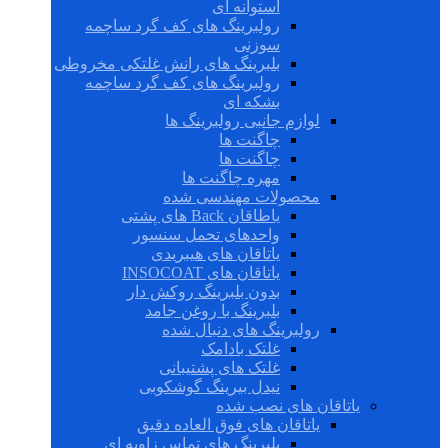
استوانه ای
رولبرینگ های کف گرد ساچمه
سوزنی
بلبرینگ های رانش غلتکی مخروطی
رولبرینگ های کف گرد ساچمه
بشکه ای
لوازم جانبی رولبرینگ ها
چاگنت ها
چاگنت ها
مهره چاگنت ها
محصولات مهندسی شده
یاطاقان Back های پشتی
واحدهای تحمل سنسور
یاتاقان های هیبریدی
یاتاقان های INSOCOAT
بدون بلبرینگ روکش دار
بلبرینگ با روغن جامد
رولبرینگ های دنبال شده
غلتک بادامک
غلتک های پشتیبانی
نیدل بیرینگ گوشکوبی
یاتاقان های نصب شده
یاتاقان های فوق العاده دقیق
بلبرینگ های تماس زاویه ای