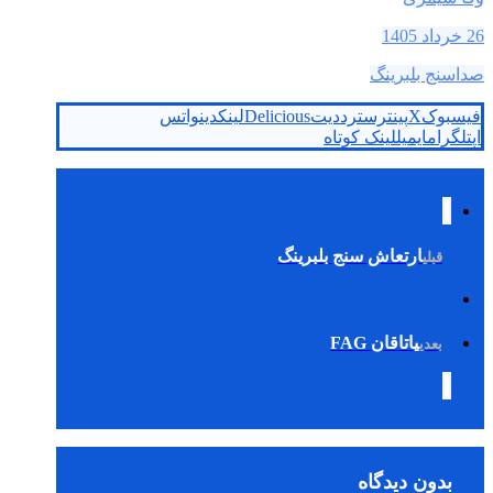
26 خرداد 1405
صداسنج بلبرینگ
فیسبوک
X
پینترست
رددیت
Delicious
لینکدین
واتس
اپ
تلگرام
ایمیل
لینک کوتاه
ارتعاش سنج بلبرینگ
قبلی
یاتاقان FAG
بعدی
بدون دیدگاه