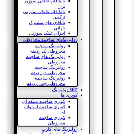
یاطاقان غلتکی سوزن
تراز
یاطاقان غلتکی سوزنی
ترکیبی
یاتاقان های مشترک
جهانی
اجزای غلتک سوزنی
رولبرینگهای ساچمه مخروطی
رولبرینگ ساچمه
مخروطی یک ردیفه
رولبرینگ های ساچمه
مخروطی
رولبرینگ ساچمه
مخروطی دو ردیفه
رولبرینگ ساچمه
مخروطی چهار ردیفه
SKF رولبرینگ
کوپری ها
کوپری ساچمه بشکه ای
کوپری ساچمه استوانه
ای
کوپری ساچمه
مخروطی
رولبرینگ های کارب