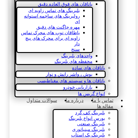
یاتاقان های فوق العاده دقیق
بلبرینگ های تماس زاویه ای
رولبرینگ های ساچمه استوانه
ای
مهره چاگنت های دقیق
یاطاقان توپ های محرک تماس
زاویه ای برای محرک های پیچ
دار
سنج
واحدهای بلبرینگ
محفظه های بلبرینگ
یاتاقان های ساده
بوش ، واشر رانش و نوار
یاتاقان ها و سیستم های مغناطیسی
بازاریابی خودرو
انواع گریس ها
تماس با ما
درباره ما
سوالات متداول
مقاله ها
بلبرینگ کف گرد
بورس انواع بلبرینگ
بلبرینگ صنعتی
بلبرینگ مینیاتوری
بلبرینگ بک استاپ