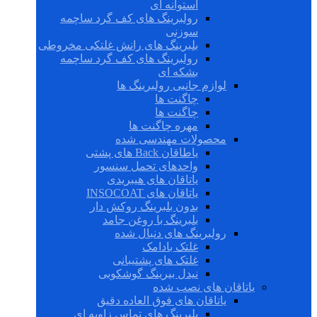
استوانه ای
رولبرینگ های کف گرد ساچمه
سوزنی
بلبرینگ های رانش غلتکی مخروطی
رولبرینگ های کف گرد ساچمه
بشکه ای
لوازم جانبی رولبرینگ ها
چاگنت ها
چاگنت ها
مهره چاگنت ها
محصولات مهندسی شده
یاطاقان Back های پشتی
واحدهای تحمل سنسور
یاتاقان های هیبریدی
یاتاقان های INSOCOAT
بدون بلبرینگ روکش دار
بلبرینگ با روغن جامد
رولبرینگ های دنبال شده
غلتک بادامک
غلتک های پشتیبانی
نیدل بیرینگ گوشکوبی
یاتاقان های نصب شده
یاتاقان های فوق العاده دقیق
بلبرینگ های تماس زاویه ای