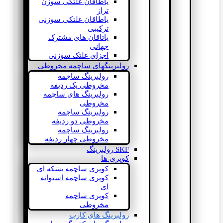
یاطاقان غلتکی سوزن
تراز
یاطاقان غلتکی سوزنی
ترکیبی
یاتاقان های مشترک
جهانی
اجزای غلتک سوزنی
رولبرینگهای ساچمه مخروطی
رولبرینگ ساچمه
مخروطی یک ردیفه
رولبرینگ های ساچمه
مخروطی
رولبرینگ ساچمه
مخروطی دو ردیفه
رولبرینگ ساچمه
مخروطی چهار ردیفه
SKF رولبرینگ
کوپری ها
کوپری ساچمه بشکه ای
کوپری ساچمه استوانه
ای
کوپری ساچمه
مخروطی
رولبرینگ های کارب