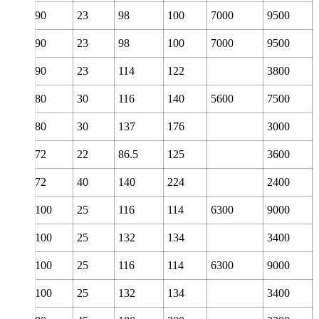
50
90
23
98
100
7000
9500
50
90
23
98
100
7000
9500
50
90
23
114
122
3800
50
80
30
116
140
5600
7500
50
80
30
137
176
3000
50
72
22
86.5
125
3600
50
72
40
140
224
2400
55
100
25
116
114
6300
9000
55
100
25
132
134
3400
55
100
25
116
114
6300
9000
55
100
25
132
134
3400