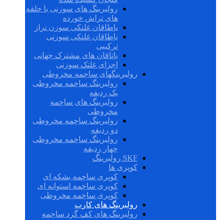
رولبرینگ های سوزنی با حلقه
های تراش خورده
یاطاقان غلتکی سوزن تراز
یاطاقان غلتکی سوزنی
ترکیبی
یاتاقان های مشترک جهانی
اجزای غلتک سوزنی
رولبرینگهای ساچمه مخروطی
رولبرینگ ساچمه مخروطی
یک ردیفه
رولبرینگ های ساچمه
مخروطی
رولبرینگ ساچمه مخروطی
دو ردیفه
رولبرینگ ساچمه مخروطی
چهار ردیفه
SKF رولبرینگ
کوپری ها
کوپری ساچمه بشکه ای
کوپری ساچمه استوانه ای
کوپری ساچمه مخروطی
رولبرینگ های کارب
رولبرینگ های کف گرد ساچمه