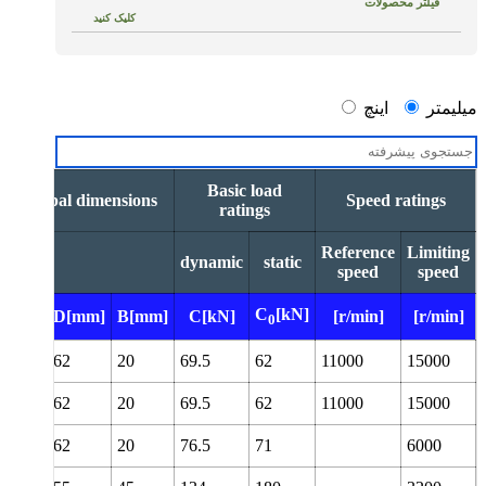
فیلتر محصولات
کلیک کنید
Popular item
میلیمتر
اینچ
Bore diameter
Basic load
Outside diameter
Principal dimensions
Speed ratings
ratings
Reference
Limiting
dynamic
static
speed
speed
Width
C
[kN]
d[mm]
D[mm]
B[mm]
C[kN]
[r/min]
[r/min]
0
30
62
20
69.5
62
11000
15000
Designation
30
62
20
69.5
62
11000
15000
Design
Sealing solution
30
62
20
76.5
71
6000