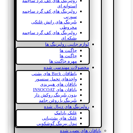
رولبرینگ های کف گرد ساچمه
استوانه ای
رولبرینگ های کف گرد ساچمه
سوزنی
بلبرینگ های رانش غلتکی
مخروطی
رولبرینگ های کف گرد ساچمه
بشکه ای
لوازم جانبی رولبرینگ ها
چاگنت ها
چاگنت ها
مهره چاگنت ها
محصولات مهندسی شده
یاطاقان Back های پشتی
واحدهای تحمل سنسور
یاتاقان های هیبریدی
یاتاقان های INSOCOAT
بدون بلبرینگ روکش دار
بلبرینگ با روغن جامد
رولبرینگ های دنبال شده
غلتک بادامک
غلتک های پشتیبانی
نیدل بیرینگ گوشکوبی
یاتاقان های نصب شده