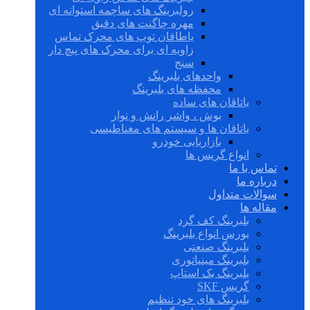
رولبرینگ های ساچمه استوانه ای
مهره چاگنت های دقیق
یاطاقان توپ های محرک تماس
زاویه ای برای محرک های پیچ دار
سنج
واحدهای بلبرینگ
محفظه های بلبرینگ
یاتاقان های ساده
بوش ، واشر رانش و نوار
یاتاقان ها و سیستم های مغناطیسی
بازاریابی خودرو
انواع گریس ها
تماس با ما
درباره ما
سوالات متداول
مقاله ها
بلبرینگ کف گرد
بورس انواع بلبرینگ
بلبرینگ صنعتی
بلبرینگ مینیاتوری
بلبرینگ بک استاپ
گریس SKF
بلبرینگ های خود تنظیم