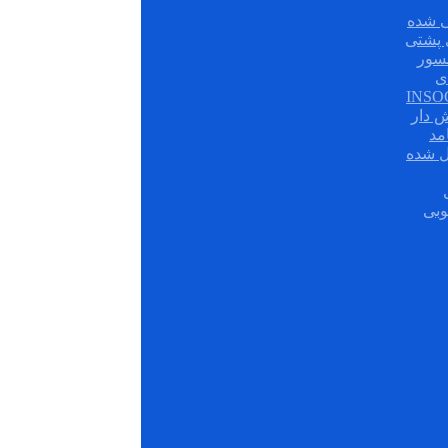
 شده
سور
ی
ش دار
مد
ل شده
وبی