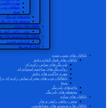
مهره چاگنت ه
یاطاقان توپ 
سنج
واحدهای بلبرینگ
محفظه های بلبرینگ
یاتاقان های ساده
بوش ، واشر رانش و ن
یاتاقان ها و سیستم های م
بازاریابی خودرو
انواع گریس ها
یاتاقان های نصب شده
یاتاقان های فوق العاده دقیق
بلبرینگ های تماس زاویه ای
رولبرینگ های ساچمه استوانه ای
مهره چاگنت های دقیق
یاطاقان توپ های محرک تماس زاویه ای برا
سنج
واحدهای بلبرینگ
محفظه های بلبرینگ
یاتاقان های ساده
بوش ، واشر رانش و نوار
یاتاقان ها و سیستم های مغناطیسی