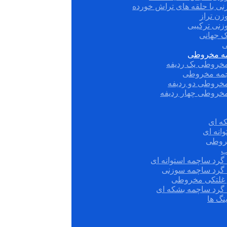
نی با حلقه های تراش خورده
زن تراز
زنی ترکیبی
ک جهانی
ی
مه مخروطی
مخروطی یک ردیفه
چمه مخروطی
مخروطی دو ردیفه
مخروطی چهار ردیفه
ه ای
انه ای
روطی
ب
گرد ساچمه استوانه ای
 گرد ساچمه سوزنی
ش غلتکی مخروطی
 گرد ساچمه بشکه ای
نگ ها