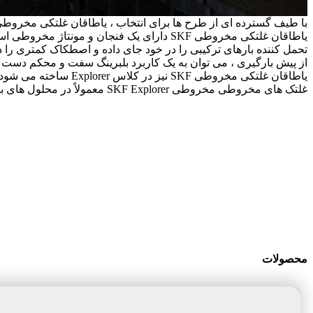
با طیف گسترده ای از طرح ها برای انتخاب ، یاطاقان غلتکی مخروطی SKF نیز قابل تنظیم است تا با سرعت ، بار ، آلودگی ، دما یا لرزش خاص شما مطابقت داشته ب
یاطاقان غلتکی مخروطی SKF دارای یک فنجان
تحمل کننده بارهای ترکیبی را در خود جای داده و اصطکاک کمتری را د
از پیش بارگیری ، می توان به یک کاربرد بلبرینگ سفت و محکم دست 
غلتک های مخروطی مخروطی SKF Explorer معمولاً در محلول های بلبرینگ که نیاز به افزایش کارایی ، کاهش اصطکاک یا افزایش چگالی توان در برنامه ها وجود دارد ، استفاده می شوند.
محصولات