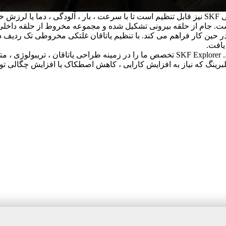
اشد.
 و مونتاژ مخروطی است. جام از حلقه بیرونی تشکیل شده و مجموعه مخروط از حل
ر حین کار فراهم می کند. با تنظیم یاتاقان غلتکی مخروطی تک ردیف د
یافت.
یاطاقان غلتکی مخروطی SKF نیز در کلاس Explorer ساخته می شود. SKF Explorer تخصص ما را در زم