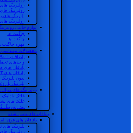
رولبرینگ های
رولبرینگ های
بلبرینگ های 
رولبرینگ های
لوازم جانبی رولبرینگ
چاگنت ها
چاگنت ها
مهره چاگنت ه
محصولات مهندسی 
یاطاقان Back های پشتی
واحدهای تحم
یاتاقان های ه
یاتاقان های INSOCOAT
بدون بلبرینگ 
بلبرینگ با رو
رولبرینگ های دنبال
غلتک بادامک
غلتک های پشت
نیدل بیرینگ 
یاتاقان های نصب شده
یاتاقان های فوق الع
بلبرینگ های ت
رولبرینگ های