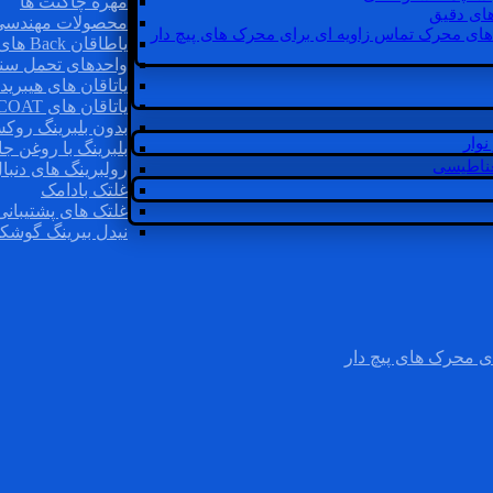
مهره چاگنت ها
ای دقیق
محصولات مهندسی
های محرک تماس زاویه ای برای محرک های پیچ دار
یاطاقان Back های پشتی
واحدهای تحمل سن
یاتاقان های هیبرید
یاتاقان های INSOCOAT
بدون بلبرینگ روک
وار
بلبرینگ با روغن جا
غناطیسی
رولبرینگ های دنبا
غلتک بادامک
غلتک های پشتیبانی
نیدل بیرینگ گوشک
ی محرک های پیچ دار