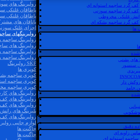
رولبرینگ های سوز
 کف گرد ساچمه استوانه ای
یاطاقان غلتکی سو
 کف گرد ساچمه سوزنی
یاطاقان غلتکی سو
رانش غلتکی مخروطی
یاتاقان های مشتر
 کف گرد ساچمه بشکه ای
اجزای غلتک سوزن
 ها
رولبرینگهای ساچ
رولبرینگ ساچمه 
رولبرینگ های سا
ا
رولبرینگ ساچمه 
شده
رولبرینگ ساچمه 
SKF رولبرینگ
ل سنسور
کوپری ها
یبریدی
کوپری ساچمه بشک
کوپری ساچمه استو
روکش دار
کوپری ساچمه مخ
غن جامد
رولبرینگ های کار
 شده
رولبرینگ های کف 
رولبرینگ های کف
یبانی
بلبرینگ های ران
گوشکوبی
رولبرینگ های کف
لوازم جانبی رولبری
اده دقیق
چاگنت ها
ماس زاویه ای
چاگنت ها
 ساچمه استوانه ای