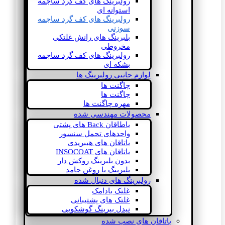
رولبرینگ های کف گرد ساچمه
استوانه ای
رولبرینگ های کف گرد ساچمه
سوزنی
بلبرینگ های رانش غلتکی
مخروطی
رولبرینگ های کف گرد ساچمه
بشکه ای
لوازم جانبی رولبرینگ ها
چاگنت ها
چاگنت ها
مهره چاگنت ها
محصولات مهندسی شده
یاطاقان Back های پشتی
واحدهای تحمل سنسور
یاتاقان های هیبریدی
یاتاقان های INSOCOAT
بدون بلبرینگ روکش دار
بلبرینگ با روغن جامد
رولبرینگ های دنبال شده
غلتک بادامک
غلتک های پشتیبانی
نیدل بیرینگ گوشکوبی
یاتاقان های نصب شده