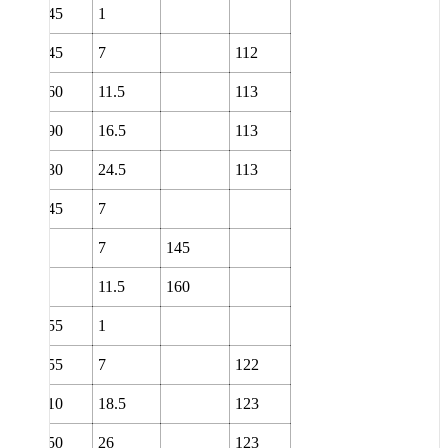
0
145
1
0
145
7
112
0
160
11.5
113
0
190
16.5
113
0
230
24.5
113
0
145
7
0
7
145
0
11.5
160
0
155
1
0
155
7
122
0
210
18.5
123
0
250
26
123