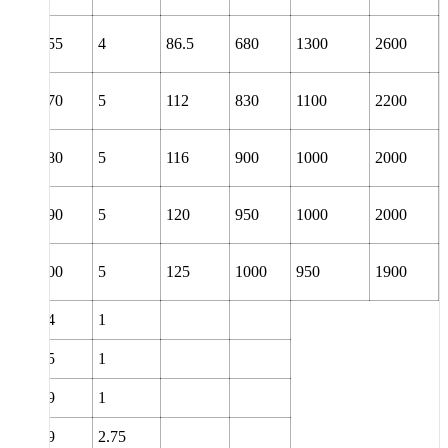
0
155
4
86.5
680
1300
2600
0
170
5
112
830
1100
2200
0
180
5
116
900
1000
2000
0
190
5
120
950
1000
2000
0
200
5
125
1000
950
1900
14
1
15
1
19
1
19
2.75