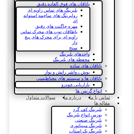
یاتاقان های فوق العاده دقیق
بلبرینگ های تماس زاویه ای
رولبرینگ های ساچمه استوانه
ای
مهره چاگنت های دقیق
یاطاقان توپ های محرک تماس
زاویه ای برای محرک های پیچ
دار
سنج
واحدهای بلبرینگ
محفظه های بلبرینگ
یاتاقان های ساده
بوش ، واشر رانش و نوار
یاتاقان ها و سیستم های مغناطیسی
بازاریابی خودرو
انواع گریس ها
تماس با ما
درباره ما
سوالات متداول
مقاله ها
بلبرینگ کف گرد
بورس انواع بلبرینگ
بلبرینگ صنعتی
بلبرینگ مینیاتوری
بلبرینگ بک استاپ