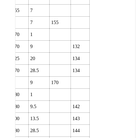
0
155
7
0
7
155
0
170
1
0
170
9
132
0
225
20
134
0
270
28.5
134
0
9
170
0
180
1
0
180
9.5
142
0
200
13.5
143
0
280
28.5
144