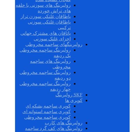
رولبرینگ های سوزنی با حلقه
های تراش خورده
یاطاقان غلتکی سوزن تراز
یاطاقان غلتکی سوزنی
ترکیبی
یاتاقان های مشترک جهانی
اجزای غلتک سوزنی
رولبرینگهای ساچمه مخروطی
رولبرینگ ساچمه مخروطی
یک ردیفه
رولبرینگ های ساچمه
مخروطی
رولبرینگ ساچمه مخروطی
دو ردیفه
رولبرینگ ساچمه مخروطی
چهار ردیفه
SKF رولبرینگ
کوپری ها
کوپری ساچمه بشکه ای
کوپری ساچمه استوانه ای
کوپری ساچمه مخروطی
رولبرینگ های کارب
رولبرینگ های کف گرد ساچمه