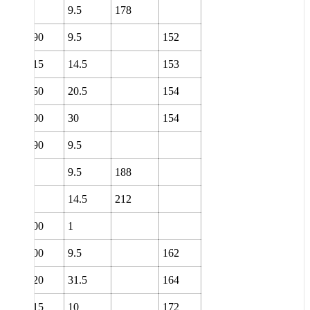
0
9.5
178
0
190
9.5
152
0
215
14.5
153
0
250
20.5
154
0
300
30
154
0
190
9.5
0
9.5
188
0
14.5
212
0
200
1
0
200
9.5
162
0
320
31.5
164
0
215
10
172