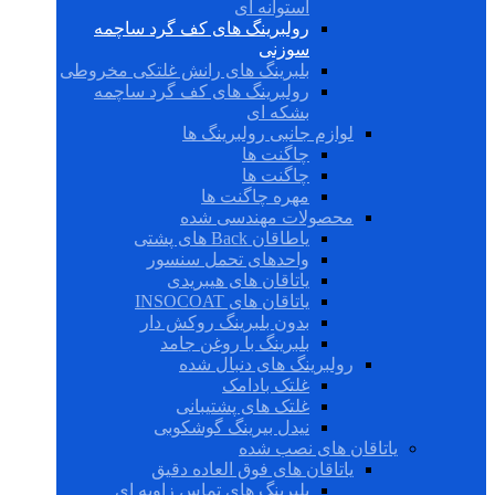
استوانه ای
رولبرینگ های کف گرد ساچمه
سوزنی
بلبرینگ های رانش غلتکی مخروطی
رولبرینگ های کف گرد ساچمه
بشکه ای
لوازم جانبی رولبرینگ ها
چاگنت ها
چاگنت ها
مهره چاگنت ها
محصولات مهندسی شده
یاطاقان Back های پشتی
واحدهای تحمل سنسور
یاتاقان های هیبریدی
یاتاقان های INSOCOAT
بدون بلبرینگ روکش دار
بلبرینگ با روغن جامد
رولبرینگ های دنبال شده
غلتک بادامک
غلتک های پشتیبانی
نیدل بیرینگ گوشکوبی
یاتاقان های نصب شده
یاتاقان های فوق العاده دقیق
بلبرینگ های تماس زاویه ای