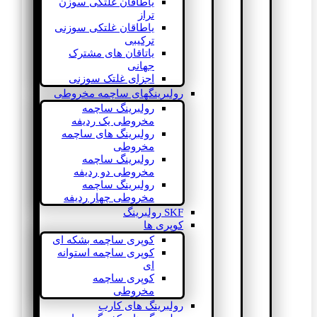
یاطاقان غلتکی سوزن
تراز
یاطاقان غلتکی سوزنی
ترکیبی
یاتاقان های مشترک
جهانی
اجزای غلتک سوزنی
رولبرینگهای ساچمه مخروطی
رولبرینگ ساچمه
مخروطی یک ردیفه
رولبرینگ های ساچمه
مخروطی
رولبرینگ ساچمه
مخروطی دو ردیفه
رولبرینگ ساچمه
مخروطی چهار ردیفه
SKF رولبرینگ
کوپری ها
کوپری ساچمه بشکه ای
کوپری ساچمه استوانه
ای
کوپری ساچمه
مخروطی
رولبرینگ های کارب