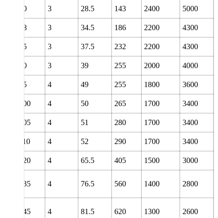
70
3
28.5
143
2400
5000
78
3
34.5
186
2200
4300
85
3
37.5
232
2200
4300
90
3
39
255
2000
4000
95
4
49
255
1800
3600
100
4
50
265
1700
3400
105
4
51
280
1700
3400
110
4
52
290
1700
3400
120
4
65.5
405
1500
3000
0
135
4
76.5
560
1400
2800
0
145
4
81.5
620
1300
2600