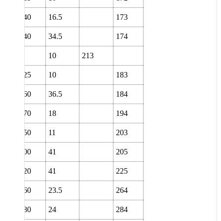
0
240
16.5
173
0
340
34.5
174
0
10
213
0
225
10
183
0
360
36.5
184
0
270
18
194
0
250
11
203
0
400
41
205
0
420
41
225
0
360
23.5
264
0
380
24
284