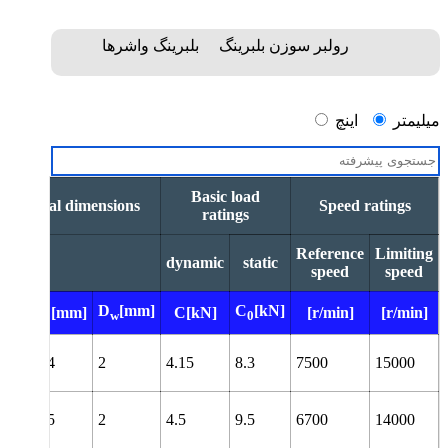
رولبر سوزن بلبرینگ
بلبرینگ واشرها
میلیمتر
اینچ
Basic load
Principal dimensions
Speed ratings
ratings
Reference
Limiting
dynamic
static
speed
speed
D
[mm]
C
[kN]
[mm]
D[mm]
C[kN]
[r/min]
[r/min]
w
0
14
2
4.15
8.3
7500
15000
15
2
4.5
9.5
6700
14000