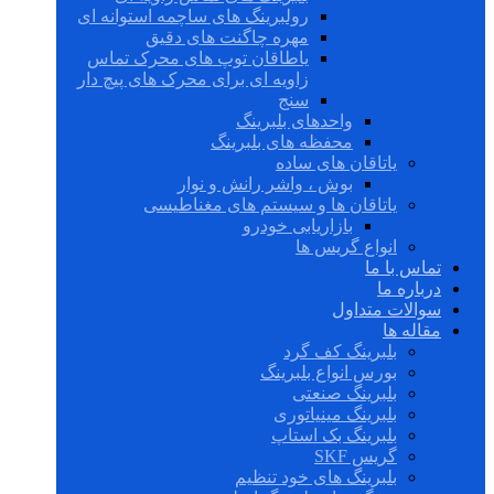
رولبرینگ های ساچمه استوانه ای
مهره چاگنت های دقیق
یاطاقان توپ های محرک تماس
زاویه ای برای محرک های پیچ دار
سنج
واحدهای بلبرینگ
محفظه های بلبرینگ
یاتاقان های ساده
بوش ، واشر رانش و نوار
یاتاقان ها و سیستم های مغناطیسی
بازاریابی خودرو
انواع گریس ها
تماس با ما
درباره ما
سوالات متداول
مقاله ها
بلبرینگ کف گرد
بورس انواع بلبرینگ
بلبرینگ صنعتی
بلبرینگ مینیاتوری
بلبرینگ بک استاپ
گریس SKF
بلبرینگ های خود تنظیم