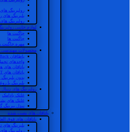
رولبرینگ های
رولبرینگ های
بلبرینگ های 
رولبرینگ های
لوازم جانبی رولبرینگ
چاگنت ها
چاگنت ها
مهره چاگنت ه
محصولات مهندسی 
یاطاقان Back های پشتی
واحدهای تحم
یاتاقان های ه
یاتاقان های INSOCOAT
بدون بلبرینگ 
بلبرینگ با رو
رولبرینگ های دنبال
غلتک بادامک
غلتک های پشت
نیدل بیرینگ 
یاتاقان های نصب شده
یاتاقان های فوق الع
بلبرینگ های ت
رولبرینگ های