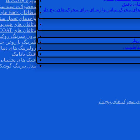
مهره چاگنت ها
ای دقیق
محصولات مهندسی
های محرک تماس زاویه ای برای محرک های پیچ دار
یاطاقان Back های پشتی
واحدهای تحمل سن
یاتاقان های هیبرید
یاتاقان های INSOCOAT
بدون بلبرینگ روک
وار
بلبرینگ با روغن جا
غناطیسی
رولبرینگ های دنبا
غلتک بادامک
غلتک های پشتیبانی
نیدل بیرینگ گوشک
ی محرک های پیچ دار