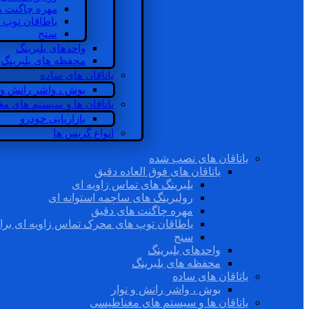
مهره چاگنت ه
یاطاقان توپ 
سنج
واحدهای بلبرینگ
محفظه های بلبرینگ
یاتاقان های ساده
بوش ، واشر رانش و ن
یاتاقان ها و سیستم های م
بازاریابی خودرو
انواع گریس ها
یاتاقان های نصب شده
یاتاقان های فوق العاده دقیق
بلبرینگ های تماس زاویه ای
رولبرینگ های ساچمه استوانه ای
مهره چاگنت های دقیق
یاطاقان توپ های محرک تماس زاویه ای برا
سنج
واحدهای بلبرینگ
محفظه های بلبرینگ
یاتاقان های ساده
بوش ، واشر رانش و نوار
یاتاقان ها و سیستم های مغناطیسی