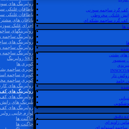
رولبرینگ های سوز
 کف گرد ساچمه استوانه ای
یاطاقان غلتکی سو
 کف گرد ساچمه سوزنی
یاطاقان غلتکی سو
رانش غلتکی مخروطی
یاتاقان های مشتر
 کف گرد ساچمه بشکه ای
اجزای غلتک سوزن
 ها
رولبرینگهای ساچ
رولبرینگ ساچمه 
رولبرینگ های سا
ا
رولبرینگ ساچمه 
شده
رولبرینگ ساچمه 
SKF رولبرینگ
ل سنسور
کوپری ها
یبریدی
کوپری ساچمه بشک
کوپری ساچمه استو
روکش دار
کوپری ساچمه مخ
غن جامد
رولبرینگ های کار
 شده
رولبرینگ های کف 
رولبرینگ های کف
یبانی
بلبرینگ های ران
گوشکوبی
رولبرینگ های کف
لوازم جانبی رولبری
اده دقیق
چاگنت ها
ماس زاویه ای
چاگنت ها
 ساچمه استوانه ای