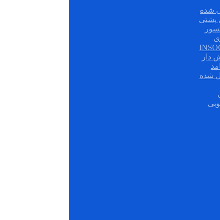
 شده
سور
ی
ش دار
مد
ل شده
وبی