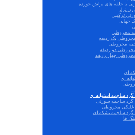
نی با حلقه های تراش خورده
زن تراز
زنی ترکیبی
ک جهانی
ی
مه مخروطی
مخروطی یک ردیفه
چمه مخروطی
مخروطی دو ردیفه
مخروطی چهار ردیفه
ه ای
انه ای
روطی
ب
گرد ساچمه استوانه ای
 گرد ساچمه سوزنی
ش غلتکی مخروطی
 گرد ساچمه بشکه ای
نگ ها