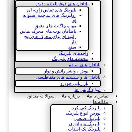
یاتاقان های فوق العاده دقیق
بلبرینگ های تماس زاویه ای
رولبرینگ های ساچمه استوانه
ای
مهره چاگنت های دقیق
یاطاقان توپ های محرک تماس
زاویه ای برای محرک های پیچ
دار
سنج
واحدهای بلبرینگ
محفظه های بلبرینگ
یاتاقان های ساده
بوش ، واشر رانش و نوار
یاتاقان ها و سیستم های مغناطیسی
بازاریابی خودرو
انواع گریس ها
تماس با ما
درباره ما
سوالات متداول
مقاله ها
بلبرینگ کف گرد
بورس انواع بلبرینگ
بلبرینگ صنعتی
بلبرینگ مینیاتوری
بلبرینگ بک استاپ