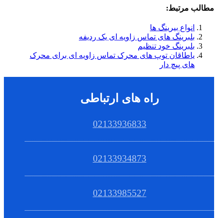
مطالب مرتبط:
انواع بیرینگ ها
بلبرینگ های تماس زاویه ای یک ردیفه
بلبرینگ خود تنظیم
یاطاقان توپ های محرک تماس زاویه ای برای محرک
های پیچ دار
راه های ارتباطی
02133936833
02133934873
02133985527