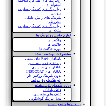
رولبرینگ های کف گرد ساچمه
استوانه ای
رولبرینگ های کف گرد ساچمه
سوزنی
بلبرینگ های رانش غلتکی
مخروطی
رولبرینگ های کف گرد ساچمه
بشکه ای
لوازم جانبی رولبرینگ ها
چاگنت ها
چاگنت ها
مهره چاگنت ها
محصولات مهندسی شده
یاطاقان Back های پشتی
واحدهای تحمل سنسور
یاتاقان های هیبریدی
یاتاقان های INSOCOAT
بدون بلبرینگ روکش دار
بلبرینگ با روغن جامد
رولبرینگ های دنبال شده
غلتک بادامک
غلتک های پشتیبانی
نیدل بیرینگ گوشکوبی
یاتاقان های نصب شده