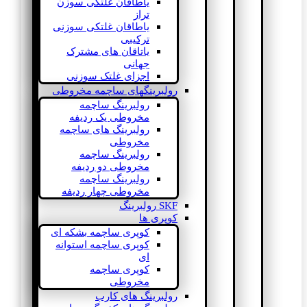
یاطاقان غلتکی سوزن
تراز
یاطاقان غلتکی سوزنی
ترکیبی
یاتاقان های مشترک
جهانی
اجزای غلتک سوزنی
رولبرینگهای ساچمه مخروطی
رولبرینگ ساچمه
مخروطی یک ردیفه
رولبرینگ های ساچمه
مخروطی
رولبرینگ ساچمه
مخروطی دو ردیفه
رولبرینگ ساچمه
مخروطی چهار ردیفه
SKF رولبرینگ
کوپری ها
کوپری ساچمه بشکه ای
کوپری ساچمه استوانه
ای
کوپری ساچمه
مخروطی
رولبرینگ های کارب