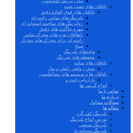
نیدل بیرینگ گوشکوبی
یاتاقان های نصب شده
یاتاقان های فوق العاده دقیق
بلبرینگ های تماس زاویه ای
رولبرینگ های ساچمه استوانه ای
مهره چاگنت های دقیق
یاطاقان توپ های محرک تماس
زاویه ای برای محرک های پیچ دار
سنج
واحدهای بلبرینگ
محفظه های بلبرینگ
یاتاقان های ساده
بوش ، واشر رانش و نوار
یاتاقان ها و سیستم های مغناطیسی
بازاریابی خودرو
انواع گریس ها
تماس با ما
درباره ما
سوالات متداول
مقاله ها
بلبرینگ کف گرد
بورس انواع بلبرینگ
بلبرینگ صنعتی
بلبرینگ مینیاتوری