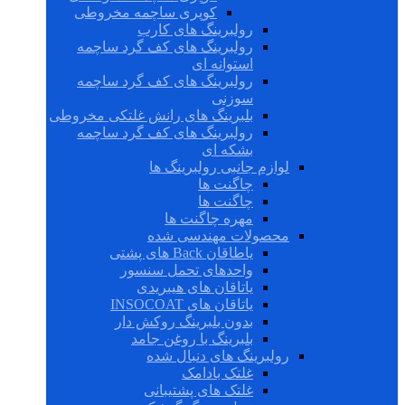
کوپری ساچمه مخروطی
رولبرینگ های کارب
رولبرینگ های کف گرد ساچمه
استوانه ای
رولبرینگ های کف گرد ساچمه
سوزنی
بلبرینگ های رانش غلتکی مخروطی
رولبرینگ های کف گرد ساچمه
بشکه ای
لوازم جانبی رولبرینگ ها
چاگنت ها
چاگنت ها
مهره چاگنت ها
محصولات مهندسی شده
یاطاقان Back های پشتی
واحدهای تحمل سنسور
یاتاقان های هیبریدی
یاتاقان های INSOCOAT
بدون بلبرینگ روکش دار
بلبرینگ با روغن جامد
رولبرینگ های دنبال شده
غلتک بادامک
غلتک های پشتیبانی