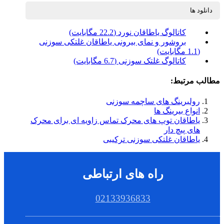
دانلود ها
کاتالوگ یاطاقان نورد (22.2 مگابایت)
بروشور و نمای بیرونی یاطاقان غلتکی سوزنی
(1.1 مگابایت)
کاتالوگ غلتک سوزنی (6.7 مگابایت)
مطالب مرتبط:
رولبرینگ های ساچمه سوزنی
انواع بیرینگ ها
یاطاقان توپ های محرک تماس زاویه ای برای محرک
های پیچ دار
یاطاقان غلتکی سوزنی ترکیبی
راه های ارتباطی
02133936833