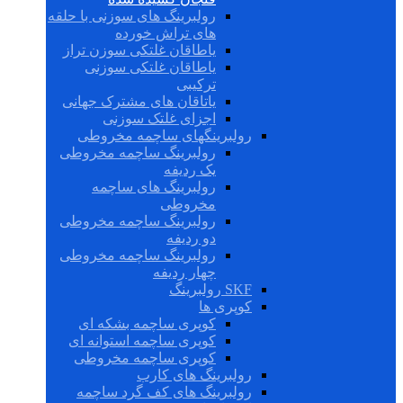
رولبرینگ های سوزنی با حلقه
های تراش خورده
یاطاقان غلتکی سوزن تراز
یاطاقان غلتکی سوزنی
ترکیبی
یاتاقان های مشترک جهانی
اجزای غلتک سوزنی
رولبرینگهای ساچمه مخروطی
رولبرینگ ساچمه مخروطی
یک ردیفه
رولبرینگ های ساچمه
مخروطی
رولبرینگ ساچمه مخروطی
دو ردیفه
رولبرینگ ساچمه مخروطی
چهار ردیفه
SKF رولبرینگ
کوپری ها
کوپری ساچمه بشکه ای
کوپری ساچمه استوانه ای
کوپری ساچمه مخروطی
رولبرینگ های کارب
رولبرینگ های کف گرد ساچمه