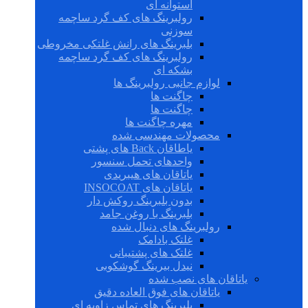
استوانه ای
رولبرینگ های کف گرد ساچمه
سوزنی
بلبرینگ های رانش غلتکی مخروطی
رولبرینگ های کف گرد ساچمه
بشکه ای
لوازم جانبی رولبرینگ ها
چاگنت ها
چاگنت ها
مهره چاگنت ها
محصولات مهندسی شده
یاطاقان Back های پشتی
واحدهای تحمل سنسور
یاتاقان های هیبریدی
یاتاقان های INSOCOAT
بدون بلبرینگ روکش دار
بلبرینگ با روغن جامد
رولبرینگ های دنبال شده
غلتک بادامک
غلتک های پشتیبانی
نیدل بیرینگ گوشکوبی
یاتاقان های نصب شده
یاتاقان های فوق العاده دقیق
بلبرینگ های تماس زاویه ای