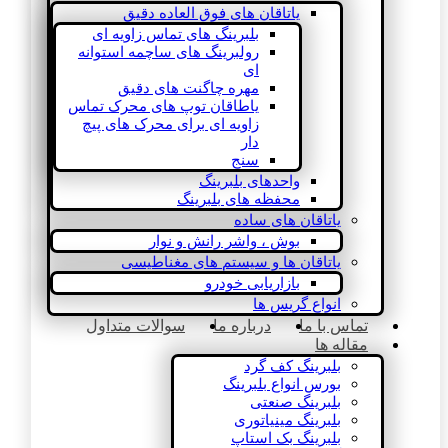
یاتاقان های فوق العاده دقیق
بلبرینگ های تماس زاویه ای
رولبرینگ های ساچمه استوانه
ای
مهره چاگنت های دقیق
یاطاقان توپ های محرک تماس
زاویه ای برای محرک های پیچ
دار
سنج
واحدهای بلبرینگ
محفظه های بلبرینگ
یاتاقان های ساده
بوش ، واشر رانش و نوار
یاتاقان ها و سیستم های مغناطیسی
بازاریابی خودرو
انواع گریس ها
تماس با ما
درباره ما
سوالات متداول
مقاله ها
بلبرینگ کف گرد
بورس انواع بلبرینگ
بلبرینگ صنعتی
بلبرینگ مینیاتوری
بلبرینگ بک استاپ