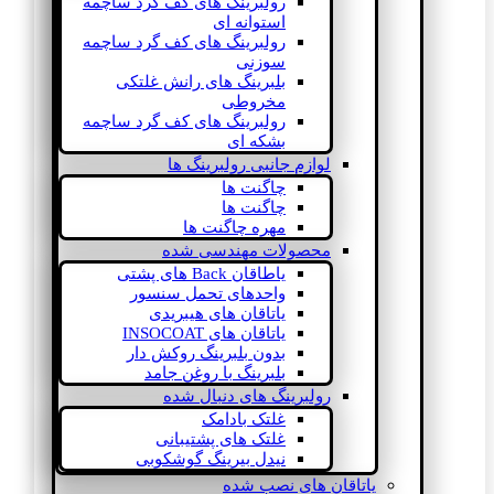
رولبرینگ های کف گرد ساچمه
استوانه ای
رولبرینگ های کف گرد ساچمه
سوزنی
بلبرینگ های رانش غلتکی
مخروطی
رولبرینگ های کف گرد ساچمه
بشکه ای
لوازم جانبی رولبرینگ ها
چاگنت ها
چاگنت ها
مهره چاگنت ها
محصولات مهندسی شده
یاطاقان Back های پشتی
واحدهای تحمل سنسور
یاتاقان های هیبریدی
یاتاقان های INSOCOAT
بدون بلبرینگ روکش دار
بلبرینگ با روغن جامد
رولبرینگ های دنبال شده
غلتک بادامک
غلتک های پشتیبانی
نیدل بیرینگ گوشکوبی
یاتاقان های نصب شده