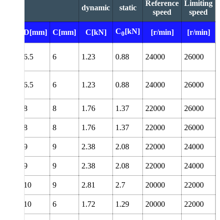
Reference
Limiting
dynamic
static
speed
speed
Width
[mm]
C
[kN]
D[mm]
C[mm]
C[kN]
[r/min]
[r/min]
w
0
Diameter needle roller
6.5
6
1.23
0.88
24000
26000
6.5
6
1.23
0.88
24000
26000
Designation
8
8
1.76
1.37
22000
26000
Sealing solution
Design
8
8
1.76
1.37
22000
26000
9
9
2.38
2.08
22000
24000
9
9
2.38
2.08
22000
24000
10
9
2.81
2.7
20000
22000
10
6
1.72
1.29
20000
22000