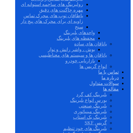
رولبرینگ های ساچمه استوانه ای
مهره چاگنت های دقیق
یاطاقان توپ های محرک تماس
زاویه ای برای محرک های پیچ دار
سنج
واحدهای بلبرینگ
محفظه های بلبرینگ
یاتاقان های ساده
بوش ، واشر رانش و نوار
یاتاقان ها و سیستم های مغناطیسی
بازاریابی خودرو
انواع گریس ها
تماس با ما
درباره ما
سوالات متداول
مقاله ها
بلبرینگ کف گرد
بورس انواع بلبرینگ
بلبرینگ صنعتی
بلبرینگ مینیاتوری
بلبرینگ بک استاپ
گریس SKF
بلبرینگ های خود تنظیم