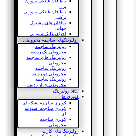
یاطاقان غلتکی سوزن
تراز
یاطاقان غلتکی سوزنی
ترکیبی
یاتاقان های مشترک
جهانی
اجزای غلتک سوزنی
رولبرینگهای ساچمه مخروطی
رولبرینگ ساچمه
مخروطی یک ردیفه
رولبرینگ های ساچمه
مخروطی
رولبرینگ ساچمه
مخروطی دو ردیفه
رولبرینگ ساچمه
مخروطی چهار ردیفه
SKF رولبرینگ
کوپری ها
کوپری ساچمه بشکه ای
کوپری ساچمه استوانه
ای
کوپری ساچمه
مخروطی
رولبرینگ های کارب