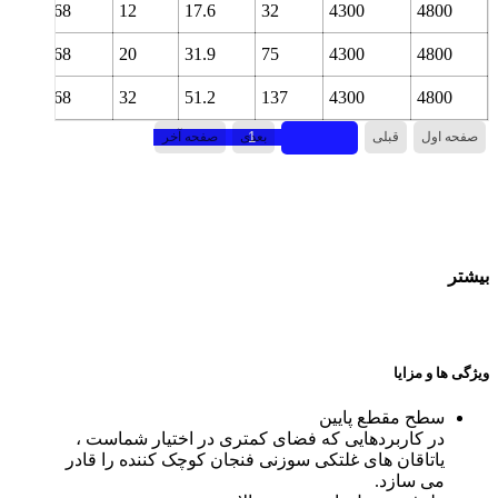
68
12
17.6
32
4300
4800
68
20
31.9
75
4300
4800
68
32
51.2
137
4300
4800
صفحه اول
قبلی
بعدی
صفحه آخر
بیشتر
ویژگی ها و مزایا
سطح مقطع پایین
در کاربردهایی که فضای کمتری در اختیار شماست ،
یاتاقان های غلتکی سوزنی فنجان کوچک کننده را قادر
می سازد.