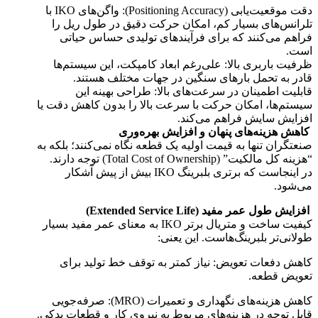
دقت موقعیت‌یابی (Positioning Accuracy): واگن‌های IKO با
تلرانس‌های بسیار کم، امکان حرکت دقیق در طول ریل را
فراهم می‌کنند که برای فرآیندهای تولیدی حساس حیاتی
است.
ظرفیت باربری بالا: علی‌رغم ابعاد کامپکت، این سیستم‌ها
قادر به تحمل بارهای سنگین در جهات مختلف هستند.
قابلیت اطمینان در سرعت‌های بالا: طراحی بهینه این
سیستم‌ها، امکان حرکت با سرعت بالا را بدون کاهش دقت یا
افزایش سایش فراهم می‌کند.
کاهش هزینه‌های پنهان و افزایش بهره‌وری
صنعتگران تنها به قیمت اولیه یک قطعه نگاه نمی‌کنند؛ بلکه به
“هزینه کل مالکیت” (Total Cost of Ownership) توجه دارند.
در اینجاست که برتری بلبرینگ IKO بیش از پیش آشکار
می‌شود.
افزایش طول عمر مفید (Extended Service Life)
کیفیت ساخت و متریال برتر IKO به معنای عمر مفید بسیار
طولانی‌تر بلبرینگ‌هاست. این یعنی:
کاهش دفعات تعویض: نیاز کمتر به توقف خط تولید برای
تعویض قطعه.
کاهش هزینه‌های نگهداری و تعمیرات (MRO): صرفه‌جویی
قابل توجه در هزینه‌های مربوط به نیروی کار و قطعات یدکی.