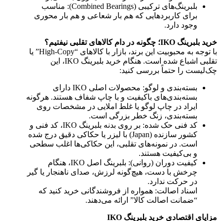
بلبرینگ‌های ترکیبی (Combined Bearings): مناسب
برای کاربردهایی که هم بار شعاعی و هم بار محوری
وجود دارد.
خرید بلبرینگ IKO؛ چگونه در دام کالاهای تقلبی نیفتیم؟
با توجه به محبوبیت این برند، بازار با کالاهای “High-Copy” یا
تقلبی اشباع شده است. هنگام خرید بلبرینگ IKO، این
چک‌لیست را حتماً بررسی کنید:
بسته‌بندی و لوگو: محصولات اصلی IKO دارای
بسته‌بندی‌های باکیفیت و با چاپ شفاف هستند. هرگونه
ایراد در چاپ لوگو یا غلط املایی در مشخصات روی
بسته‌بندی، زنگ خطر بزرگی است.
کد فنی حک شده: بر روی بدنه بلبرینگ IKO، کد فنی و
کشور سازنده (Japan) با لیزر یا حکاکی دقیق درج شده
است. در نمونه‌های تقلبی، این حکاکی‌ها اغلب سطحی
و بی‌کیفیت هستند.
کیفیت دوران (روانی): بلبرینگ اصل IKO، هنگام
چرخش با دست، هیچ‌گونه لرزش، صدای ناهنجار یا گیر
در حرکت ندارد.
اسناد اصالت: همواره از فروشندگانی خرید کنید که
“ضمانت اصالت کالا” ارائه می‌دهند.
مزایای اقتصادی خرید بلبرینگ IKO