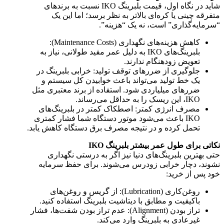
شاید در نگاه اول، قیمت بلبرینگ IKO نسبت به برندهای
متفرقه چینی یا کره‌ای بالاتر به نظر برسد؛ اما این یک
“سرمایه‌گذاری” است، نه یک “هزینه”.
کاهش هزینه‌های نگهداری (Maintenance Costs):
بلبرینگ‌های IKO به دلیل عمر مفید طولانی، نیاز به
تعویض زودهنگام ندارند.
جلوگیری از ضررهای توقف تولید: خرابی بلبرینگ در
یک خط تولید می‌تواند باعث خوابیدن کل سیستم و
ضررهای میلیاردی شود. استفاده از برند معتبری مثل
IKO، این ریسک را به حداقل می‌رساند.
مصرف انرژی کمتر: اصطکاک کمتر در بلبرینگ‌های
IKO باعث می‌شود موتور دستگاه شما فشار کمتری
تحمل کرده و در نتیجه مصرف برق دستگاه کاهش یابد.
نکاتی برای طول عمر بیشتر بلبرینگ IKO
حتی بهترین بلبرینگ‌های دنیا نیز اگر به درستی نگهداری
نشوند، دچار خرابی زودرس می‌شوند. برای حفظ سرمایه
خود پس از خرید:
روغن‌کاری (Lubrication): از گریس و روغن‌های
باکیفیت و مطابق با دیتاشیت بلبرینگ استفاده کنید.
تراز بودن (Alignment): عدم تراز بودن شفت‌ها، فشار
غیرعادی به بلبرینگ وارد می‌کند.