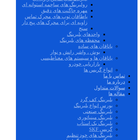
رولبرینگ های ساچمه استوانه ای
مهره چاگنت های دقیق
یاطاقان توپ های محرک تماس
زاویه ای برای محرک های پیچ دار
سنج
واحدهای بلبرینگ
محفظه های بلبرینگ
یاتاقان های ساده
بوش ، واشر رانش و نوار
یاتاقان ها و سیستم های مغناطیسی
بازاریابی خودرو
انواع گریس ها
تماس با ما
درباره ما
سوالات متداول
مقاله ها
بلبرینگ کف گرد
بورس انواع بلبرینگ
بلبرینگ صنعتی
بلبرینگ مینیاتوری
بلبرینگ بک استاپ
گریس SKF
بلبرینگ های خود تنظیم