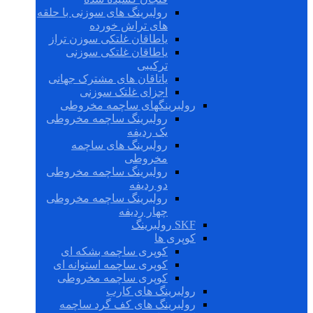
رولبرینگ های سوزنی با حلقه
های تراش خورده
یاطاقان غلتکی سوزن تراز
یاطاقان غلتکی سوزنی
ترکیبی
یاتاقان های مشترک جهانی
اجزای غلتک سوزنی
رولبرینگهای ساچمه مخروطی
رولبرینگ ساچمه مخروطی
یک ردیفه
رولبرینگ های ساچمه
مخروطی
رولبرینگ ساچمه مخروطی
دو ردیفه
رولبرینگ ساچمه مخروطی
چهار ردیفه
SKF رولبرینگ
کوپری ها
کوپری ساچمه بشکه ای
کوپری ساچمه استوانه ای
کوپری ساچمه مخروطی
رولبرینگ های کارب
رولبرینگ های کف گرد ساچمه