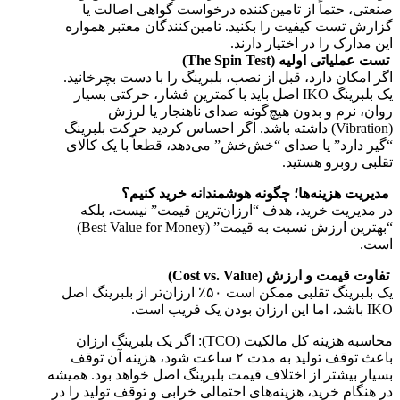
صنعتی، حتماً از تامین‌کننده درخواست گواهی اصالت یا
گزارش تست کیفیت را بکنید. تامین‌کنندگان معتبر همواره
این مدارک را در اختیار دارند.
تست عملیاتی اولیه (The Spin Test)
اگر امکان دارد، قبل از نصب، بلبرینگ را با دست بچرخانید.
یک بلبرینگ IKO اصل باید با کمترین فشار، حرکتی بسیار
روان، نرم و بدون هیچ‌گونه صدای ناهنجار یا لرزش
(Vibration) داشته باشد. اگر احساس کردید حرکت بلبرینگ
“گیر دارد” یا صدای “خش‌خش” می‌دهد، قطعاً با یک کالای
تقلبی روبرو هستید.
مدیریت هزینه‌ها؛ چگونه هوشمندانه خرید کنیم؟
در مدیریت خرید، هدف “ارزان‌ترین قیمت” نیست، بلکه
“بهترین ارزش نسبت به قیمت” (Best Value for Money)
است.
تفاوت قیمت و ارزش (Cost vs. Value)
یک بلبرینگ تقلبی ممکن است ۵۰٪ ارزان‌تر از بلبرینگ اصل
IKO باشد، اما این ارزان بودن یک فریب است.
محاسبه هزینه کل مالکیت (TCO): اگر یک بلبرینگ ارزان
باعث توقف تولید به مدت ۲ ساعت شود، هزینه آن توقف
بسیار بیشتر از اختلاف قیمت بلبرینگ اصل خواهد بود. همیشه
در هنگام خرید، هزینه‌های احتمالی خرابی و توقف تولید را در