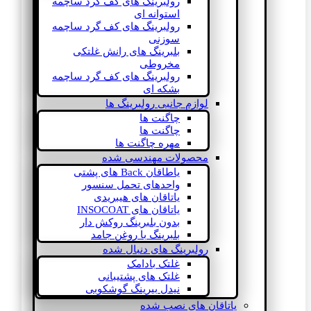
رولبرینگ های کف گرد ساچمه
استوانه ای
رولبرینگ های کف گرد ساچمه
سوزنی
بلبرینگ های رانش غلتکی
مخروطی
رولبرینگ های کف گرد ساچمه
بشکه ای
لوازم جانبی رولبرینگ ها
چاگنت ها
چاگنت ها
مهره چاگنت ها
محصولات مهندسی شده
یاطاقان Back های پشتی
واحدهای تحمل سنسور
یاتاقان های هیبریدی
یاتاقان های INSOCOAT
بدون بلبرینگ روکش دار
بلبرینگ با روغن جامد
رولبرینگ های دنبال شده
غلتک بادامک
غلتک های پشتیبانی
نیدل بیرینگ گوشکوبی
یاتاقان های نصب شده