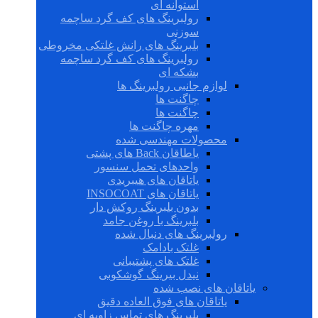
استوانه ای
رولبرینگ های کف گرد ساچمه
سوزنی
بلبرینگ های رانش غلتکی مخروطی
رولبرینگ های کف گرد ساچمه
بشکه ای
لوازم جانبی رولبرینگ ها
چاگنت ها
چاگنت ها
مهره چاگنت ها
محصولات مهندسی شده
یاطاقان Back های پشتی
واحدهای تحمل سنسور
یاتاقان های هیبریدی
یاتاقان های INSOCOAT
بدون بلبرینگ روکش دار
بلبرینگ با روغن جامد
رولبرینگ های دنبال شده
غلتک بادامک
غلتک های پشتیبانی
نیدل بیرینگ گوشکوبی
یاتاقان های نصب شده
یاتاقان های فوق العاده دقیق
بلبرینگ های تماس زاویه ای