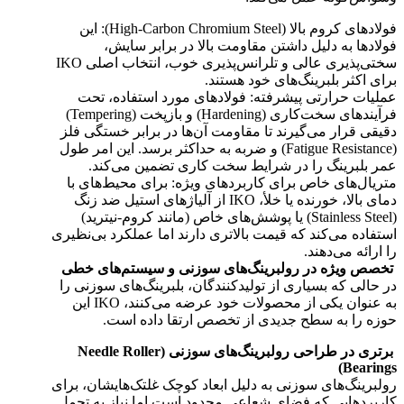
فولادهای کروم بالا (High-Carbon Chromium Steel): این
فولادها به دلیل داشتن مقاومت بالا در برابر سایش،
سختی‌پذیری عالی و تلرانس‌پذیری خوب، انتخاب اصلی IKO
برای اکثر بلبرینگ‌های خود هستند.
عملیات حرارتی پیشرفته: فولادهای مورد استفاده، تحت
فرآیندهای سخت‌کاری (Hardening) و بازپخت (Tempering)
دقیقی قرار می‌گیرند تا مقاومت آن‌ها در برابر خستگی فلز
(Fatigue Resistance) و ضربه به حداکثر برسد. این امر طول
عمر بلبرینگ را در شرایط سخت کاری تضمین می‌کند.
متریال‌های خاص برای کاربردهای ویژه: برای محیط‌های با
دمای بالا، خورنده یا خلأ، IKO از آلیاژهای استیل ضد زنگ
(Stainless Steel) یا پوشش‌های خاص (مانند کروم-نیترید)
استفاده می‌کند که قیمت بالاتری دارند اما عملکرد بی‌نظیری
را ارائه می‌دهند.
تخصص ویژه در رولبرینگ‌های سوزنی و سیستم‌های خطی
در حالی که بسیاری از تولیدکنندگان، بلبرینگ‌های سوزنی را
به عنوان یکی از محصولات خود عرضه می‌کنند، IKO این
حوزه را به سطح جدیدی از تخصص ارتقا داده است.
برتری در طراحی رولبرینگ‌های سوزنی (Needle Roller
Bearings)
رولبرینگ‌های سوزنی به دلیل ابعاد کوچک غلتک‌هایشان، برای
کاربردهایی که فضای شعاعی محدود است اما نیاز به تحمل