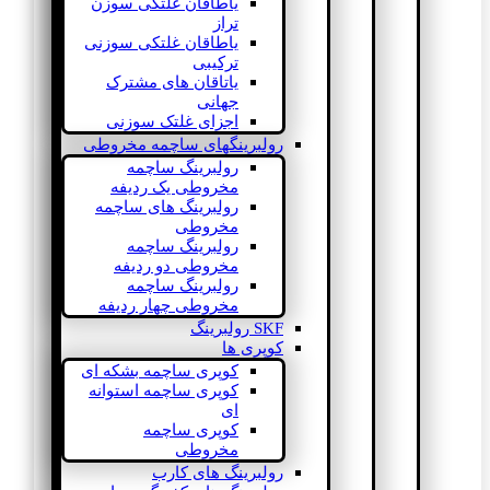
یاطاقان غلتکی سوزن
تراز
یاطاقان غلتکی سوزنی
ترکیبی
یاتاقان های مشترک
جهانی
اجزای غلتک سوزنی
رولبرینگهای ساچمه مخروطی
رولبرینگ ساچمه
مخروطی یک ردیفه
رولبرینگ های ساچمه
مخروطی
رولبرینگ ساچمه
مخروطی دو ردیفه
رولبرینگ ساچمه
مخروطی چهار ردیفه
SKF رولبرینگ
کوپری ها
کوپری ساچمه بشکه ای
کوپری ساچمه استوانه
ای
کوپری ساچمه
مخروطی
رولبرینگ های کارب