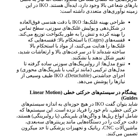
بارهای شعاعی بالا وجود دارد، ایده‌آل هستند. IKO در این
زمینه نوآوری‌های متعددی داشته است:
طراحی بهینه غلتک‌ها: IKO با دقت هندسی فوق‌العاده
در شکل‌دهی و پولیش غلتک‌های سوزنی، سطح تماس
را بهینه کرده و تنش را به طور یکنواخت توزیع می‌کند.
قفسه‌های (Cages) با استحکام بالا: قفسه‌هایی که
غلتک‌ها را هدایت می‌کنند، از مواد با استحکام بالا
ساخته شده‌اند تا در سرعت‌های بالا و ارتعاشات شدید،
تغییر شکل ندهند یا نشکنند.
تنوع مدل‌ها: از رولبرینگ‌های سوزنی ساده گرفته تا
مدل‌های ترکیبی (مانند ترکیب با بلبرینگ‌های محوری) و
اجزای جداشدنی (Detachable)، IKO طیف وسیعی از
نیازها را پوشش می‌دهد.
پیشگام در سیستم‌های حرکتی خطی (Linear Motion
Guides)
شاید بتوان گفت IKO در هیچ حوزه‌ای به اندازه سیستم‌های
حرکتی خطی، نام خود را فریاد نزده است. این سیستم‌ها که
شامل انواع ریل‌ها و واگن‌های بلبرینگی (یا رولبرینگی) هستند،
دقت حرکت را در دستگاه‌هایی مانند پرینترهای سه‌بعدی،
ماشین‌آلات CNC، رباتیک و تجهیزات پزشکی تا حد میکرون
تضمین می‌کنند.