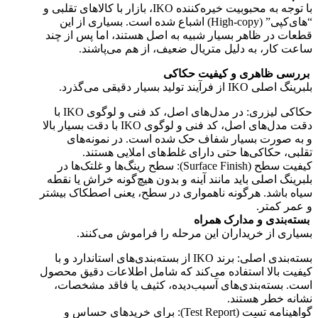
با توجه به محبوبیت خیره‌کننده IKO، بازار با کالاهای تقلبی و
“های‌کپی” (High-copy) اشباع شده است. بسیاری از این
قطعات در ظاهر بسیار شبیه به اصل هستند، اما پس از چند
ساعت کار، به دلیل متریال ضعیف، از هم می‌پاشند.
بررسی ظاهری و کیفیت حکاکی
بلبرینگ اصلی IKO از فرآیند تولید بسیار دقیقی می‌گذرد.
حکاکی لیزری: در مدل‌های اصل، کد فنی و لوگوی IKO با
دقت مدل‌های اصل، کد فنی و لوگوی IKO با دقت بسیار بالا
و به صورت بسیار شفاف حک شده است. در نمونه‌های
تقلبی، حکاکی‌ها حتی دارای غلط‌های املایی هستند.
کیفیت سطح (Surface Finish): سطح رینگ‌ها و غلتک‌ها در
بلبرینگ اصلی باید مانند آینه و بدون هیچ‌گونه خراش یا نقطه
سیاه باشد. هرگونه ناهمواری در سطح، یعنی اصطکاک بیشتر
و عمر کمتر.
بسته‌بندی و مدارک همراه
بسیاری از خریداران این مرحله را فراموش می‌کنند.
بسته‌بندی اصلی: برند IKO از بسته‌بندی‌های استاندارد و با
کیفیت بالا استفاده می‌کند که شامل اطلاعات دقیق محصول
است. بسته‌بندی‌های آسیب‌دیده، کثیف یا فاقد مشخصات،
نشانه خطر هستند.
گواهینامه تست (Test Report): برای خریدهای حساس و