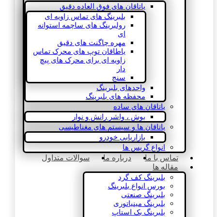
یاتاقان های فوق العاده دقیق
بلبرینگ های تماس زاویه ای
رولبرینگ های ساچمه استوانه
ای
مهره چاگنت های دقیق
یاطاقان توپ های محرک تماس
زاویه ای برای محرک های پیچ
دار
سنج
واحدهای بلبرینگ
محفظه های بلبرینگ
یاتاقان های ساده
بوش ، واشر رانش و نوار
یاتاقان ها و سیستم های مغناطیسی
بازاریابی خودرو
انواع گریس ها
تماس با ما
درباره ما
سوالات متداول
مقاله ها
بلبرینگ کف گرد
بورس انواع بلبرینگ
بلبرینگ صنعتی
بلبرینگ مینیاتوری
بلبرینگ بک استاپ