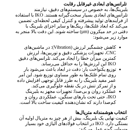
تلرانس‌های ابعادی غیرقابل رقابت
بلبرینگ‌ها، به خصوص در سیستم‌های دقیق، نیازمند
تلرانس‌های ابعادی بسیار سخت‌گیرانه هستند. IKO با استفاده
از فرآیندهای تولید پیشرفته و کنترل کیفی لحظه‌ای، تضمین
می‌کند که ابعاد غلتک‌ها، رینگ‌ها و سایر اجزای بلبرینگ با
دقتی در حد میکرون (µm) ساخته شوند. این دقت بالا منجر به
موارد زیر می‌شود:
کاهش چشمگیر لرزش (Vibration): در ماشین‌های
CNC، تجهیزات پزشکی دقیق و توربین‌ها، لرزش
کمترین میزان خطا را ایجاد می‌کند. تلرانس‌های دقیق
IKO این لرزش‌ها را به حداقل می‌رساند.
توزیع یکنواخت بار: دقت در ابعاد باعث می‌شود بار
روی تمام غلتک‌ها به طور مساوی توزیع شود. این امر
عمر مفید بلبرینگ را به طرز قابل توجهی افزایش داده
و از تمرکز تنش در یک نقطه جلوگیری می‌کند.
عملکرد روان و بی‌صدا: تجهیزات مجهز به بلبرینگ
IKO، حتی تحت بارهای سنگین، عملکردی روان و
کم‌صدا دارند که نشان‌دهنده کیفیت ساخت بالا است.
انتخاب هوشمندانه متریال‌ها
کیفیت نهایی یک بلبرینگ، بیش از هر چیز به متریال اولیه آن
بستگی دارد. IKO در انتخاب فولادهای آلیاژی خود بسیار
وسواس‌گونه عمل می‌کند: