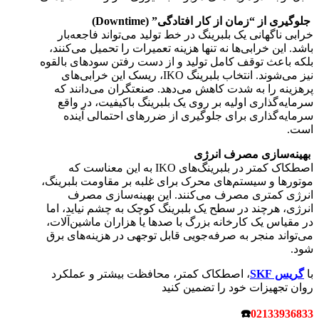
جلوگیری از “زمان از کار افتادگی” (Downtime)
خرابی ناگهانی یک بلبرینگ در خط تولید می‌تواند فاجعه‌بار
باشد. این خرابی‌ها نه تنها هزینه تعمیرات را تحمیل می‌کنند،
بلکه باعث توقف کامل تولید و از دست رفتن سودهای بالقوه
نیز می‌شوند. انتخاب بلبرینگ IKO، ریسک این خرابی‌های
پرهزینه را به شدت کاهش می‌دهد. صنعتگران می‌دانند که
سرمایه‌گذاری اولیه بر روی یک بلبرینگ باکیفیت، در واقع
سرمایه‌گذاری برای جلوگیری از ضررهای احتمالی آینده
است.
بهینه‌سازی مصرف انرژی
اصطکاک کمتر در بلبرینگ‌های IKO به این معناست که
موتورها و سیستم‌های محرک برای غلبه بر مقاومت بلبرینگ،
انرژی کمتری مصرف می‌کنند. این بهینه‌سازی مصرف
انرژی، هرچند در سطح یک بلبرینگ کوچک به چشم نیاید، اما
در مقیاس یک کارخانه بزرگ با صدها یا هزاران ماشین‌آلات،
می‌تواند منجر به صرفه‌جویی قابل توجهی در هزینه‌های برق
شود.
با
گریس SKF
، اصطکاک کمتر، محافظت بیشتر و عملکرد
روان تجهیزات خود را تضمین کنید
☎
02133936833