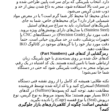
دارد. انتخاب بلبرینگی که برای سرعت پایین طراحی شده و
در سرعت بالا استفاده شود، منجر به داغ شدن بیش از حد و
ذوب شدن گریس می‌شود.
دمای محیط: آیا محیط کار شما گرم است؟ یا در معرض مواد
شیمیایی قرار دارد؟ برای محیط‌های خاص، شما به جای
بلبرینگ‌های استاندارد، باید به سراغ سری‌های استیل
(Stainless Steel) یا مدل‌های دارای پوشش‌های ویژه بروید.
دقت مورد نیاز (Precision Grade): در دستگاه‌های CNC یا
تجهیزات پزشکی، دقت در حد میکرون حیاتی است. حتماً
دقت مورد نیاز خود را با گرید‌های موجود در کاتالوگ IKO
مطابقت دهید.
رمزگشایی از کدهای فنی (Part Numbers)
کدهای حک شده بر روی بسته‌بندی یا خودِ بلبرینگ، زبان
ارتباطی شما با تامین‌کننده هستند. یک کد اشتباه در یک رقم،
می‌تواند منجر به دریافت بلبرینگی شود که حتی در دستگاه
شما جا نمی‌شود!
نکته طلایی: همیشه کد کامل را از روی نقشه فنی دستگاه
(Manual) استخراج کنید و با کد ارائه شده توسط فروشنده
مطابقت دهید. توجه کنید که پسوندها (Suffixes) در کدهای
IKO بسیار مهم هستند؛ مثلاً پسوند مربوط به نوع گریس، نوع
درپوش (Seal) یا نوع قفسه (Cage) را نادیده نگیرید.
تشخیص اصالت؛ چگونه از کلاهبرداری‌های بازار جلوگیری
کنیم؟