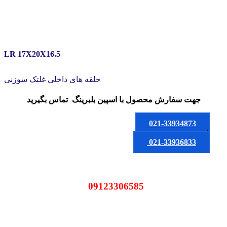
LR 17X20X16.5
حلقه های داخلی غلتک سوزنی
جهت سفارش محصول
با اسپین بلبرینگ
تماس بگیرید
021-33934873
یا
021-33936833
09123306585