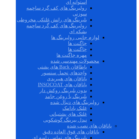
استوانه ای
رولبرینگ های کف گرد ساچمه
سوزنی
بلبرینگ های رانش غلتکی مخروطی
رولبرینگ های کف گرد ساچمه
بشکه ای
لوازم جانبی رولبرینگ ها
چاگنت ها
چاگنت ها
مهره چاگنت ها
محصولات مهندسی شده
یاطاقان Back های پشتی
واحدهای تحمل سنسور
یاتاقان های هیبریدی
یاتاقان های INSOCOAT
بدون بلبرینگ روکش دار
بلبرینگ با روغن جامد
رولبرینگ های دنبال شده
غلتک بادامک
غلتک های پشتیبانی
نیدل بیرینگ گوشکوبی
یاتاقان های نصب شده
یاتاقان های فوق العاده دقیق
بلبرینگ های تماس زاویه ای