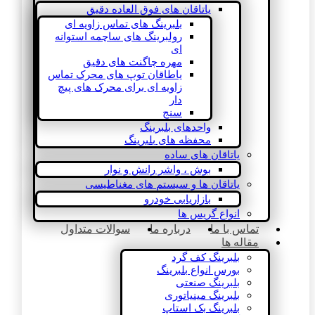
یاتاقان های فوق العاده دقیق
بلبرینگ های تماس زاویه ای
رولبرینگ های ساچمه استوانه
ای
مهره چاگنت های دقیق
یاطاقان توپ های محرک تماس
زاویه ای برای محرک های پیچ
دار
سنج
واحدهای بلبرینگ
محفظه های بلبرینگ
یاتاقان های ساده
بوش ، واشر رانش و نوار
یاتاقان ها و سیستم های مغناطیسی
بازاریابی خودرو
انواع گریس ها
تماس با ما
درباره ما
سوالات متداول
مقاله ها
بلبرینگ کف گرد
بورس انواع بلبرینگ
بلبرینگ صنعتی
بلبرینگ مینیاتوری
بلبرینگ بک استاپ