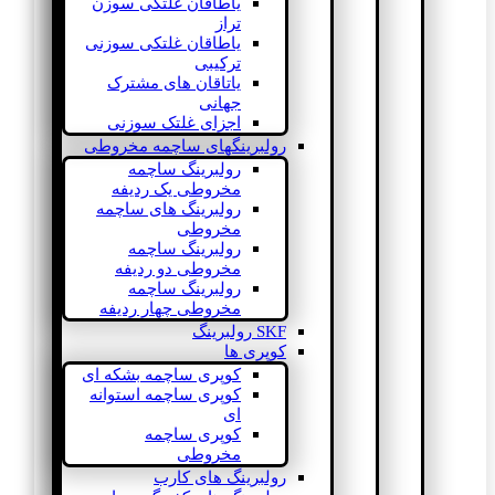
یاطاقان غلتکی سوزن
تراز
یاطاقان غلتکی سوزنی
ترکیبی
یاتاقان های مشترک
جهانی
اجزای غلتک سوزنی
رولبرینگهای ساچمه مخروطی
رولبرینگ ساچمه
مخروطی یک ردیفه
رولبرینگ های ساچمه
مخروطی
رولبرینگ ساچمه
مخروطی دو ردیفه
رولبرینگ ساچمه
مخروطی چهار ردیفه
SKF رولبرینگ
کوپری ها
کوپری ساچمه بشکه ای
کوپری ساچمه استوانه
ای
کوپری ساچمه
مخروطی
رولبرینگ های کارب