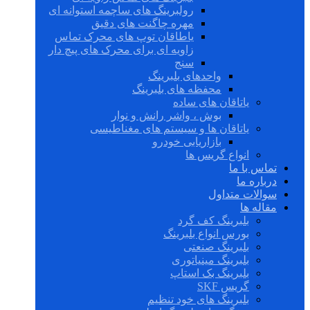
رولبرینگ های ساچمه استوانه ای
مهره چاگنت های دقیق
یاطاقان توپ های محرک تماس
زاویه ای برای محرک های پیچ دار
سنج
واحدهای بلبرینگ
محفظه های بلبرینگ
یاتاقان های ساده
بوش ، واشر رانش و نوار
یاتاقان ها و سیستم های مغناطیسی
بازاریابی خودرو
انواع گریس ها
تماس با ما
درباره ما
سوالات متداول
مقاله ها
بلبرینگ کف گرد
بورس انواع بلبرینگ
بلبرینگ صنعتی
بلبرینگ مینیاتوری
بلبرینگ بک استاپ
گریس SKF
بلبرینگ های خود تنظیم