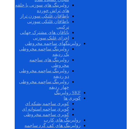
رولبرینگ های سوزنی با حلقه
های تراش خورده
یاطاقان غلتکی سوزن تراز
یاطاقان غلتکی سوزنی
ترکیبی
یاتاقان های مشترک جهانی
اجزای غلتک سوزنی
رولبرینگهای ساچمه مخروطی
رولبرینگ ساچمه مخروطی
یک ردیفه
رولبرینگ های ساچمه
مخروطی
رولبرینگ ساچمه مخروطی
دو ردیفه
رولبرینگ ساچمه مخروطی
چهار ردیفه
SKF رولبرینگ
کوپری ها
کوپری ساچمه بشکه ای
کوپری ساچمه استوانه ای
کوپری ساچمه مخروطی
رولبرینگ های کارب
رولبرینگ های کف گرد ساچمه