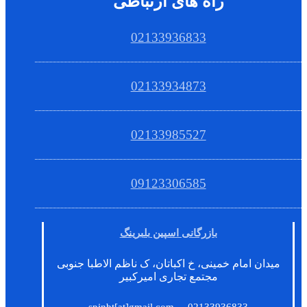
راه های ارتباطی
02133936833
02133934873
02133985527
09123306585
بازرگانی اسپین بلبرینگ
میدان امام خمینی، خ اکباتان، ک ناظم الاطبا جنوبی
مجتمع تجاری امیرکبیر
–