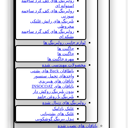
رولبرینگ های کف گرد ساچمه
استوانه ای
رولبرینگ های کف گرد ساچمه
سوزنی
بلبرینگ های رانش غلتکی
مخروطی
رولبرینگ های کف گرد ساچمه
بشکه ای
لوازم جانبی رولبرینگ ها
چاگنت ها
چاگنت ها
مهره چاگنت ها
محصولات مهندسی شده
یاطاقان Back های پشتی
واحدهای تحمل سنسور
یاتاقان های هیبریدی
یاتاقان های INSOCOAT
بدون بلبرینگ روکش دار
بلبرینگ با روغن جامد
رولبرینگ های دنبال شده
غلتک بادامک
غلتک های پشتیبانی
نیدل بیرینگ گوشکوبی
یاتاقان های نصب شده