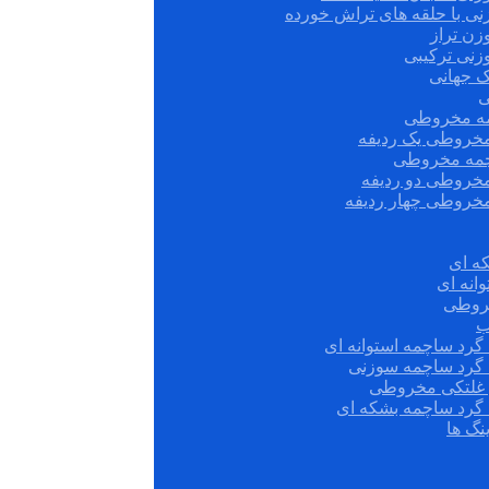
نی با حلقه های تراش خورده
زن تراز
زنی ترکیبی
ک جهانی
ی
مه مخروطی
مخروطی یک ردیفه
چمه مخروطی
مخروطی دو ردیفه
مخروطی چهار ردیفه
ه ای
انه ای
روطی
ب
گرد ساچمه استوانه ای
 گرد ساچمه سوزنی
ش غلتکی مخروطی
 گرد ساچمه بشکه ای
نگ ها