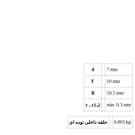
d
7
mm
F
10
mm
B
10.5
mm
min.
0.3
mm
r ، r1،2
0.003
kg
حلقه داخلی توده ای