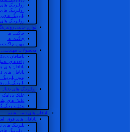
رولبرینگ های
رولبرینگ های
بلبرینگ های 
رولبرینگ های
لوازم جانبی رولبرینگ
چاگنت ها
چاگنت ها
مهره چاگنت ه
محصولات مهندسی 
یاطاقان Back های پشتی
واحدهای تحم
یاتاقان های ه
یاتاقان های INSOCOAT
بدون بلبرینگ 
بلبرینگ با رو
رولبرینگ های دنبال
غلتک بادامک
غلتک های پشت
نیدل بیرینگ 
یاتاقان های نصب شده
یاتاقان های فوق الع
بلبرینگ های ت
رولبرینگ های