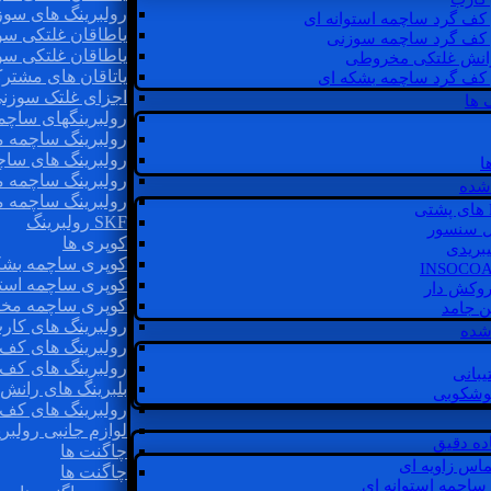
رولبرینگ های سوز
 کف گرد ساچمه استوانه ای
یاطاقان غلتکی سو
 کف گرد ساچمه سوزنی
یاطاقان غلتکی سو
رانش غلتکی مخروطی
یاتاقان های مشتر
 کف گرد ساچمه بشکه ای
اجزای غلتک سوزن
 ها
رولبرینگهای ساچ
رولبرینگ ساچمه 
رولبرینگ های سا
ا
رولبرینگ ساچمه 
شده
رولبرینگ ساچمه 
SKF رولبرینگ
ل سنسور
کوپری ها
یبریدی
کوپری ساچمه بشک
کوپری ساچمه استو
روکش دار
کوپری ساچمه مخ
غن جامد
رولبرینگ های کار
 شده
رولبرینگ های کف 
رولبرینگ های کف
یبانی
بلبرینگ های ران
گوشکوبی
رولبرینگ های کف
لوازم جانبی رولبری
اده دقیق
چاگنت ها
ماس زاویه ای
چاگنت ها
 ساچمه استوانه ای