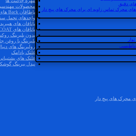
مهره چاگنت ها
ای دقیق
محصولات مهندسی
های محرک تماس زاویه ای برای محرک های پیچ دار
یاطاقان Back های پشتی
واحدهای تحمل سن
یاتاقان های هیبرید
یاتاقان های INSOCOAT
بدون بلبرینگ روک
وار
بلبرینگ با روغن جا
غناطیسی
رولبرینگ های دنبا
غلتک بادامک
غلتک های پشتیبانی
نیدل بیرینگ گوشک
ی محرک های پیچ دار