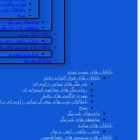
مهره چاگنت ه
یاطاقان توپ 
سنج
واحدهای بلبرینگ
محفظه های بلبرینگ
یاتاقان های ساده
بوش ، واشر رانش و ن
یاتاقان ها و سیستم های م
بازاریابی خودرو
انواع گریس ها
یاتاقان های نصب شده
یاتاقان های فوق العاده دقیق
بلبرینگ های تماس زاویه ای
رولبرینگ های ساچمه استوانه ای
مهره چاگنت های دقیق
یاطاقان توپ های محرک تماس زاویه ای برا
سنج
واحدهای بلبرینگ
محفظه های بلبرینگ
یاتاقان های ساده
بوش ، واشر رانش و نوار
یاتاقان ها و سیستم های مغناطیسی