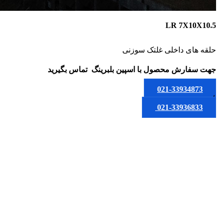
LR 7X10X10.5
حلقه های داخلی غلتک سوزنی
جهت سفارش محصول
با اسپین بلبرینگ
تماس بگیرید
021-33934873
یا
021-33936833