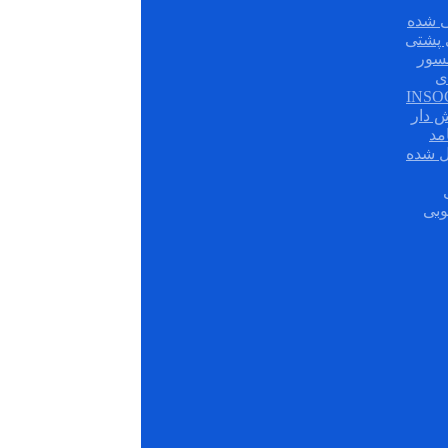
 شده
سور
ی
ش دار
مد
ل شده
وبی