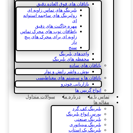
یاتاقان های فوق العاده دقیق
بلبرینگ های تماس زاویه ای
رولبرینگ های ساچمه استوانه
ای
مهره چاگنت های دقیق
یاطاقان توپ های محرک تماس
زاویه ای برای محرک های پیچ
دار
سنج
واحدهای بلبرینگ
محفظه های بلبرینگ
یاتاقان های ساده
بوش ، واشر رانش و نوار
یاتاقان ها و سیستم های مغناطیسی
بازاریابی خودرو
انواع گریس ها
تماس با ما
درباره ما
سوالات متداول
مقاله ها
بلبرینگ کف گرد
بورس انواع بلبرینگ
بلبرینگ صنعتی
بلبرینگ مینیاتوری
بلبرینگ بک استاپ