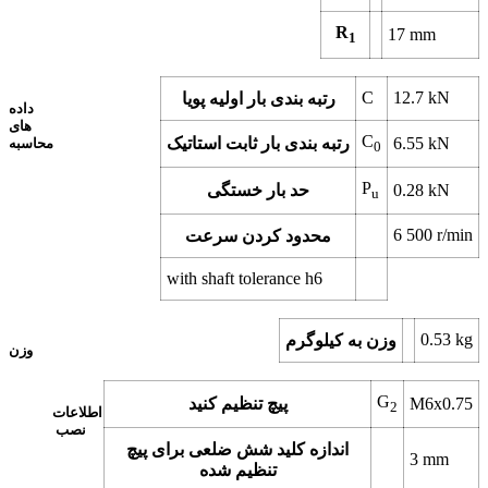
R
17 mm
1
C
12.7 kN
رتبه بندی بار اولیه پویا
داده
های
C
6.55 kN
رتبه بندی بار ثابت استاتیک
محاسبه
0
P
0.28 kN
حد بار خستگی
u
6 500 r/min
محدود کردن سرعت
with shaft tolerance h6
0.53 kg
وزن به کیلوگرم
وزن
G
M6x0.75
پیچ تنظیم کنید
2
اطلاعات
نصب
اندازه کلید شش ضلعی برای پیچ
3 mm
تنظیم شده