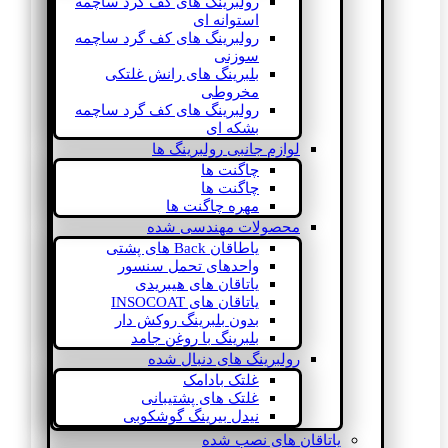
رولبرینگ های کف گرد ساچمه
استوانه ای
رولبرینگ های کف گرد ساچمه
سوزنی
بلبرینگ های رانش غلتکی
مخروطی
رولبرینگ های کف گرد ساچمه
بشکه ای
لوازم جانبی رولبرینگ ها
چاگنت ها
چاگنت ها
مهره چاگنت ها
محصولات مهندسی شده
یاطاقان Back های پشتی
واحدهای تحمل سنسور
یاتاقان های هیبریدی
یاتاقان های INSOCOAT
بدون بلبرینگ روکش دار
بلبرینگ با روغن جامد
رولبرینگ های دنبال شده
غلتک بادامک
غلتک های پشتیبانی
نیدل بیرینگ گوشکوبی
یاتاقان های نصب شده