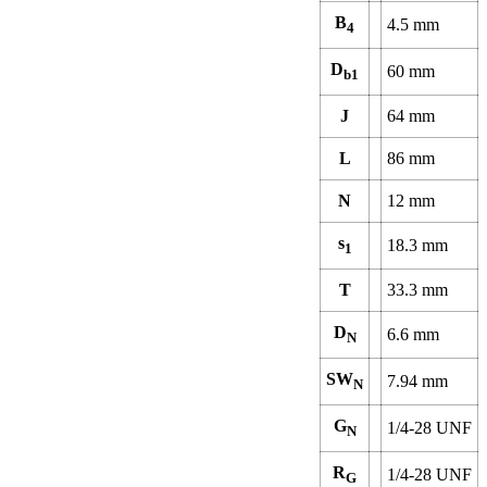
B
4.5 mm
4
D
60 mm
b1
J
64 mm
L
86 mm
N
12 mm
s
18.3 mm
1
T
33.3 mm
D
6.6 mm
N
SW
7.94 mm
N
G
1/4-28 UNF
N
R
1/4-28 UNF
G