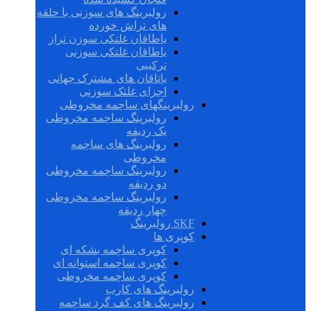
رولبرینگ های سوزنی با حلقه
های تراش خورده
یاطاقان غلتکی سوزن تراز
یاطاقان غلتکی سوزنی
ترکیبی
یاتاقان های مشترک جهانی
اجزای غلتک سوزنی
رولبرینگهای ساچمه مخروطی
رولبرینگ ساچمه مخروطی
یک ردیفه
رولبرینگ های ساچمه
مخروطی
رولبرینگ ساچمه مخروطی
دو ردیفه
رولبرینگ ساچمه مخروطی
چهار ردیفه
SKF رولبرینگ
کوپری ها
کوپری ساچمه بشکه ای
کوپری ساچمه استوانه ای
کوپری ساچمه مخروطی
رولبرینگ های کارب
رولبرینگ های کف گرد ساچمه