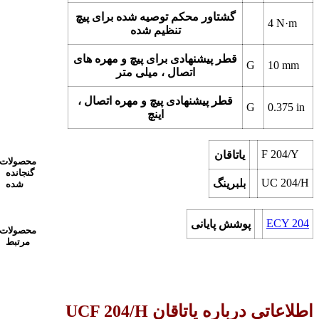
گشتاور محکم توصیه شده برای پیچ
4 N·m
تنظیم شده
قطر پیشنهادی برای پیچ و مهره های
G
10 mm
اتصال ، میلی متر
قطر پیشنهادی پیچ و مهره اتصال ،
G
0.375 in
اینچ
F 204/Y
یاتاقان
محصولات
گنجانده
UC 204/H
بلبرینگ
شده
ECY 204
پوشش پایانی
محصولات
مرتبط
اطلاعاتی درباره یاتاقان UCF 204/H