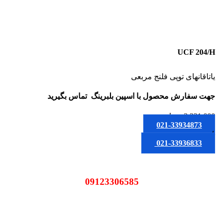
UCF 204/H
یاتاقانهای توپی فلنج مربعی
جهت سفارش محصول
با اسپین بلبرینگ
تماس بگیرید
3,321,000
تومان
021-33934873
یا
021-33936833
09123306585