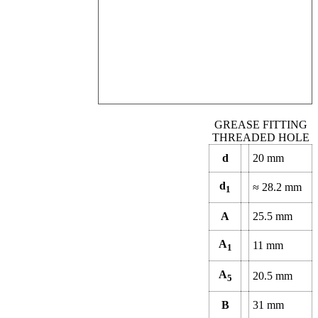
GREASE FITTING
THREADED HOLE
d
20 mm
d
≈ 28.2 mm
1
A
25.5 mm
A
11 mm
1
A
20.5 mm
5
B
31 mm