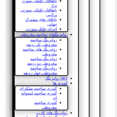
یاطاقان غلتکی سوزن
تراز
یاطاقان غلتکی سوزنی
ترکیبی
یاتاقان های مشترک
جهانی
اجزای غلتک سوزنی
رولبرینگهای ساچمه مخروطی
رولبرینگ ساچمه
مخروطی یک ردیفه
رولبرینگ های ساچمه
مخروطی
رولبرینگ ساچمه
مخروطی دو ردیفه
رولبرینگ ساچمه
مخروطی چهار ردیفه
SKF رولبرینگ
کوپری ها
کوپری ساچمه بشکه ای
کوپری ساچمه استوانه
ای
کوپری ساچمه
مخروطی
رولبرینگ های کارب