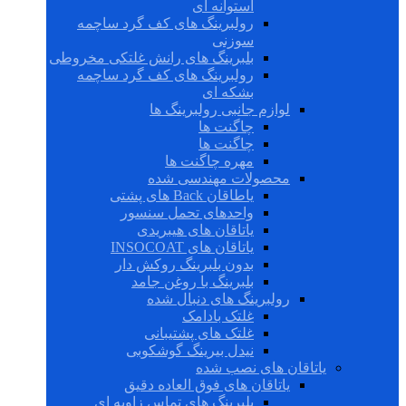
استوانه ای
رولبرینگ های کف گرد ساچمه
سوزنی
بلبرینگ های رانش غلتکی مخروطی
رولبرینگ های کف گرد ساچمه
بشکه ای
لوازم جانبی رولبرینگ ها
چاگنت ها
چاگنت ها
مهره چاگنت ها
محصولات مهندسی شده
یاطاقان Back های پشتی
واحدهای تحمل سنسور
یاتاقان های هیبریدی
یاتاقان های INSOCOAT
بدون بلبرینگ روکش دار
بلبرینگ با روغن جامد
رولبرینگ های دنبال شده
غلتک بادامک
غلتک های پشتیبانی
نیدل بیرینگ گوشکوبی
یاتاقان های نصب شده
یاتاقان های فوق العاده دقیق
بلبرینگ های تماس زاویه ای