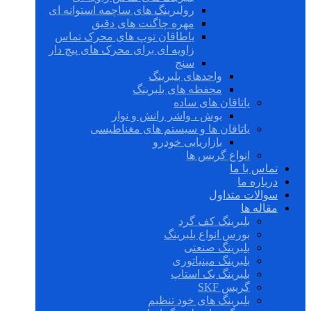
رولبرینگ های ساچمه استوانه ای
مهره چاگنت های دقیق
یاطاقان توپ های محرک تماس
زاویه ای برای محرک های پیچ دار
سنج
واحدهای بلبرینگ
محفظه های بلبرینگ
یاتاقان های ساده
بوش ، واشر رانش و نوار
یاتاقان ها و سیستم های مغناطیسی
بازاریابی خودرو
انواع گریس ها
تماس با ما
درباره ما
سوالات متداول
مقاله ها
بلبرینگ کف گرد
بورس انواع بلبرینگ
بلبرینگ صنعتی
بلبرینگ مینیاتوری
بلبرینگ بک استاپ
گریس SKF
بلبرینگ های خود تنظیم