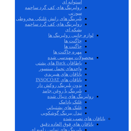
استوانه ای
رولبرینگ های کف گرد ساچمه
سوزنی
بلبرینگ های رانش غلتکی مخروطی
رولبرینگ های کف گرد ساچمه
بشکه ای
لوازم جانبی رولبرینگ ها
چاگنت ها
چاگنت ها
مهره چاگنت ها
محصولات مهندسی شده
یاطاقان Back های پشتی
واحدهای تحمل سنسور
یاتاقان های هیبریدی
یاتاقان های INSOCOAT
بدون بلبرینگ روکش دار
بلبرینگ با روغن جامد
رولبرینگ های دنبال شده
غلتک بادامک
غلتک های پشتیبانی
نیدل بیرینگ گوشکوبی
یاتاقان های نصب شده
یاتاقان های فوق العاده دقیق
بلبرینگ های تماس زاویه ای