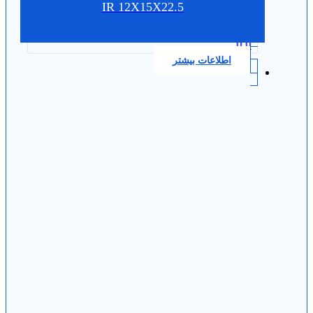
IR 12X15X22.5
0.0
اطلاعات بیشتر