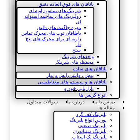
یاتاقان های فوق العاده دقیق
بلبرینگ های تماس زاویه ای
رولبرینگ های ساچمه استوانه
ای
مهره چاگنت های دقیق
یاطاقان توپ های محرک تماس
زاویه ای برای محرک های پیچ
دار
سنج
واحدهای بلبرینگ
محفظه های بلبرینگ
یاتاقان های ساده
بوش ، واشر رانش و نوار
یاتاقان ها و سیستم های مغناطیسی
بازاریابی خودرو
انواع گریس ها
تماس با ما
درباره ما
سوالات متداول
مقاله ها
بلبرینگ کف گرد
بورس انواع بلبرینگ
بلبرینگ صنعتی
بلبرینگ مینیاتوری
بلبرینگ بک استاپ