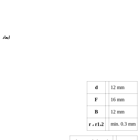
ابعاد
d
12
mm
F
16
mm
B
12
mm
min.
0.3
mm
r ، r1،2