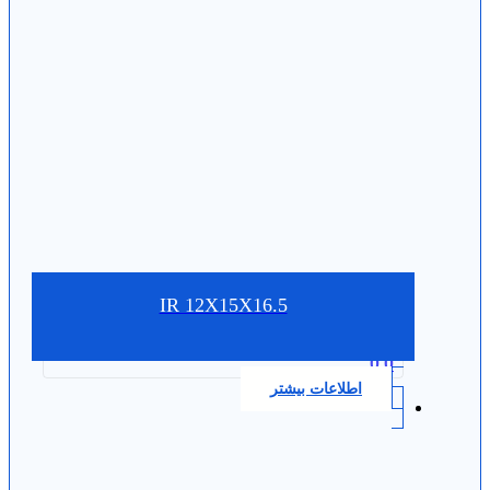
IR 12X15X16.5
0.0
اطلاعات بیشتر