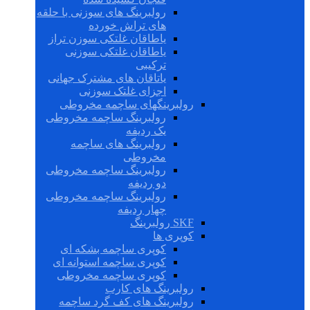
رولبرینگ های سوزنی با حلقه
های تراش خورده
یاطاقان غلتکی سوزن تراز
یاطاقان غلتکی سوزنی
ترکیبی
یاتاقان های مشترک جهانی
اجزای غلتک سوزنی
رولبرینگهای ساچمه مخروطی
رولبرینگ ساچمه مخروطی
یک ردیفه
رولبرینگ های ساچمه
مخروطی
رولبرینگ ساچمه مخروطی
دو ردیفه
رولبرینگ ساچمه مخروطی
چهار ردیفه
SKF رولبرینگ
کوپری ها
کوپری ساچمه بشکه ای
کوپری ساچمه استوانه ای
کوپری ساچمه مخروطی
رولبرینگ های کارب
رولبرینگ های کف گرد ساچمه