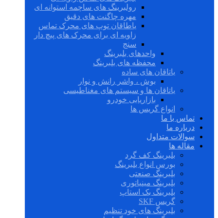
رولبرینگ های ساچمه استوانه ای
مهره چاگنت های دقیق
یاطاقان توپ های محرک تماس
زاویه ای برای محرک های پیچ دار
سنج
واحدهای بلبرینگ
محفظه های بلبرینگ
یاتاقان های ساده
بوش ، واشر رانش و نوار
یاتاقان ها و سیستم های مغناطیسی
بازاریابی خودرو
انواع گریس ها
تماس با ما
درباره ما
سوالات متداول
مقاله ها
بلبرینگ کف گرد
بورس انواع بلبرینگ
بلبرینگ صنعتی
بلبرینگ مینیاتوری
بلبرینگ بک استاپ
گریس SKF
بلبرینگ های خود تنظیم