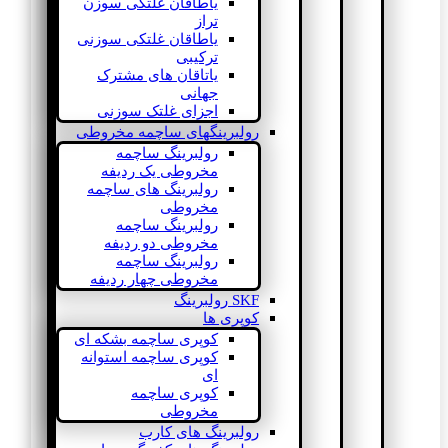
یاطاقان غلتکی سوزن
تراز
یاطاقان غلتکی سوزنی
ترکیبی
یاتاقان های مشترک
جهانی
اجزای غلتک سوزنی
رولبرینگهای ساچمه مخروطی
رولبرینگ ساچمه
مخروطی یک ردیفه
رولبرینگ های ساچمه
مخروطی
رولبرینگ ساچمه
مخروطی دو ردیفه
رولبرینگ ساچمه
مخروطی چهار ردیفه
SKF رولبرینگ
کوپری ها
کوپری ساچمه بشکه ای
کوپری ساچمه استوانه
ای
کوپری ساچمه
مخروطی
رولبرینگ های کارب