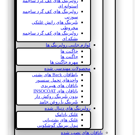
رولبرینگ های کف گرد ساچمه
استوانه ای
رولبرینگ های کف گرد ساچمه
سوزنی
بلبرینگ های رانش غلتکی
مخروطی
رولبرینگ های کف گرد ساچمه
بشکه ای
لوازم جانبی رولبرینگ ها
چاگنت ها
چاگنت ها
مهره چاگنت ها
محصولات مهندسی شده
یاطاقان Back های پشتی
واحدهای تحمل سنسور
یاتاقان های هیبریدی
یاتاقان های INSOCOAT
بدون بلبرینگ روکش دار
بلبرینگ با روغن جامد
رولبرینگ های دنبال شده
غلتک بادامک
غلتک های پشتیبانی
نیدل بیرینگ گوشکوبی
یاتاقان های نصب شده