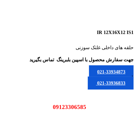
IR 12X16X12 IS1
حلقه های داخلی غلتک سوزنی
جهت سفارش محصول
با اسپین بلبرینگ
تماس بگیرید
021-33934873
یا
021-33936833
09123306585