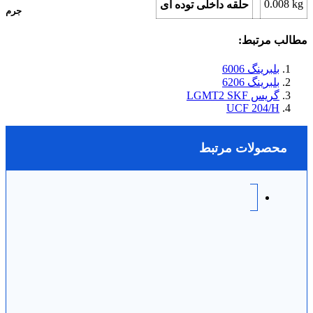
0.008
kg
حلقه داخلی توده ای
جرم
مطالب مرتبط:
بلبرینگ 6006
بلبرینگ 6206
گریس LGMT2 SKF
UCF 204/H
محصولات مرتبط