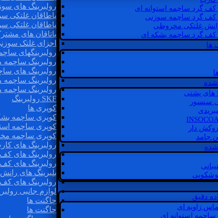
رولبرینگ های سوز
 کف گرد ساچمه استوانه ای
یاطاقان غلتکی سو
 کف گرد ساچمه سوزنی
یاطاقان غلتکی سو
رانش غلتکی مخروطی
یاتاقان های مشتر
 کف گرد ساچمه بشکه ای
اجزای غلتک سوزن
 ها
رولبرینگهای ساچ
رولبرینگ ساچمه 
رولبرینگ های سا
ا
رولبرینگ ساچمه 
شده
رولبرینگ ساچمه 
SKF رولبرینگ
ل سنسور
کوپری ها
یبریدی
کوپری ساچمه بشک
کوپری ساچمه استو
روکش دار
کوپری ساچمه مخ
غن جامد
رولبرینگ های کار
 شده
رولبرینگ های کف 
رولبرینگ های کف
یبانی
بلبرینگ های ران
گوشکوبی
رولبرینگ های کف
لوازم جانبی رولبری
اده دقیق
چاگنت ها
ماس زاویه ای
چاگنت ها
 ساچمه استوانه ای