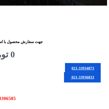
جهت سفارش محصول
با ا
0
تو
021-33934873
یا
021-33936833
09123306585