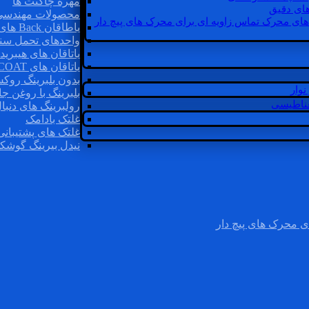
مهره چاگنت ها
ای دقیق
محصولات مهندسی
های محرک تماس زاویه ای برای محرک های پیچ دار
یاطاقان Back های پشتی
واحدهای تحمل سن
یاتاقان های هیبرید
یاتاقان های INSOCOAT
بدون بلبرینگ روک
وار
بلبرینگ با روغن جا
غناطیسی
رولبرینگ های دنبا
غلتک بادامک
غلتک های پشتیبانی
نیدل بیرینگ گوشک
ی محرک های پیچ دار