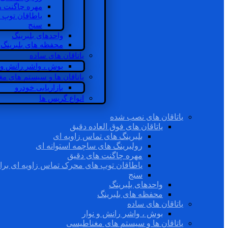
مهره چاگنت ه
یاطاقان توپ 
سنج
واحدهای بلبرینگ
محفظه های بلبرینگ
یاتاقان های ساده
بوش ، واشر رانش و ن
یاتاقان ها و سیستم های م
بازاریابی خودرو
انواع گریس ها
یاتاقان های نصب شده
یاتاقان های فوق العاده دقیق
بلبرینگ های تماس زاویه ای
رولبرینگ های ساچمه استوانه ای
مهره چاگنت های دقیق
یاطاقان توپ های محرک تماس زاویه ای برا
سنج
واحدهای بلبرینگ
محفظه های بلبرینگ
یاتاقان های ساده
بوش ، واشر رانش و نوار
یاتاقان ها و سیستم های مغناطیسی