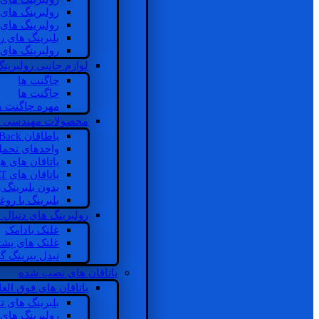
رولبرینگ های
رولبرینگ های
بلبرینگ های 
رولبرینگ های
لوازم جانبی رولبرینگ
چاگنت ها
چاگنت ها
مهره چاگنت ه
محصولات مهندسی 
یاطاقان Back های پشتی
واحدهای تحم
یاتاقان های ه
یاتاقان های INSOCOAT
بدون بلبرینگ 
بلبرینگ با رو
رولبرینگ های دنبال
غلتک بادامک
غلتک های پشت
نیدل بیرینگ 
یاتاقان های نصب شده
یاتاقان های فوق الع
بلبرینگ های ت
رولبرینگ های