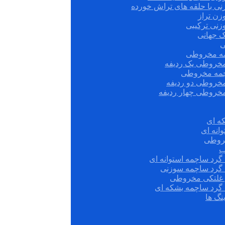
نی با حلقه های تراش خورده
زن تراز
زنی ترکیبی
ک جهانی
ی
مه مخروطی
مخروطی یک ردیفه
چمه مخروطی
مخروطی دو ردیفه
مخروطی چهار ردیفه
ه ای
انه ای
روطی
ب
گرد ساچمه استوانه ای
 گرد ساچمه سوزنی
ش غلتکی مخروطی
 گرد ساچمه بشکه ای
نگ ها