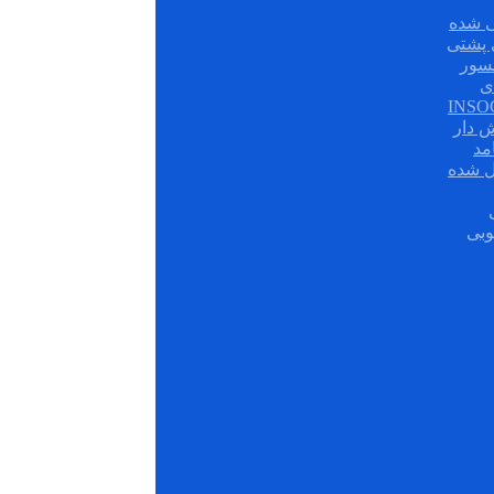
 شده
سور
ی
ش دار
مد
ل شده
وبی