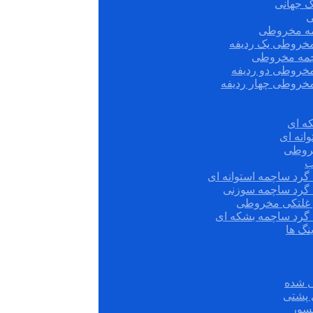
ک جهانی
ی
مه مخروطی
مخروطی یک ردیفه
چمه مخروطی
مخروطی دو ردیفه
مخروطی چهار ردیفه
ه ای
انه ای
روطی
ب
گرد ساچمه استوانه ای
 گرد ساچمه سوزنی
ش غلتکی مخروطی
 گرد ساچمه بشکه ای
نگ ها
 شده
سور