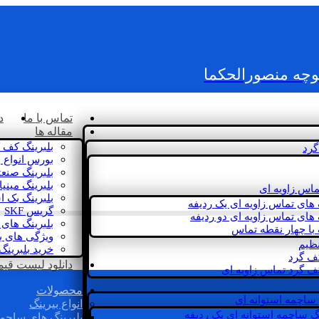
کوچه منصورالحکما
تماس با ما
د
مقاله ها
بلبرینگ کف 
گرد
بورس انواع ب
بلبرینگ صنع
بلبرینگ مینی
ماس زاویه ای
بلبرینگ بک 
 های تماس زاویه ای یک ردیفه
گریس SKF
 های تماس زاویه ای دو ردیفه
بلبرینگ های 
 با چهار نقطه تماس
ویژگی های ب
نظیم
خرید بلبرینگ
کف گرد
دانلود لیست قیمت 
ف گرد تماس زاویه ای
محصولات
 ساچمه استوانه ای
انواع بیرینگ
گ ساچمه استوانه ای یک ردیفه
بلبرینگ های ساچم