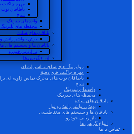
مهره چاگنت ه
یاطاقان توپ 
سنج
واحدهای بلبرینگ
محفظه های بلبرینگ
یاتاقان های ساده
بوش ، واشر رانش و ن
یاتاقان ها و سیستم های م
بازاریابی خودرو
انواع گریس ها
رولبرینگ های ساچمه استوانه ای
مهره چاگنت های دقیق
یاطاقان توپ های محرک تماس زاویه ای برا
سنج
واحدهای بلبرینگ
محفظه های بلبرینگ
یاتاقان های ساده
بوش ، واشر رانش و نوار
یاتاقان ها و سیستم های مغناطیسی
بازاریابی خودرو
انواع گریس ها
تماس با ما