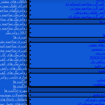
یاتاقان های مشتر
 کف گرد ساچمه استوانه ای
اجزای غلتک سوزن
 کف گرد ساچمه سوزنی
رولبرینگهای ساچ
رانش غلتکی مخروطی
رولبرینگ ساچمه 
 کف گرد ساچمه بشکه ای
رولبرینگ های سا
 ها
رولبرینگ ساچمه 
رولبرینگ ساچمه 
SKF رولبرینگ
ا
کوپری ها
شده
کوپری ساچمه بشک
کوپری ساچمه استو
ل سنسور
کوپری ساچمه مخ
یبریدی
رولبرینگ های کار
رولبرینگ های کف 
روکش دار
رولبرینگ های کف
غن جامد
بلبرینگ های ران
 شده
رولبرینگ های کف
لوازم جانبی رولبری
یبانی
چاگنت ها
گوشکوبی
چاگنت ها
مهره چاگنت ها
اده دقیق
محصولات مهندسی
یاطاقان Back های پشتی
ماس زاویه ای
واحدهای تحمل سن
 ساچمه استوانه ای