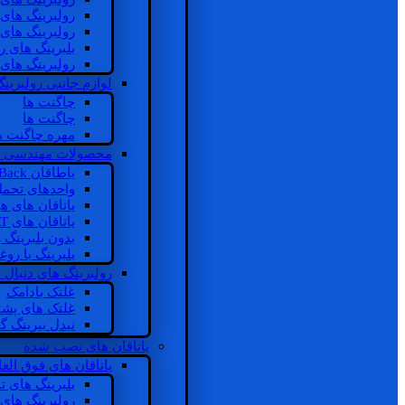
رولبرینگ های
رولبرینگ های
بلبرینگ های 
رولبرینگ های
لوازم جانبی رولبرینگ
چاگنت ها
چاگنت ها
مهره چاگنت ه
محصولات مهندسی 
یاطاقان Back های پشتی
واحدهای تحم
یاتاقان های ه
یاتاقان های INSOCOAT
بدون بلبرینگ 
بلبرینگ با رو
رولبرینگ های دنبال
غلتک بادامک
غلتک های پشت
نیدل بیرینگ 
یاتاقان های نصب شده
یاتاقان های فوق الع
بلبرینگ های ت
رولبرینگ های