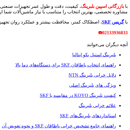
با
بازرگانی اسپین بلبرینگ
، کیفیت، دقت و طول عمر تجهیزات صنعتی شما
مشاوره تخصصی، بهترین انتخاب را متناسب با نیاز ماشین‌آلات شما 
با
گریس SKF
، اصطکاک کمتر، محافظت بیشتر و عملکرد روان تجهیزا
02133936833☎️
آنچه دیگران می‌خوانند
بلبرینگ استیل بکو ایتالیا
راهنمای انتخاب یاطاقان SKF برای دستگاه‌های دما بالا
دلایل خرابی بلبرینگ NTN
ویژگی های بلبرینگ اصلی
کیفیت بلبرینگ KOYO در مقایسه با SKF
علائم خرابی بلبرینگ
استانداردهای بلبرینگ‌های SKF
راهنمای جامع تشخیص خرابی یاطاقان SKF و نحوه تعویض آن