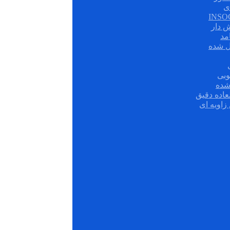
ی
ش دار
مد
ل شده
وبی
شده
عاده دقیق
زاویه ای