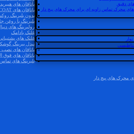
ای دقیق
یاتاقان های هیبرید
های محرک تماس زاویه ای برای محرک های پیچ دار
یاتاقان های INSOCOAT
بدون بلبرینگ روک
بلبرینگ با روغن جا
رولبرینگ های دنبا
غلتک بادامک
غلتک های پشتیبانی
وار
نیدل بیرینگ گوشک
غناطیسی
یاتاقان های نصب 
یاتاقان های فوق ال
بلبرینگ های تماس 
ی محرک های پیچ دار