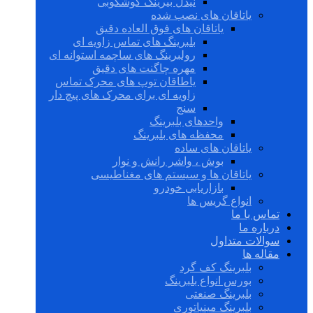
نیدل بیرینگ گوشکوبی
یاتاقان های نصب شده
یاتاقان های فوق العاده دقیق
بلبرینگ های تماس زاویه ای
رولبرینگ های ساچمه استوانه ای
مهره چاگنت های دقیق
یاطاقان توپ های محرک تماس
زاویه ای برای محرک های پیچ دار
سنج
واحدهای بلبرینگ
محفظه های بلبرینگ
یاتاقان های ساده
بوش ، واشر رانش و نوار
یاتاقان ها و سیستم های مغناطیسی
بازاریابی خودرو
انواع گریس ها
تماس با ما
درباره ما
سوالات متداول
مقاله ها
بلبرینگ کف گرد
بورس انواع بلبرینگ
بلبرینگ صنعتی
بلبرینگ مینیاتوری