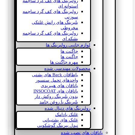
رولبرینگ های کف گرد ساچمه
استوانه ای
رولبرینگ های کف گرد ساچمه
سوزنی
بلبرینگ های رانش غلتکی
مخروطی
رولبرینگ های کف گرد ساچمه
بشکه ای
لوازم جانبی رولبرینگ ها
چاگنت ها
چاگنت ها
مهره چاگنت ها
محصولات مهندسی شده
یاطاقان Back های پشتی
واحدهای تحمل سنسور
یاتاقان های هیبریدی
یاتاقان های INSOCOAT
بدون بلبرینگ روکش دار
بلبرینگ با روغن جامد
رولبرینگ های دنبال شده
غلتک بادامک
غلتک های پشتیبانی
نیدل بیرینگ گوشکوبی
یاتاقان های نصب شده