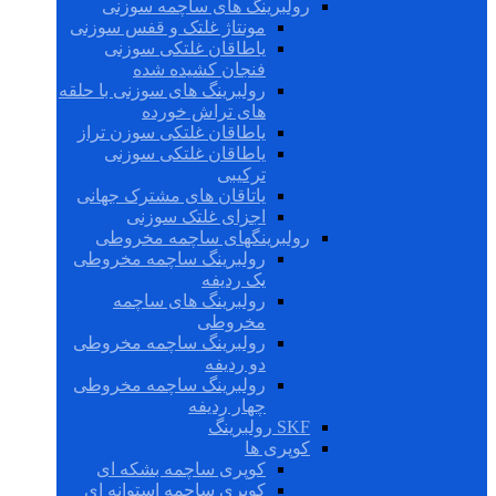
رولبرینگ های ساچمه سوزنی
مونتاژ غلتک و قفس سوزنی
یاطاقان غلتکی سوزنی
فنجان کشیده شده
رولبرینگ های سوزنی با حلقه
های تراش خورده
یاطاقان غلتکی سوزن تراز
یاطاقان غلتکی سوزنی
ترکیبی
یاتاقان های مشترک جهانی
اجزای غلتک سوزنی
رولبرینگهای ساچمه مخروطی
رولبرینگ ساچمه مخروطی
یک ردیفه
رولبرینگ های ساچمه
مخروطی
رولبرینگ ساچمه مخروطی
دو ردیفه
رولبرینگ ساچمه مخروطی
چهار ردیفه
SKF رولبرینگ
کوپری ها
کوپری ساچمه بشکه ای
کوپری ساچمه استوانه ای