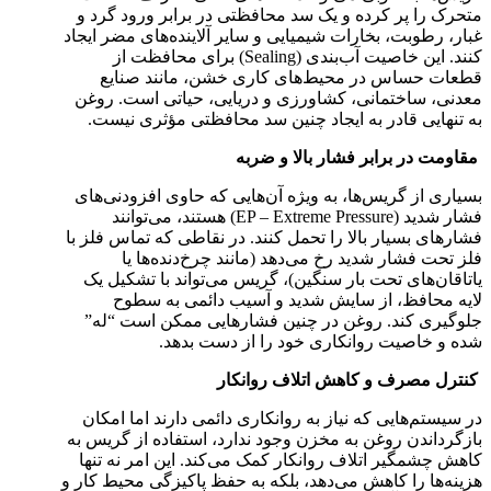
متحرک را پر کرده و یک سد محافظتی در برابر ورود گرد و
غبار، رطوبت، بخارات شیمیایی و سایر آلاینده‌های مضر ایجاد
کنند. این خاصیت آب‌بندی (Sealing) برای محافظت از
قطعات حساس در محیط‌های کاری خشن، مانند صنایع
معدنی، ساختمانی، کشاورزی و دریایی، حیاتی است. روغن
به تنهایی قادر به ایجاد چنین سد محافظتی مؤثری نیست.
مقاومت در برابر فشار بالا و ضربه
بسیاری از گریس‌ها، به ویژه آن‌هایی که حاوی افزودنی‌های
فشار شدید (EP – Extreme Pressure) هستند، می‌توانند
فشارهای بسیار بالا را تحمل کنند. در نقاطی که تماس فلز با
فلز تحت فشار شدید رخ می‌دهد (مانند چرخ‌دنده‌ها یا
یاتاقان‌های تحت بار سنگین)، گریس می‌تواند با تشکیل یک
لایه محافظ، از سایش شدید و آسیب دائمی به سطوح
جلوگیری کند. روغن در چنین فشارهایی ممکن است “له”
شده و خاصیت روانکاری خود را از دست بدهد.
کنترل مصرف و کاهش اتلاف روانکار
در سیستم‌هایی که نیاز به روانکاری دائمی دارند اما امکان
بازگرداندن روغن به مخزن وجود ندارد، استفاده از گریس به
کاهش چشمگیر اتلاف روانکار کمک می‌کند. این امر نه تنها
هزینه‌ها را کاهش می‌دهد، بلکه به حفظ پاکیزگی محیط کار و