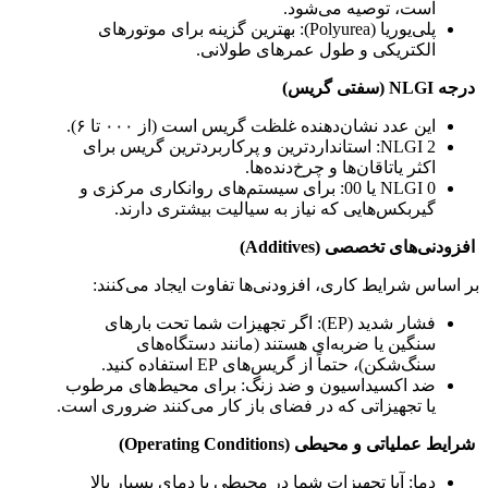
است، توصیه می‌شود.
پلی‌یوریا (Polyurea): بهترین گزینه برای موتورهای
الکتریکی و طول عمرهای طولانی.
درجه NLGI (سفتی گریس)
این عدد نشان‌دهنده غلظت گریس است (از ۰۰۰ تا ۶).
NLGI 2: استانداردترین و پرکاربردترین گریس برای
اکثر یاتاقان‌ها و چرخ‌دنده‌ها.
NLGI 0 یا 00: برای سیستم‌های روانکاری مرکزی و
گیربکس‌هایی که نیاز به سیالیت بیشتری دارند.
افزودنی‌های تخصصی (Additives)
بر اساس شرایط کاری، افزودنی‌ها تفاوت ایجاد می‌کنند:
فشار شدید (EP): اگر تجهیزات شما تحت بارهای
سنگین یا ضربه‌ای هستند (مانند دستگاه‌های
سنگ‌شکن)، حتماً از گریس‌های EP استفاده کنید.
ضد اکسیداسیون و ضد زنگ: برای محیط‌های مرطوب
یا تجهیزاتی که در فضای باز کار می‌کنند ضروری است.
شرایط عملیاتی و محیطی (Operating Conditions)
دما: آیا تجهیزات شما در محیطی با دمای بسیار بالا