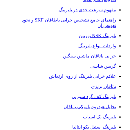
مفهوم سرعت حدی در بلبرینگ
راهنمای جامع تشخیص خرابی یاطاقان SKF و نحوه
تعویض آن
بلبرینگ NSK توربین
واردات انواع بلبرینگ
خرابی یاتاقان ماشین سنگین
گریس شاسی
علائم خرابی بلبرینگ از روی ارتعاش
یاتاقان برنزی
بلبرینگ کف گرد سوزنی
تحلیل هیدرودینامیکی یاتاقان
بلبرینگ بک استاپ
بلبرینگ استیل بکو ایتالیا