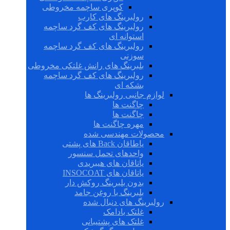
کوپری ساچمه مخروطی
رولبرینگ های کارب
رولبرینگ های کف گرد ساچمه
استوانه ای
رولبرینگ های کف گرد ساچمه
سوزنی
بلبرینگ های رانش غلتکی مخروطی
رولبرینگ های کف گرد ساچمه
بشکه ای
لوازم جانبی رولبرینگ ها
چاگنت ها
چاگنت ها
مهره چاگنت ها
محصولات مهندسی شده
یاطاقان Back های پشتی
واحدهای تحمل سنسور
یاتاقان های هیبریدی
یاتاقان های INSOCOAT
بدون بلبرینگ روکش دار
بلبرینگ با روغن جامد
رولبرینگ های دنبال شده
غلتک بادامک
غلتک های پشتیبانی