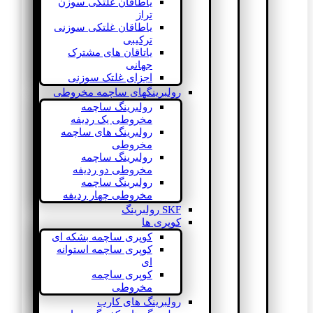
یاطاقان غلتکی سوزن
تراز
یاطاقان غلتکی سوزنی
ترکیبی
یاتاقان های مشترک
جهانی
اجزای غلتک سوزنی
رولبرینگهای ساچمه مخروطی
رولبرینگ ساچمه
مخروطی یک ردیفه
رولبرینگ های ساچمه
مخروطی
رولبرینگ ساچمه
مخروطی دو ردیفه
رولبرینگ ساچمه
مخروطی چهار ردیفه
SKF رولبرینگ
کوپری ها
کوپری ساچمه بشکه ای
کوپری ساچمه استوانه
ای
کوپری ساچمه
مخروطی
رولبرینگ های کارب