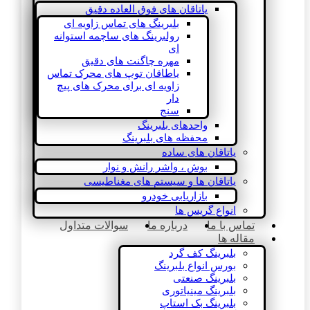
یاتاقان های فوق العاده دقیق
بلبرینگ های تماس زاویه ای
رولبرینگ های ساچمه استوانه
ای
مهره چاگنت های دقیق
یاطاقان توپ های محرک تماس
زاویه ای برای محرک های پیچ
دار
سنج
واحدهای بلبرینگ
محفظه های بلبرینگ
یاتاقان های ساده
بوش ، واشر رانش و نوار
یاتاقان ها و سیستم های مغناطیسی
بازاریابی خودرو
انواع گریس ها
تماس با ما
درباره ما
سوالات متداول
مقاله ها
بلبرینگ کف گرد
بورس انواع بلبرینگ
بلبرینگ صنعتی
بلبرینگ مینیاتوری
بلبرینگ بک استاپ