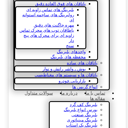
یاتاقان های فوق العاده دقیق
بلبرینگ های تماس زاویه ای
رولبرینگ های ساچمه استوانه
ای
مهره چاگنت های دقیق
یاطاقان توپ های محرک تماس
زاویه ای برای محرک های پیچ
دار
سنج
واحدهای بلبرینگ
محفظه های بلبرینگ
یاتاقان های ساده
بوش ، واشر رانش و نوار
یاتاقان ها و سیستم های مغناطیسی
بازاریابی خودرو
انواع گریس ها
تماس با ما
درباره ما
سوالات متداول
مقاله ها
بلبرینگ کف گرد
بورس انواع بلبرینگ
بلبرینگ صنعتی
بلبرینگ مینیاتوری
بلبرینگ بک استاپ