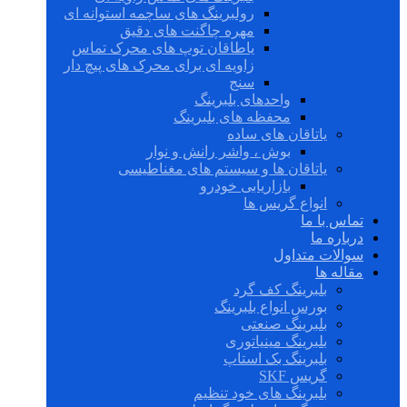
رولبرینگ های ساچمه استوانه ای
مهره چاگنت های دقیق
یاطاقان توپ های محرک تماس
زاویه ای برای محرک های پیچ دار
سنج
واحدهای بلبرینگ
محفظه های بلبرینگ
یاتاقان های ساده
بوش ، واشر رانش و نوار
یاتاقان ها و سیستم های مغناطیسی
بازاریابی خودرو
انواع گریس ها
تماس با ما
درباره ما
سوالات متداول
مقاله ها
بلبرینگ کف گرد
بورس انواع بلبرینگ
بلبرینگ صنعتی
بلبرینگ مینیاتوری
بلبرینگ بک استاپ
گریس SKF
بلبرینگ های خود تنظیم