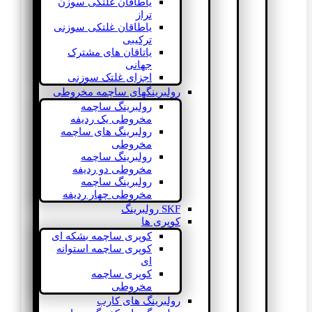
یاطاقان غلتکی سوزن
تراز
یاطاقان غلتکی سوزنی
ترکیبی
یاتاقان های مشترک
جهانی
اجزای غلتک سوزنی
رولبرینگهای ساچمه مخروطی
رولبرینگ ساچمه
مخروطی یک ردیفه
رولبرینگ های ساچمه
مخروطی
رولبرینگ ساچمه
مخروطی دو ردیفه
رولبرینگ ساچمه
مخروطی چهار ردیفه
SKF رولبرینگ
کوپری ها
کوپری ساچمه بشکه ای
کوپری ساچمه استوانه
ای
کوپری ساچمه
مخروطی
رولبرینگ های کارب