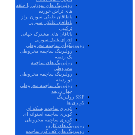
رولبرینگ های سوزنی با حلقه
های تراش خورده
یاطاقان غلتکی سوزن تراز
یاطاقان غلتکی سوزنی
ترکیبی
یاتاقان های مشترک جهانی
اجزای غلتک سوزنی
رولبرینگهای ساچمه مخروطی
رولبرینگ ساچمه مخروطی
یک ردیفه
رولبرینگ های ساچمه
مخروطی
رولبرینگ ساچمه مخروطی
دو ردیفه
رولبرینگ ساچمه مخروطی
چهار ردیفه
SKF رولبرینگ
کوپری ها
کوپری ساچمه بشکه ای
کوپری ساچمه استوانه ای
کوپری ساچمه مخروطی
رولبرینگ های کارب
رولبرینگ های کف گرد ساچمه