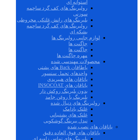
استوانه ای
رولبرینگ های کف گرد ساچمه
سوزنی
بلبرینگ های رانش غلتکی مخروطی
رولبرینگ های کف گرد ساچمه
بشکه ای
لوازم جانبی رولبرینگ ها
چاگنت ها
چاگنت ها
مهره چاگنت ها
محصولات مهندسی شده
یاطاقان Back های پشتی
واحدهای تحمل سنسور
یاتاقان های هیبریدی
یاتاقان های INSOCOAT
بدون بلبرینگ روکش دار
بلبرینگ با روغن جامد
رولبرینگ های دنبال شده
غلتک بادامک
غلتک های پشتیبانی
نیدل بیرینگ گوشکوبی
یاتاقان های نصب شده
یاتاقان های فوق العاده دقیق
بلبرینگ های تماس زاویه ای