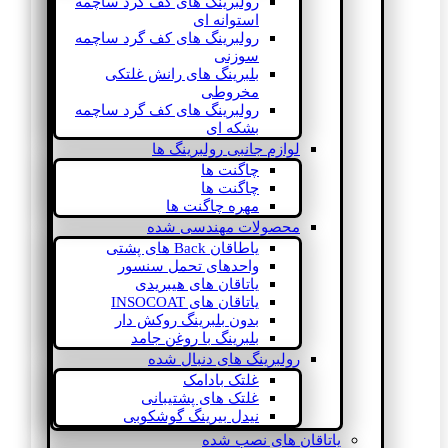
رولبرینگ های کف گرد ساچمه
استوانه ای
رولبرینگ های کف گرد ساچمه
سوزنی
بلبرینگ های رانش غلتکی
مخروطی
رولبرینگ های کف گرد ساچمه
بشکه ای
لوازم جانبی رولبرینگ ها
چاگنت ها
چاگنت ها
مهره چاگنت ها
محصولات مهندسی شده
یاطاقان Back های پشتی
واحدهای تحمل سنسور
یاتاقان های هیبریدی
یاتاقان های INSOCOAT
بدون بلبرینگ روکش دار
بلبرینگ با روغن جامد
رولبرینگ های دنبال شده
غلتک بادامک
غلتک های پشتیبانی
نیدل بیرینگ گوشکوبی
یاتاقان های نصب شده