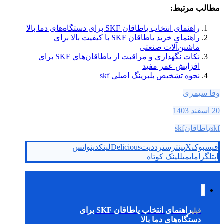
مطالب مرتبط:
راهنمای انتخاب یاطاقان SKF برای دستگاه‌های دما بالا
راهنمای خرید یاطاقان SKF با کیفیت بالا برای
ماشین‌آلات صنعتی
نکات نگهداری و مراقبت از یاطاقان‌های SKF برای
افزایش عمر مفید
نحوه تشخیص بلبرینگ اصلی skf
وفا سیمری
20 اسفند 1403
skf
یاطاقانskf
فیسبوک
X
پینترست
رددیت
Delicious
لینکدین
واتس
اپ
تلگرام
ایمیل
لینک کوتاه
راهنمای انتخاب یاطاقان SKF برای
قبلی
دستگاه‌های دما بالا