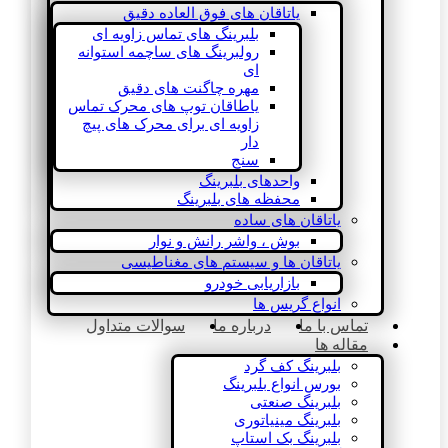
یاتاقان های فوق العاده دقیق
بلبرینگ های تماس زاویه ای
رولبرینگ های ساچمه استوانه
ای
مهره چاگنت های دقیق
یاطاقان توپ های محرک تماس
زاویه ای برای محرک های پیچ
دار
سنج
واحدهای بلبرینگ
محفظه های بلبرینگ
یاتاقان های ساده
بوش ، واشر رانش و نوار
یاتاقان ها و سیستم های مغناطیسی
بازاریابی خودرو
انواع گریس ها
تماس با ما
درباره ما
سوالات متداول
مقاله ها
بلبرینگ کف گرد
بورس انواع بلبرینگ
بلبرینگ صنعتی
بلبرینگ مینیاتوری
بلبرینگ بک استاپ