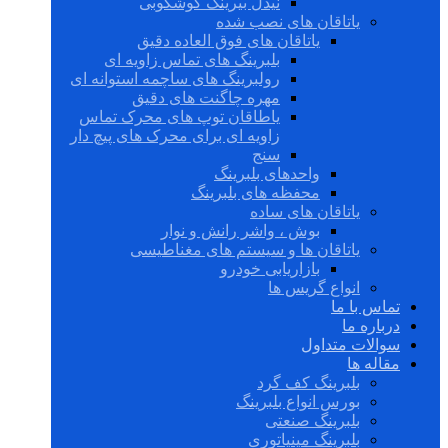
نیدل بیرینگ گوشکوبی
یاتاقان های نصب شده
یاتاقان های فوق العاده دقیق
بلبرینگ های تماس زاویه ای
رولبرینگ های ساچمه استوانه ای
مهره چاگنت های دقیق
یاطاقان توپ های محرک تماس
زاویه ای برای محرک های پیچ دار
سنج
واحدهای بلبرینگ
محفظه های بلبرینگ
یاتاقان های ساده
بوش ، واشر رانش و نوار
یاتاقان ها و سیستم های مغناطیسی
بازاریابی خودرو
انواع گریس ها
تماس با ما
درباره ما
سوالات متداول
مقاله ها
بلبرینگ کف گرد
بورس انواع بلبرینگ
بلبرینگ صنعتی
بلبرینگ مینیاتوری