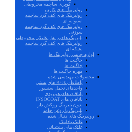
کوپری ساچمه مخروطی
رولبرینگ های کارب
رولبرینگ های کف گرد ساچمه
استوانه ای
رولبرینگ های کف گرد ساچمه
سوزنی
بلبرینگ های رانش غلتکی مخروطی
رولبرینگ های کف گرد ساچمه
بشکه ای
لوازم جانبی رولبرینگ ها
چاگنت ها
چاگنت ها
مهره چاگنت ها
محصولات مهندسی شده
یاطاقان Back های پشتی
واحدهای تحمل سنسور
یاتاقان های هیبریدی
یاتاقان های INSOCOAT
بدون بلبرینگ روکش دار
بلبرینگ با روغن جامد
رولبرینگ های دنبال شده
غلتک بادامک
غلتک های پشتیبانی