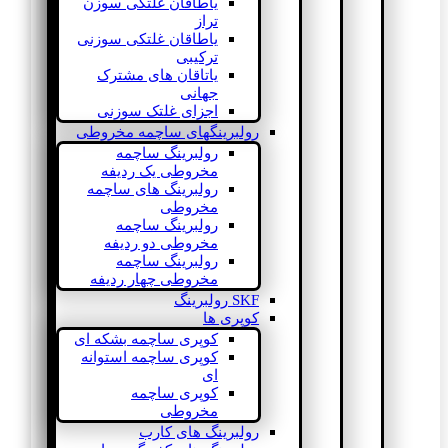
یاطاقان غلتکی سوزن
تراز
یاطاقان غلتکی سوزنی
ترکیبی
یاتاقان های مشترک
جهانی
اجزای غلتک سوزنی
رولبرینگهای ساچمه مخروطی
رولبرینگ ساچمه
مخروطی یک ردیفه
رولبرینگ های ساچمه
مخروطی
رولبرینگ ساچمه
مخروطی دو ردیفه
رولبرینگ ساچمه
مخروطی چهار ردیفه
SKF رولبرینگ
کوپری ها
کوپری ساچمه بشکه ای
کوپری ساچمه استوانه
ای
کوپری ساچمه
مخروطی
رولبرینگ های کارب