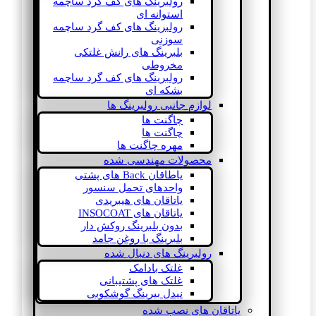
رولبرینگ های کف گرد ساچمه
استوانه ای
رولبرینگ های کف گرد ساچمه
سوزنی
بلبرینگ های رانش غلتکی
مخروطی
رولبرینگ های کف گرد ساچمه
بشکه ای
لوازم جانبی رولبرینگ ها
چاگنت ها
چاگنت ها
مهره چاگنت ها
محصولات مهندسی شده
یاطاقان Back های پشتی
واحدهای تحمل سنسور
یاتاقان های هیبریدی
یاتاقان های INSOCOAT
بدون بلبرینگ روکش دار
بلبرینگ با روغن جامد
رولبرینگ های دنبال شده
غلتک بادامک
غلتک های پشتیبانی
نیدل بیرینگ گوشکوبی
یاتاقان های نصب شده