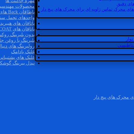
مهره چاگنت ها
ای دقیق
محصولات مهندسی
های محرک تماس زاویه ای برای محرک های پیچ دار
یاطاقان Back های پشتی
واحدهای تحمل سن
یاتاقان های هیبرید
یاتاقان های INSOCOAT
بدون بلبرینگ روک
وار
بلبرینگ با روغن جا
غناطیسی
رولبرینگ های دنبا
غلتک بادامک
غلتک های پشتیبانی
نیدل بیرینگ گوشک
ی محرک های پیچ دار