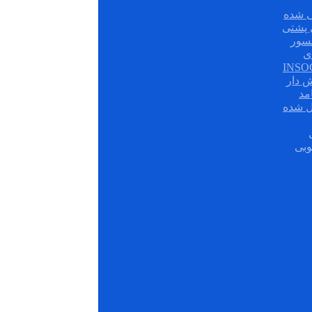
 شده
سور
ی
ش دار
مد
ل شده
وبی