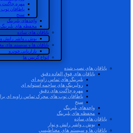
مهره چاگنت ه
یاطاقان توپ 
سنج
واحدهای بلبرینگ
محفظه های بلبرینگ
یاتاقان های ساده
بوش ، واشر رانش و ن
یاتاقان ها و سیستم های م
بازاریابی خودرو
انواع گریس ها
یاتاقان های نصب شده
یاتاقان های فوق العاده دقیق
بلبرینگ های تماس زاویه ای
رولبرینگ های ساچمه استوانه ای
مهره چاگنت های دقیق
یاطاقان توپ های محرک تماس زاویه ای برا
سنج
واحدهای بلبرینگ
محفظه های بلبرینگ
یاتاقان های ساده
بوش ، واشر رانش و نوار
یاتاقان ها و سیستم های مغناطیسی