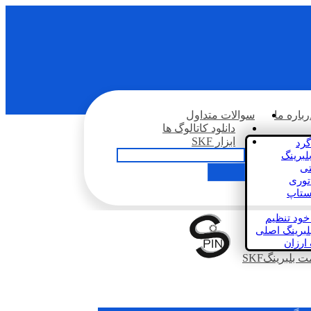
رباره ما
سوالات متداول
دانلود کاتالوگ ها
ابزار SKF
گرد
لبرینگ
تی
اتوری
استاپ
خود تنظیم
لبرینگ اصلی
 ارزان
بلبرینگSKF