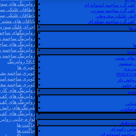
رولبرینگ های سوز
 کف گرد ساچمه استوانه ای
یاطاقان غلتکی سو
 کف گرد ساچمه سوزنی
یاطاقان غلتکی سو
رانش غلتکی مخروطی
یاتاقان های مشتر
 کف گرد ساچمه بشکه ای
اجزای غلتک سوزن
 ها
رولبرینگهای ساچ
رولبرینگ ساچمه 
رولبرینگ های سا
ا
رولبرینگ ساچمه 
شده
رولبرینگ ساچمه 
SKF رولبرینگ
ل سنسور
کوپری ها
یبریدی
کوپری ساچمه بشک
کوپری ساچمه استو
روکش دار
کوپری ساچمه مخ
غن جامد
رولبرینگ های کار
 شده
رولبرینگ های کف 
رولبرینگ های کف
یبانی
بلبرینگ های ران
گوشکوبی
رولبرینگ های کف
لوازم جانبی رولبری
اده دقیق
چاگنت ها
ماس زاویه ای
چاگنت ها
 ساچمه استوانه ای