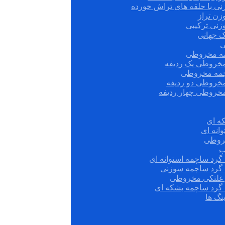
نی با حلقه های تراش خورده
زن تراز
زنی ترکیبی
ک جهانی
ی
مه مخروطی
مخروطی یک ردیفه
چمه مخروطی
مخروطی دو ردیفه
مخروطی چهار ردیفه
ه ای
انه ای
روطی
ب
گرد ساچمه استوانه ای
 گرد ساچمه سوزنی
ش غلتکی مخروطی
 گرد ساچمه بشکه ای
نگ ها