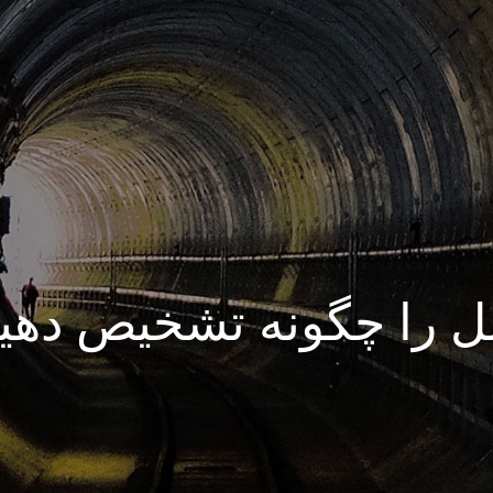
ینگ NSK اصل را چگونه تشخیص ده