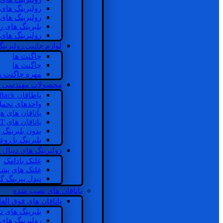
رولبرینگ های
رولبرینگ های
بلبرینگ های 
رولبرینگ های
لوازم جانبی رولبرینگ
چاگنت ها
چاگنت ها
مهره چاگنت ه
محصولات مهندسی 
یاطاقان Back های پشتی
واحدهای تحم
یاتاقان های ه
یاتاقان های INSOCOAT
بدون بلبرینگ 
بلبرینگ با رو
رولبرینگ های دنبال
غلتک بادامک
غلتک های پشت
نیدل بیرینگ 
یاتاقان های نصب شده
یاتاقان های فوق الع
بلبرینگ های ت
رولبرینگ های