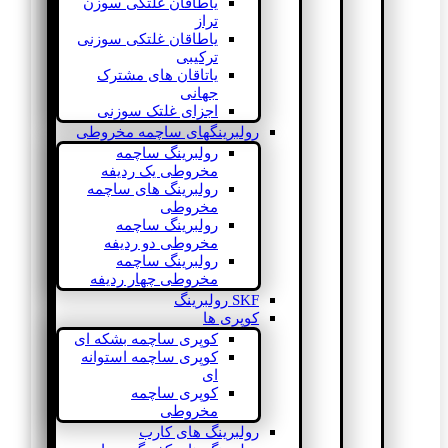
یاطاقان غلتکی سوزن
تراز
یاطاقان غلتکی سوزنی
ترکیبی
یاتاقان های مشترک
جهانی
اجزای غلتک سوزنی
رولبرینگهای ساچمه مخروطی
رولبرینگ ساچمه
مخروطی یک ردیفه
رولبرینگ های ساچمه
مخروطی
رولبرینگ ساچمه
مخروطی دو ردیفه
رولبرینگ ساچمه
مخروطی چهار ردیفه
SKF رولبرینگ
کوپری ها
کوپری ساچمه بشکه ای
کوپری ساچمه استوانه
ای
کوپری ساچمه
مخروطی
رولبرینگ های کارب