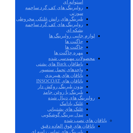
استوانه ای
رولبرینگ های کف گرد ساچمه
سوزنی
بلبرینگ های رانش غلتکی مخروطی
رولبرینگ های کف گرد ساچمه
بشکه ای
لوازم جانبی رولبرینگ ها
چاگنت ها
چاگنت ها
مهره چاگنت ها
محصولات مهندسی شده
یاطاقان Back های پشتی
واحدهای تحمل سنسور
یاتاقان های هیبریدی
یاتاقان های INSOCOAT
بدون بلبرینگ روکش دار
بلبرینگ با روغن جامد
رولبرینگ های دنبال شده
غلتک بادامک
غلتک های پشتیبانی
نیدل بیرینگ گوشکوبی
یاتاقان های نصب شده
یاتاقان های فوق العاده دقیق
بلبرینگ های تماس زاویه ای