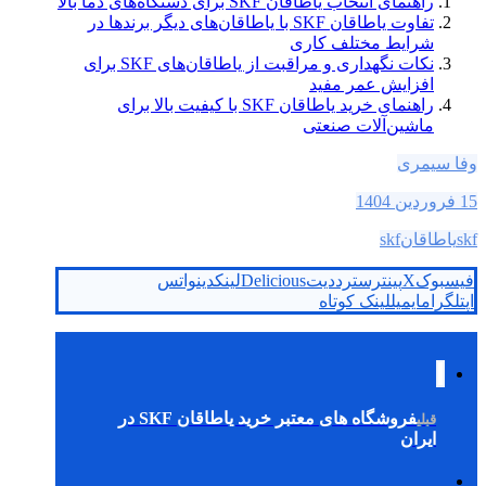
راهنمای انتخاب یاطاقان SKF برای دستگاه‌های دما بالا
تفاوت یاطاقان SKF با یاطاقان‌های دیگر برندها در
شرایط مختلف کاری
نکات نگهداری و مراقبت از یاطاقان‌های SKF برای
افزایش عمر مفید
راهنمای خرید یاطاقان SKF با کیفیت بالا برای
ماشین‌آلات صنعتی
وفا سیمری
15 فروردین 1404
skf
یاطاقانskf
فیسبوک
X
پینترست
رددیت
Delicious
لینکدین
واتس
اپ
تلگرام
ایمیل
لینک کوتاه
فروشگاه‌ های معتبر خرید یاطاقان SKF در
قبلی
ایران