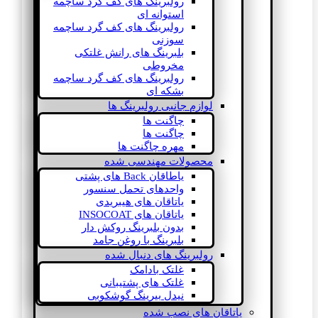
رولبرینگ های کف گرد ساچمه
استوانه ای
رولبرینگ های کف گرد ساچمه
سوزنی
بلبرینگ های رانش غلتکی
مخروطی
رولبرینگ های کف گرد ساچمه
بشکه ای
لوازم جانبی رولبرینگ ها
چاگنت ها
چاگنت ها
مهره چاگنت ها
محصولات مهندسی شده
یاطاقان Back های پشتی
واحدهای تحمل سنسور
یاتاقان های هیبریدی
یاتاقان های INSOCOAT
بدون بلبرینگ روکش دار
بلبرینگ با روغن جامد
رولبرینگ های دنبال شده
غلتک بادامک
غلتک های پشتیبانی
نیدل بیرینگ گوشکوبی
یاتاقان های نصب شده