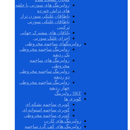
رولبرینگ های سوزنی با حلقه
های تراش خورده
یاطاقان غلتکی سوزن تراز
یاطاقان غلتکی سوزنی
ترکیبی
یاتاقان های مشترک جهانی
اجزای غلتک سوزنی
رولبرینگهای ساچمه مخروطی
رولبرینگ ساچمه مخروطی
یک ردیفه
رولبرینگ های ساچمه
مخروطی
رولبرینگ ساچمه مخروطی
دو ردیفه
رولبرینگ ساچمه مخروطی
چهار ردیفه
SKF رولبرینگ
کوپری ها
کوپری ساچمه بشکه ای
کوپری ساچمه استوانه ای
کوپری ساچمه مخروطی
رولبرینگ های کارب
رولبرینگ های کف گرد ساچمه