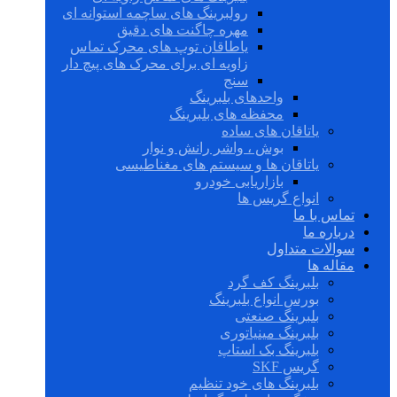
رولبرینگ های ساچمه استوانه ای
مهره چاگنت های دقیق
یاطاقان توپ های محرک تماس
زاویه ای برای محرک های پیچ دار
سنج
واحدهای بلبرینگ
محفظه های بلبرینگ
یاتاقان های ساده
بوش ، واشر رانش و نوار
یاتاقان ها و سیستم های مغناطیسی
بازاریابی خودرو
انواع گریس ها
تماس با ما
درباره ما
سوالات متداول
مقاله ها
بلبرینگ کف گرد
بورس انواع بلبرینگ
بلبرینگ صنعتی
بلبرینگ مینیاتوری
بلبرینگ بک استاپ
گریس SKF
بلبرینگ های خود تنظیم