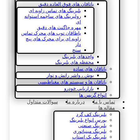
یاتاقان های فوق العاده دقیق
بلبرینگ های تماس زاویه ای
رولبرینگ های ساچمه استوانه
ای
مهره چاگنت های دقیق
یاطاقان توپ های محرک تماس
زاویه ای برای محرک های پیچ
دار
سنج
واحدهای بلبرینگ
محفظه های بلبرینگ
یاتاقان های ساده
بوش ، واشر رانش و نوار
یاتاقان ها و سیستم های مغناطیسی
بازاریابی خودرو
انواع گریس ها
تماس با ما
درباره ما
سوالات متداول
مقاله ها
بلبرینگ کف گرد
بورس انواع بلبرینگ
بلبرینگ صنعتی
بلبرینگ مینیاتوری
بلبرینگ بک استاپ