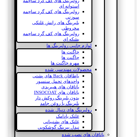
رولبرینگ های کف گرد ساچمه
استوانه ای
رولبرینگ های کف گرد ساچمه
سوزنی
بلبرینگ های رانش غلتکی
مخروطی
رولبرینگ های کف گرد ساچمه
بشکه ای
لوازم جانبی رولبرینگ ها
چاگنت ها
چاگنت ها
مهره چاگنت ها
محصولات مهندسی شده
یاطاقان Back های پشتی
واحدهای تحمل سنسور
یاتاقان های هیبریدی
یاتاقان های INSOCOAT
بدون بلبرینگ روکش دار
بلبرینگ با روغن جامد
رولبرینگ های دنبال شده
غلتک بادامک
غلتک های پشتیبانی
نیدل بیرینگ گوشکوبی
یاتاقان های نصب شده