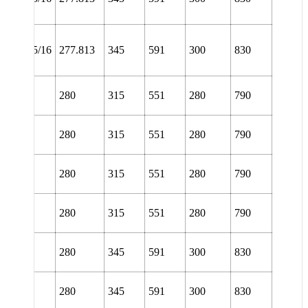
URA
NL
60/10.15/16
277.813
345
591
300
830
URT
L 3060
280
315
551
280
790
TURA
L 3060
280
315
551
280
790
TURT
L 3060
280
315
551
280
790
URA
L 3060
280
315
551
280
790
URT
L 3160
280
345
591
300
830
TURA
L 3160
280
345
591
300
830
TURT