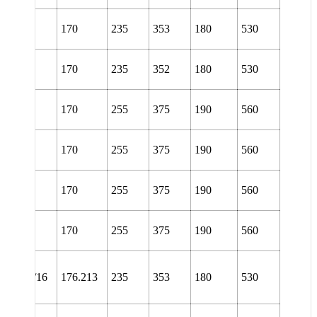
L 3038
170
235
353
180
530
URA
L 3038
170
235
352
180
530
URT
L 3138
170
255
375
190
560
TURA
L 3138
170
255
375
190
560
TURT
L 3138
170
255
375
190
560
URA
L 3138
170
255
375
190
560
URT
NL
38/6.15/16
176.213
235
353
180
530
TURA