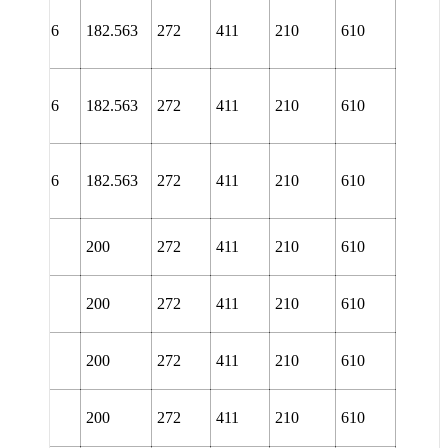
NL
40/7.3/16
182.563
272
411
210
610
TURT
NL
40/7.3/16
182.563
272
411
210
610
URA
NL
40/7.3/16
182.563
272
411
210
610
URT
L 3044
200
272
411
210
610
TURA
L 3044
200
272
411
210
610
TURT
L 3044
200
272
411
210
610
URA
L 3044
200
272
411
210
610
URT