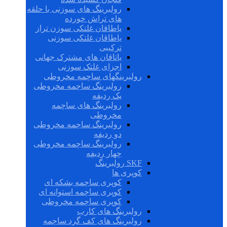
رولبرینگ های سوزنی با حلقه
های تراش خورده
یاطاقان غلتکی سوزن تراز
یاطاقان غلتکی سوزنی
ترکیبی
یاتاقان های مشترک جهانی
اجزای غلتک سوزنی
رولبرینگهای ساچمه مخروطی
رولبرینگ ساچمه مخروطی
یک ردیفه
رولبرینگ های ساچمه
مخروطی
رولبرینگ ساچمه مخروطی
دو ردیفه
رولبرینگ ساچمه مخروطی
چهار ردیفه
SKF رولبرینگ
کوپری ها
کوپری ساچمه بشکه ای
کوپری ساچمه استوانه ای
کوپری ساچمه مخروطی
رولبرینگ های کارب
رولبرینگ های کف گرد ساچمه