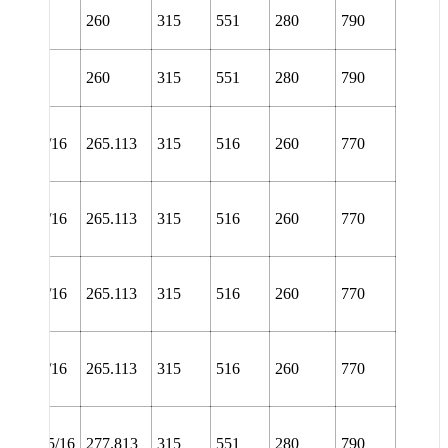
L 3156
260
315
551
280
790
URA
L 3156
260
315
551
280
790
URT
NL
56/10.7/16
265.113
315
516
260
770
TURA
NL
56/10.7/16
265.113
315
516
260
770
TURT
NL
56/10.7/16
265.113
315
516
260
770
URA
NL
56/10.7/16
265.113
315
516
260
770
URT
NL
60/10.15/16
277.813
315
551
280
790