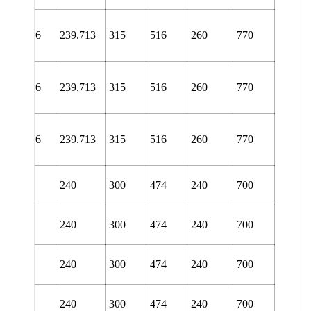
NL
52/9.7/16
239.713
315
516
260
770
TURT
NL
52/9.7/16
239.713
315
516
260
770
URA
NL
52/9.7/16
239.713
315
516
260
770
URT
L 3052
240
300
474
240
700
TURA
L 3052
240
300
474
240
700
TURT
L 3052
240
300
474
240
700
URA
L 3052
240
300
474
240
700
URT