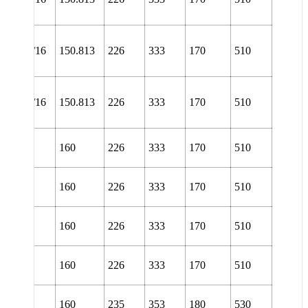
TURT
NL
34/5.15/16
150.813
226
333
170
510
URA
NL
34/5.15/16
150.813
226
333
170
510
URT
L 3036
160
226
333
170
510
TURA
L 3036
160
226
333
170
510
TURT
L 3036
160
226
333
170
510
URA
L 3036
160
226
333
170
510
URT
L 3136
160
235
353
180
530