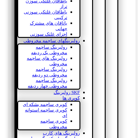
یاطاقان غلتکی سوزن
تراز
یاطاقان غلتکی سوزنی
ترکیبی
یاتاقان های مشترک
جهانی
اجزای غلتک سوزنی
رولبرینگهای ساچمه مخروطی
رولبرینگ ساچمه
مخروطی یک ردیفه
رولبرینگ های ساچمه
مخروطی
رولبرینگ ساچمه
مخروطی دو ردیفه
رولبرینگ ساچمه
مخروطی چهار ردیفه
SKF رولبرینگ
کوپری ها
کوپری ساچمه بشکه ای
کوپری ساچمه استوانه
ای
کوپری ساچمه
مخروطی
رولبرینگ های کارب