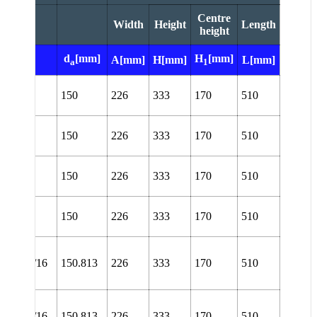
Centre
Width
Height
Length
height
d
[mm]
H
[mm]
[]
A[mm]
H[mm]
L[mm]
a
1
L 3134
150
226
333
170
510
TURA
L 3134
150
226
333
170
510
TURT
L 3134
150
226
333
170
510
URA
L 3134
150
226
333
170
510
URT
NL
34/5.15/16
150.813
226
333
170
510
TURA
NL
34/5.15/16
150.813
226
333
170
510