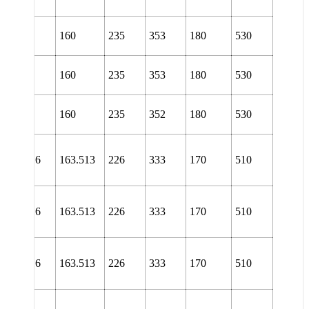
TURA
L 3136
160
235
353
180
530
TURT
L 3136
160
235
353
180
530
URA
L 3136
160
235
352
180
530
URT
NL
36/6.7/16
163.513
226
333
170
510
TURA
NL
36/6.7/16
163.513
226
333
170
510
TURT
NL
36/6.7/16
163.513
226
333
170
510
URA
NL