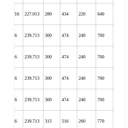
NL
48/8.15/16
227.013
280
434
220
640
URT
NL
52/9.7/16
239.713
300
474
240
700
TURA
NL
52/9.7/16
239.713
300
474
240
700
TURT
NL
52/9.7/16
239.713
300
474
240
700
URA
NL
52/9.7/16
239.713
300
474
240
700
URT
NL
52/9.7/16
239.713
315
516
260
770
TURA