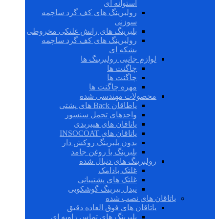
استوانه ای
رولبرینگ های کف گرد ساچمه
سوزنی
بلبرینگ های رانش غلتکی مخروطی
رولبرینگ های کف گرد ساچمه
بشکه ای
لوازم جانبی رولبرینگ ها
چاگنت ها
چاگنت ها
مهره چاگنت ها
محصولات مهندسی شده
یاطاقان Back های پشتی
واحدهای تحمل سنسور
یاتاقان های هیبریدی
یاتاقان های INSOCOAT
بدون بلبرینگ روکش دار
بلبرینگ با روغن جامد
رولبرینگ های دنبال شده
غلتک بادامک
غلتک های پشتیبانی
نیدل بیرینگ گوشکوبی
یاتاقان های نصب شده
یاتاقان های فوق العاده دقیق
بلبرینگ های تماس زاویه ای