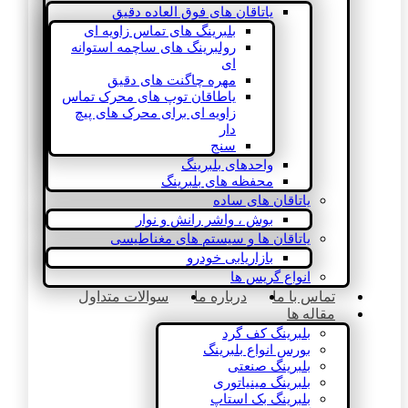
یاتاقان های فوق العاده دقیق
بلبرینگ های تماس زاویه ای
رولبرینگ های ساچمه استوانه
ای
مهره چاگنت های دقیق
یاطاقان توپ های محرک تماس
زاویه ای برای محرک های پیچ
دار
سنج
واحدهای بلبرینگ
محفظه های بلبرینگ
یاتاقان های ساده
بوش ، واشر رانش و نوار
یاتاقان ها و سیستم های مغناطیسی
بازاریابی خودرو
انواع گریس ها
تماس با ما
درباره ما
سوالات متداول
مقاله ها
بلبرینگ کف گرد
بورس انواع بلبرینگ
بلبرینگ صنعتی
بلبرینگ مینیاتوری
بلبرینگ بک استاپ