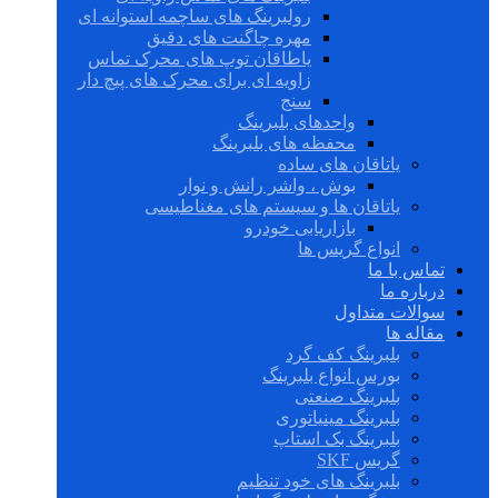
رولبرینگ های ساچمه استوانه ای
مهره چاگنت های دقیق
یاطاقان توپ های محرک تماس
زاویه ای برای محرک های پیچ دار
سنج
واحدهای بلبرینگ
محفظه های بلبرینگ
یاتاقان های ساده
بوش ، واشر رانش و نوار
یاتاقان ها و سیستم های مغناطیسی
بازاریابی خودرو
انواع گریس ها
تماس با ما
درباره ما
سوالات متداول
مقاله ها
بلبرینگ کف گرد
بورس انواع بلبرینگ
بلبرینگ صنعتی
بلبرینگ مینیاتوری
بلبرینگ بک استاپ
گریس SKF
بلبرینگ های خود تنظیم