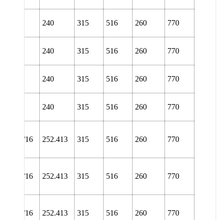
L 3152
240
315
516
260
770
TURA
L 3152
240
315
516
260
770
TURT
L 3152
240
315
516
260
770
URA
L 3152
240
315
516
260
770
URT
NL
56/9.15/16
252.413
315
516
260
770
TURA
NL
56/9.15/16
252.413
315
516
260
770
TURT
NL
56/9.15/16
252.413
315
516
260
770