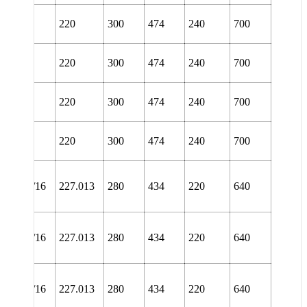
L 3148
220
300
474
240
700
TURA
L 3148
220
300
474
240
700
TURT
L 3148
220
300
474
240
700
URA
L 3148
220
300
474
240
700
URT
NL
48/8.15/16
227.013
280
434
220
640
TURA
NL
48/8.15/16
227.013
280
434
220
640
TURT
NL
48/8.15/16
227.013
280
434
220
640
URA