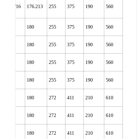
NL
38/6.15/16
176.213
255
375
190
560
URT
L 3040
180
255
375
190
560
TURA
L 3040
180
255
375
190
560
TURT
L 3040
180
255
375
190
560
URA
L 3040
180
255
375
190
560
URT
L 3140
180
272
411
210
610
TURA
L 3140
180
272
411
210
610
TURT
L 3140
180
272
411
210
610
URA