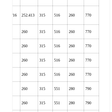
URA
NL
56/9.15/16
252.413
315
516
260
770
URT
L 3056
260
315
516
260
770
TURA
L 3056
260
315
516
260
770
TURT
L 3056
260
315
516
260
770
URA
L 3056
260
315
516
260
770
URT
L 3156
260
315
551
280
790
TURA
L 3156
260
315
551
280
790
TURT