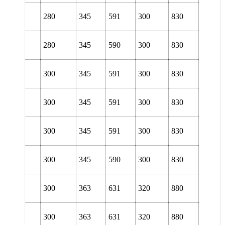
L 3160
280
345
591
300
830
URA
L 3160
280
345
590
300
830
URT
L 3064
300
345
591
300
830
TURA
L 3064
300
345
591
300
830
TURT
L 3064
300
345
591
300
830
URA
L 3064
300
345
590
300
830
URT
L 3164
300
363
631
320
880
TURT
L 3164
300
363
631
320
880
TURA