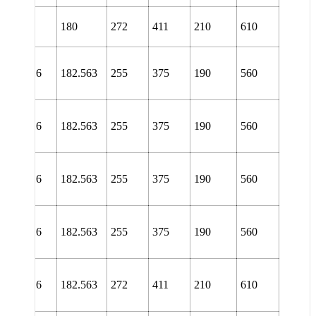
L 3140
180
272
411
210
610
URT
NL
40/7.3/16
182.563
255
375
190
560
TURA
NL
40/7.3/16
182.563
255
375
190
560
TURT
NL
40/7.3/16
182.563
255
375
190
560
URA
NL
40/7.3/16
182.563
255
375
190
560
URT
NL
40/7.3/16
182.563
272
411
210
610
TURA