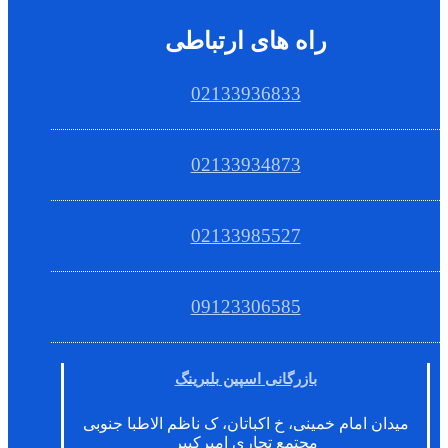
راه های ارتباطی
02133936833
02133934873
02133985527
09123306585
بازرگانی اسپین بلبرینگ
میدان امام خمینی، خ اکباتان، ک ناظم الاطبا جنوبی
مجتمع تجاری امیرکبیر