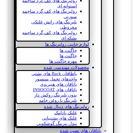
رولبرینگ های کف گرد ساچمه
استوانه ای
رولبرینگ های کف گرد ساچمه
سوزنی
بلبرینگ های رانش غلتکی
مخروطی
رولبرینگ های کف گرد ساچمه
بشکه ای
لوازم جانبی رولبرینگ ها
چاگنت ها
چاگنت ها
مهره چاگنت ها
محصولات مهندسی شده
یاطاقان Back های پشتی
واحدهای تحمل سنسور
یاتاقان های هیبریدی
یاتاقان های INSOCOAT
بدون بلبرینگ روکش دار
بلبرینگ با روغن جامد
رولبرینگ های دنبال شده
غلتک بادامک
غلتک های پشتیبانی
نیدل بیرینگ گوشکوبی
یاتاقان های نصب شده