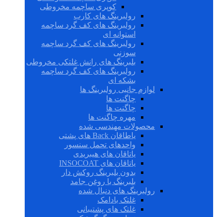
کوپری ساچمه مخروطی
رولبرینگ های کارب
رولبرینگ های کف گرد ساچمه
استوانه ای
رولبرینگ های کف گرد ساچمه
سوزنی
بلبرینگ های رانش غلتکی مخروطی
رولبرینگ های کف گرد ساچمه
بشکه ای
لوازم جانبی رولبرینگ ها
چاگنت ها
چاگنت ها
مهره چاگنت ها
محصولات مهندسی شده
یاطاقان Back های پشتی
واحدهای تحمل سنسور
یاتاقان های هیبریدی
یاتاقان های INSOCOAT
بدون بلبرینگ روکش دار
بلبرینگ با روغن جامد
رولبرینگ های دنبال شده
غلتک بادامک
غلتک های پشتیبانی