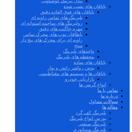
نیدل بیرینگ گوشکوبی
یاتاقان های نصب شده
یاتاقان های فوق العاده دقیق
بلبرینگ های تماس زاویه ای
رولبرینگ های ساچمه استوانه ای
مهره چاگنت های دقیق
یاطاقان توپ های محرک تماس
زاویه ای برای محرک های پیچ دار
سنج
واحدهای بلبرینگ
محفظه های بلبرینگ
یاتاقان های ساده
بوش ، واشر رانش و نوار
یاتاقان ها و سیستم های مغناطیسی
بازاریابی خودرو
انواع گریس ها
تماس با ما
درباره ما
سوالات متداول
مقاله ها
بلبرینگ کف گرد
بورس انواع بلبرینگ
بلبرینگ صنعتی
بلبرینگ مینیاتوری