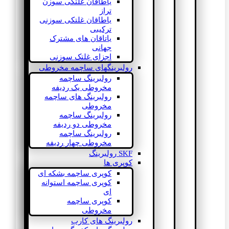
یاطاقان غلتکی سوزن
تراز
یاطاقان غلتکی سوزنی
ترکیبی
یاتاقان های مشترک
جهانی
اجزای غلتک سوزنی
رولبرینگهای ساچمه مخروطی
رولبرینگ ساچمه
مخروطی یک ردیفه
رولبرینگ های ساچمه
مخروطی
رولبرینگ ساچمه
مخروطی دو ردیفه
رولبرینگ ساچمه
مخروطی چهار ردیفه
SKF رولبرینگ
کوپری ها
کوپری ساچمه بشکه ای
کوپری ساچمه استوانه
ای
کوپری ساچمه
مخروطی
رولبرینگ های کارب