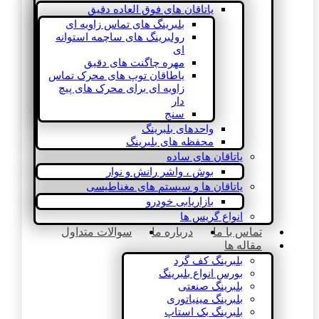
یاتاقان های فوق العاده دقیق
بلبرینگ های تماس زاویه ای
رولبرینگ های ساچمه استوانه
ای
مهره چاگنت های دقیق
یاطاقان توپ های محرک تماس
زاویه ای برای محرک های پیچ
دار
سنج
واحدهای بلبرینگ
محفظه های بلبرینگ
یاتاقان های ساده
بوش ، واشر رانش و نوار
یاتاقان ها و سیستم های مغناطیسی
بازاریابی خودرو
انواع گریس ها
تماس با ما
درباره ما
سوالات متداول
مقاله ها
بلبرینگ کف گرد
بورس انواع بلبرینگ
بلبرینگ صنعتی
بلبرینگ مینیاتوری
بلبرینگ بک استاپ