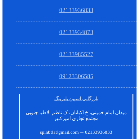
02133936833
02133934873
02133985527
09123306585
بازرگانی اسپین بلبرینگ
میدان امام خمینی، خ اکباتان، ک ناظم الاطبا جنوبی
مجتمع تجاری امیرکبیر
–
spinbt[at]gmail.com
02133936833