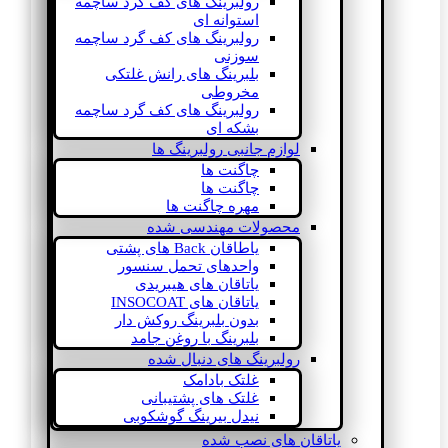
رولبرینگ های کف گرد ساچمه
استوانه ای
رولبرینگ های کف گرد ساچمه
سوزنی
بلبرینگ های رانش غلتکی
مخروطی
رولبرینگ های کف گرد ساچمه
بشکه ای
لوازم جانبی رولبرینگ ها
چاگنت ها
چاگنت ها
مهره چاگنت ها
محصولات مهندسی شده
یاطاقان Back های پشتی
واحدهای تحمل سنسور
یاتاقان های هیبریدی
یاتاقان های INSOCOAT
بدون بلبرینگ روکش دار
بلبرینگ با روغن جامد
رولبرینگ های دنبال شده
غلتک بادامک
غلتک های پشتیبانی
نیدل بیرینگ گوشکوبی
یاتاقان های نصب شده