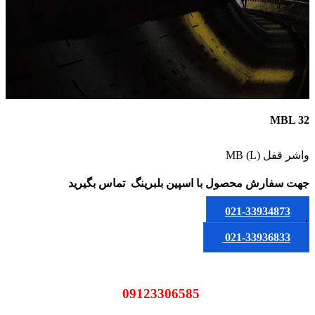
MBL 32
واشر قفل MB (L)
جهت سفارش محصول
با اسپین بلبرینگ
تماس بگیرید
021-33934873
یا
021-33936833
09123306585