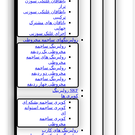
یاطاقان غلتکی سوزن
تراز
یاطاقان غلتکی سوزنی
ترکیبی
یاتاقان های مشترک
جهانی
اجزای غلتک سوزنی
رولبرینگهای ساچمه مخروطی
رولبرینگ ساچمه
مخروطی یک ردیفه
رولبرینگ های ساچمه
مخروطی
رولبرینگ ساچمه
مخروطی دو ردیفه
رولبرینگ ساچمه
مخروطی چهار ردیفه
SKF رولبرینگ
کوپری ها
کوپری ساچمه بشکه ای
کوپری ساچمه استوانه
ای
کوپری ساچمه
مخروطی
رولبرینگ های کارب