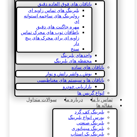
یاتاقان های فوق العاده دقیق
بلبرینگ های تماس زاویه ای
رولبرینگ های ساچمه استوانه
ای
مهره چاگنت های دقیق
یاطاقان توپ های محرک تماس
زاویه ای برای محرک های پیچ
دار
سنج
واحدهای بلبرینگ
محفظه های بلبرینگ
یاتاقان های ساده
بوش ، واشر رانش و نوار
یاتاقان ها و سیستم های مغناطیسی
بازاریابی خودرو
انواع گریس ها
تماس با ما
درباره ما
سوالات متداول
مقاله ها
بلبرینگ کف گرد
بورس انواع بلبرینگ
بلبرینگ صنعتی
بلبرینگ مینیاتوری
بلبرینگ بک استاپ