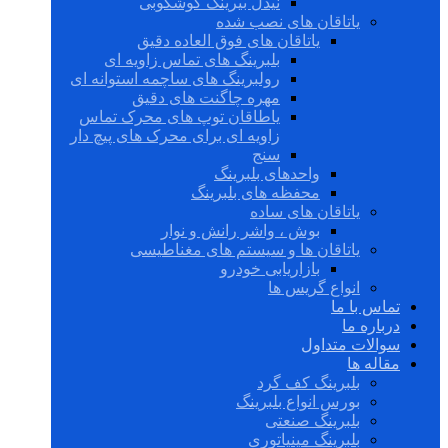
نیدل بیرینگ گوشکوبی
یاتاقان های نصب شده
یاتاقان های فوق العاده دقیق
بلبرینگ های تماس زاویه ای
رولبرینگ های ساچمه استوانه ای
مهره چاگنت های دقیق
یاطاقان توپ های محرک تماس
زاویه ای برای محرک های پیچ دار
سنج
واحدهای بلبرینگ
محفظه های بلبرینگ
یاتاقان های ساده
بوش ، واشر رانش و نوار
یاتاقان ها و سیستم های مغناطیسی
بازاریابی خودرو
انواع گریس ها
تماس با ما
درباره ما
سوالات متداول
مقاله ها
بلبرینگ کف گرد
بورس انواع بلبرینگ
بلبرینگ صنعتی
بلبرینگ مینیاتوری