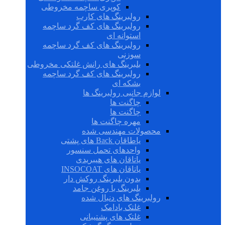
کوپری ساچمه مخروطی
رولبرینگ های کارب
رولبرینگ های کف گرد ساچمه
استوانه ای
رولبرینگ های کف گرد ساچمه
سوزنی
بلبرینگ های رانش غلتکی مخروطی
رولبرینگ های کف گرد ساچمه
بشکه ای
لوازم جانبی رولبرینگ ها
چاگنت ها
چاگنت ها
مهره چاگنت ها
محصولات مهندسی شده
یاطاقان Back های پشتی
واحدهای تحمل سنسور
یاتاقان های هیبریدی
یاتاقان های INSOCOAT
بدون بلبرینگ روکش دار
بلبرینگ با روغن جامد
رولبرینگ های دنبال شده
غلتک بادامک
غلتک های پشتیبانی