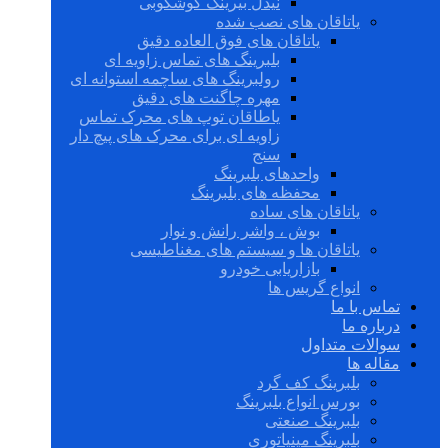
نیدل بیرینگ گوشکوبی
یاتاقان های نصب شده
یاتاقان های فوق العاده دقیق
بلبرینگ های تماس زاویه ای
رولبرینگ های ساچمه استوانه ای
مهره چاگنت های دقیق
یاطاقان توپ های محرک تماس
زاویه ای برای محرک های پیچ دار
سنج
واحدهای بلبرینگ
محفظه های بلبرینگ
یاتاقان های ساده
بوش ، واشر رانش و نوار
یاتاقان ها و سیستم های مغناطیسی
بازاریابی خودرو
انواع گریس ها
تماس با ما
درباره ما
سوالات متداول
مقاله ها
بلبرینگ کف گرد
بورس انواع بلبرینگ
بلبرینگ صنعتی
بلبرینگ مینیاتوری