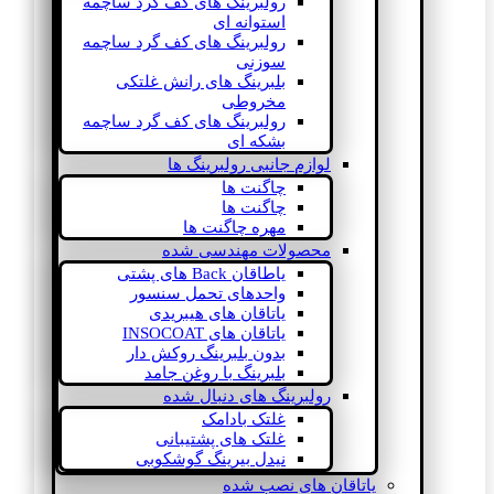
رولبرینگ های کف گرد ساچمه
استوانه ای
رولبرینگ های کف گرد ساچمه
سوزنی
بلبرینگ های رانش غلتکی
مخروطی
رولبرینگ های کف گرد ساچمه
بشکه ای
لوازم جانبی رولبرینگ ها
چاگنت ها
چاگنت ها
مهره چاگنت ها
محصولات مهندسی شده
یاطاقان Back های پشتی
واحدهای تحمل سنسور
یاتاقان های هیبریدی
یاتاقان های INSOCOAT
بدون بلبرینگ روکش دار
بلبرینگ با روغن جامد
رولبرینگ های دنبال شده
غلتک بادامک
غلتک های پشتیبانی
نیدل بیرینگ گوشکوبی
یاتاقان های نصب شده