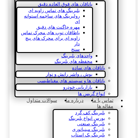
یاتاقان های فوق العاده دقیق
بلبرینگ های تماس زاویه ای
رولبرینگ های ساچمه استوانه
ای
مهره چاگنت های دقیق
یاطاقان توپ های محرک تماس
زاویه ای برای محرک های پیچ
دار
سنج
واحدهای بلبرینگ
محفظه های بلبرینگ
یاتاقان های ساده
بوش ، واشر رانش و نوار
یاتاقان ها و سیستم های مغناطیسی
بازاریابی خودرو
انواع گریس ها
تماس با ما
درباره ما
سوالات متداول
مقاله ها
بلبرینگ کف گرد
بورس انواع بلبرینگ
بلبرینگ صنعتی
بلبرینگ مینیاتوری
بلبرینگ بک استاپ