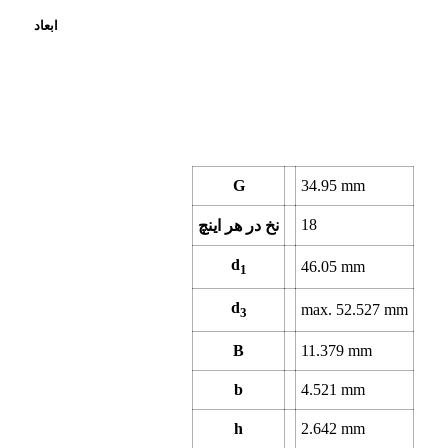
ابعاد
G
34.95
mm
18
نخ در هر اینچ
d
46.05
mm
1
d
max.
52.527
mm
3
B
11.379
mm
b
4.521
mm
h
2.642
mm