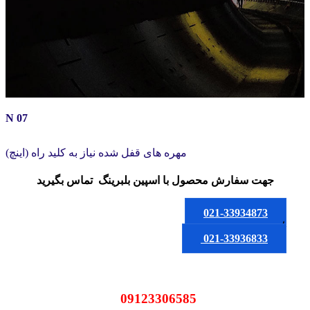
N 07
مهره های قفل شده نیاز به کلید راه (اینچ)
جهت سفارش محصول
با اسپین بلبرینگ
تماس بگیرید
021-33934873
یا
021-33936833
09123306585