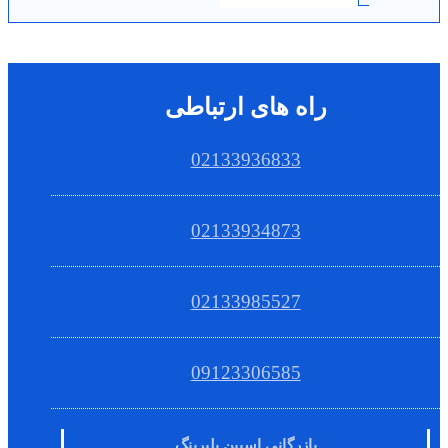
راه های ارتباطی
02133936833
02133934873
02133985527
09123306585
بازرگانی اسپین بلبرینگ