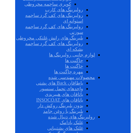
کوپری ساچمه مخروطی
رولبرینگ های کارب
رولبرینگ های کف گرد ساچمه
استوانه ای
رولبرینگ های کف گرد ساچمه
سوزنی
بلبرینگ های رانش غلتکی مخروطی
رولبرینگ های کف گرد ساچمه
بشکه ای
لوازم جانبی رولبرینگ ها
چاگنت ها
چاگنت ها
مهره چاگنت ها
محصولات مهندسی شده
یاطاقان Back های پشتی
واحدهای تحمل سنسور
یاتاقان های هیبریدی
یاتاقان های INSOCOAT
بدون بلبرینگ روکش دار
بلبرینگ با روغن جامد
رولبرینگ های دنبال شده
غلتک بادامک
غلتک های پشتیبانی