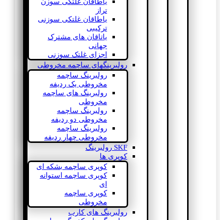
یاطاقان غلتکی سوزن
تراز
یاطاقان غلتکی سوزنی
ترکیبی
یاتاقان های مشترک
جهانی
اجزای غلتک سوزنی
رولبرینگهای ساچمه مخروطی
رولبرینگ ساچمه
مخروطی یک ردیفه
رولبرینگ های ساچمه
مخروطی
رولبرینگ ساچمه
مخروطی دو ردیفه
رولبرینگ ساچمه
مخروطی چهار ردیفه
SKF رولبرینگ
کوپری ها
کوپری ساچمه بشکه ای
کوپری ساچمه استوانه
ای
کوپری ساچمه
مخروطی
رولبرینگ های کارب