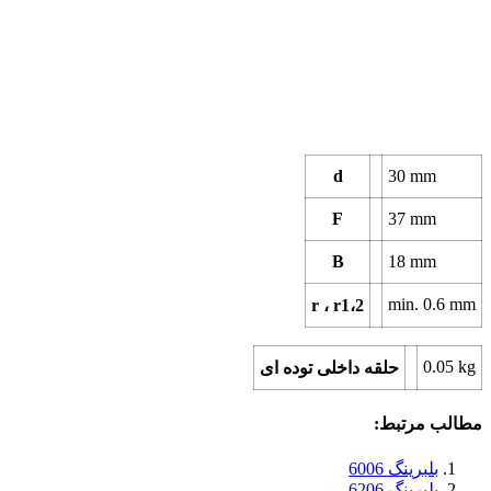
d
30
mm
F
37
mm
B
18
mm
min.
0.6
mm
r ، r1،2
0.05
kg
حلقه داخلی توده ای
مطالب مرتبط:
بلبرینگ 6006
بلبرینگ 6206