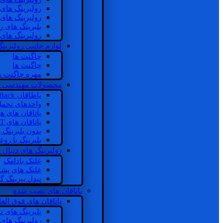
رولبرینگ های
رولبرینگ های
بلبرینگ های 
رولبرینگ های
لوازم جانبی رولبرینگ
چاگنت ها
چاگنت ها
مهره چاگنت ه
محصولات مهندسی 
یاطاقان Back های پشتی
واحدهای تحم
یاتاقان های ه
یاتاقان های INSOCOAT
بدون بلبرینگ 
بلبرینگ با رو
رولبرینگ های دنبال
غلتک بادامک
غلتک های پشت
نیدل بیرینگ 
یاتاقان های نصب شده
یاتاقان های فوق الع
بلبرینگ های ت
رولبرینگ های