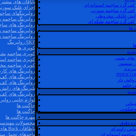
یاتاقان های مشتر
 کف گرد ساچمه استوانه ای
اجزای غلتک سوزن
 کف گرد ساچمه سوزنی
رولبرینگهای ساچ
رانش غلتکی مخروطی
رولبرینگ ساچمه 
 کف گرد ساچمه بشکه ای
رولبرینگ های سا
 ها
رولبرینگ ساچمه 
رولبرینگ ساچمه 
SKF رولبرینگ
ا
کوپری ها
شده
کوپری ساچمه بشک
کوپری ساچمه استو
ل سنسور
کوپری ساچمه مخ
یبریدی
رولبرینگ های کار
رولبرینگ های کف 
روکش دار
رولبرینگ های کف
غن جامد
بلبرینگ های ران
 شده
رولبرینگ های کف
لوازم جانبی رولبری
یبانی
چاگنت ها
گوشکوبی
چاگنت ها
مهره چاگنت ها
اده دقیق
محصولات مهندسی
یاطاقان Back های پشتی
ماس زاویه ای
واحدهای تحمل سن
 ساچمه استوانه ای