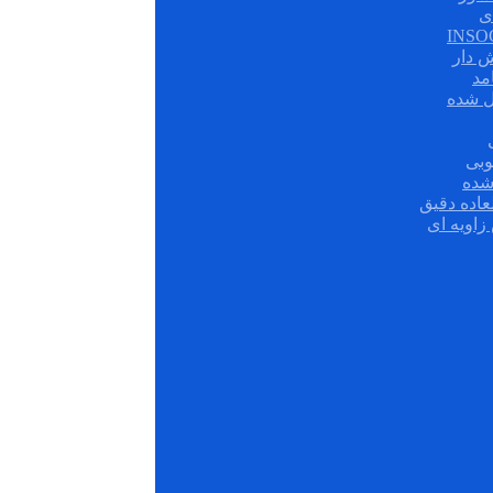
ی
ش دار
مد
ل شده
وبی
شده
عاده دقیق
زاویه ای