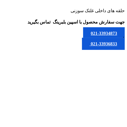
حلقه های داخلی غلتک سوزنی
جهت سفارش محصول
با اسپین بلبرینگ
تماس بگیرید
021-33934873
یا
021-33936833