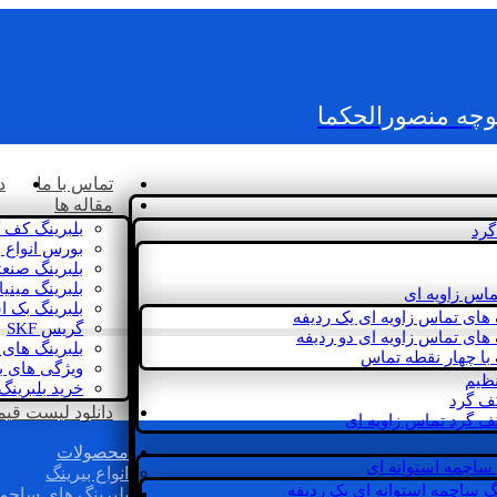
کوچه منصورالحکما
تماس با ما
د
مقاله ها
بلبرینگ کف 
گرد
بورس انواع ب
بلبرینگ صنع
بلبرینگ مینی
ماس زاویه ای
بلبرینگ بک 
 های تماس زاویه ای یک ردیفه
گریس SKF
 های تماس زاویه ای دو ردیفه
بلبرینگ های 
 با چهار نقطه تماس
ویژگی های ب
نظیم
خرید بلبرینگ
کف گرد
دانلود لیست قیمت 
ف گرد تماس زاویه ای
محصولات
 ساچمه استوانه ای
انواع بیرینگ
گ ساچمه استوانه ای یک ردیفه
بلبرینگ های ساچم