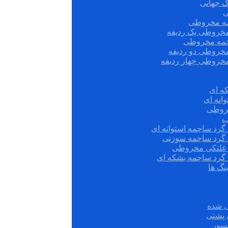
ک جهانی
ی
مه مخروطی
مخروطی یک ردیفه
چمه مخروطی
مخروطی دو ردیفه
مخروطی چهار ردیفه
ه ای
انه ای
روطی
ب
گرد ساچمه استوانه ای
 گرد ساچمه سوزنی
ش غلتکی مخروطی
 گرد ساچمه بشکه ای
نگ ها
 شده
سور