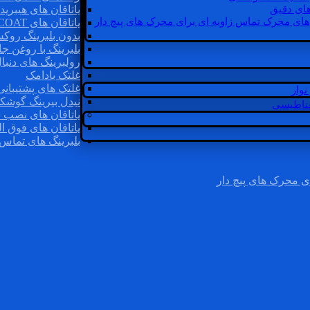
ای دقیق
یاتاقان های هیبرید
های محرک تماس زاویه ای برای محرک های پیچ دار
یاتاقان های INSOCOAT
بدون بلبرینگ روک
بلبرینگ با روغن جا
رولبرینگ های دنبا
غلتک بادامک
غلتک های پشتیبانی
وار
نیدل بیرینگ گوشک
غناطیسی
یاتاقان های نصب 
یاتاقان های فوق ال
بلبرینگ های تماس 
ی محرک های پیچ دار