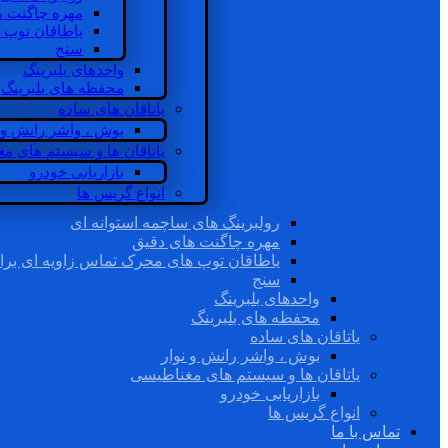
مهره چاگنت ه
یاطاقان توپ 
سنج
واحدهای بلبرینگ
محفظه های بلبرینگ
یاتاقان های ساده
بوش ، واشر رانش و ن
یاتاقان ها و سیستم های م
بازاریابی خودرو
انواع گریس ها
رولبرینگ های ساچمه استوانه ای
مهره چاگنت های دقیق
یاطاقان توپ های محرک تماس زاویه ای برا
سنج
واحدهای بلبرینگ
محفظه های بلبرینگ
یاتاقان های ساده
بوش ، واشر رانش و نوار
یاتاقان ها و سیستم های مغناطیسی
بازاریابی خودرو
انواع گریس ها
تماس با ما