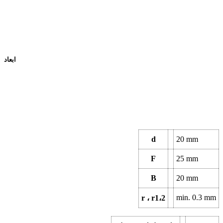
ابعاد
d
20
mm
F
25
mm
B
20
mm
min.
0.3
mm
r ، r1،2