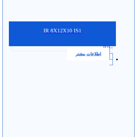
IR 8X12X10 IS1
0.0
اطلاعات بیشتر