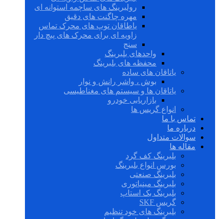
رولبرینگ های ساچمه استوانه ای
مهره چاگنت های دقیق
یاطاقان توپ های محرک تماس
زاویه ای برای محرک های پیچ دار
سنج
واحدهای بلبرینگ
محفظه های بلبرینگ
یاتاقان های ساده
بوش ، واشر رانش و نوار
یاتاقان ها و سیستم های مغناطیسی
بازاریابی خودرو
انواع گریس ها
تماس با ما
درباره ما
سوالات متداول
مقاله ها
بلبرینگ کف گرد
بورس انواع بلبرینگ
بلبرینگ صنعتی
بلبرینگ مینیاتوری
بلبرینگ بک استاپ
گریس SKF
بلبرینگ های خود تنظیم