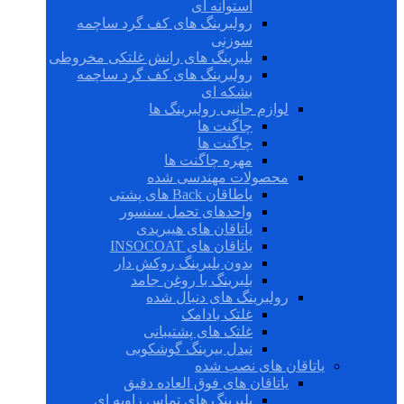
استوانه ای
رولبرینگ های کف گرد ساچمه
سوزنی
بلبرینگ های رانش غلتکی مخروطی
رولبرینگ های کف گرد ساچمه
بشکه ای
لوازم جانبی رولبرینگ ها
چاگنت ها
چاگنت ها
مهره چاگنت ها
محصولات مهندسی شده
یاطاقان Back های پشتی
واحدهای تحمل سنسور
یاتاقان های هیبریدی
یاتاقان های INSOCOAT
بدون بلبرینگ روکش دار
بلبرینگ با روغن جامد
رولبرینگ های دنبال شده
غلتک بادامک
غلتک های پشتیبانی
نیدل بیرینگ گوشکوبی
یاتاقان های نصب شده
یاتاقان های فوق العاده دقیق
بلبرینگ های تماس زاویه ای