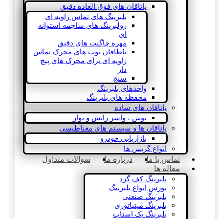
یاتاقان های فوق العاده دقیق
بلبرینگ های تماس زاویه ای
رولبرینگ های ساچمه استوانه
ای
مهره چاگنت های دقیق
یاطاقان توپ های محرک تماس
زاویه ای برای محرک های پیچ
دار
سنج
واحدهای بلبرینگ
محفظه های بلبرینگ
یاتاقان های ساده
بوش ، واشر رانش و نوار
یاتاقان ها و سیستم های مغناطیسی
بازاریابی خودرو
انواع گریس ها
تماس با ما
درباره ما
سوالات متداول
مقاله ها
بلبرینگ کف گرد
بورس انواع بلبرینگ
بلبرینگ صنعتی
بلبرینگ مینیاتوری
بلبرینگ بک استاپ