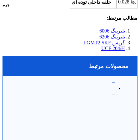
0.028
kg
حلقه داخلی توده ای
جرم
مطالب مرتبط:
بلبرینگ 6006
بلبرینگ 6206
گریس LGMT2 SKF
UCF 204/H
محصولات مرتبط