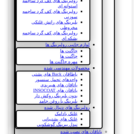
رولبرینگ های کف گرد ساچمه
استوانه ای
رولبرینگ های کف گرد ساچمه
سوزنی
بلبرینگ های رانش غلتکی
مخروطی
رولبرینگ های کف گرد ساچمه
بشکه ای
لوازم جانبی رولبرینگ ها
چاگنت ها
چاگنت ها
مهره چاگنت ها
محصولات مهندسی شده
یاطاقان Back های پشتی
واحدهای تحمل سنسور
یاتاقان های هیبریدی
یاتاقان های INSOCOAT
بدون بلبرینگ روکش دار
بلبرینگ با روغن جامد
رولبرینگ های دنبال شده
غلتک بادامک
غلتک های پشتیبانی
نیدل بیرینگ گوشکوبی
یاتاقان های نصب شده