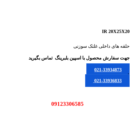
IR 20X25X20
حلقه های داخلی غلتک سوزنی
جهت سفارش محصول
با اسپین بلبرینگ
تماس بگیرید
021-33934873
یا
021-33936833
09123306585