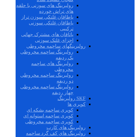
رولبرینگ های سوزنی با حلقه
های تراش خورده
یاطاقان غلتکی سوزن تراز
یاطاقان غلتکی سوزنی
ترکیبی
یاتاقان های مشترک جهانی
اجزای غلتک سوزنی
رولبرینگهای ساچمه مخروطی
رولبرینگ ساچمه مخروطی
یک ردیفه
رولبرینگ های ساچمه
مخروطی
رولبرینگ ساچمه مخروطی
دو ردیفه
رولبرینگ ساچمه مخروطی
چهار ردیفه
SKF رولبرینگ
کوپری ها
کوپری ساچمه بشکه ای
کوپری ساچمه استوانه ای
کوپری ساچمه مخروطی
رولبرینگ های کارب
رولبرینگ های کف گرد ساچمه