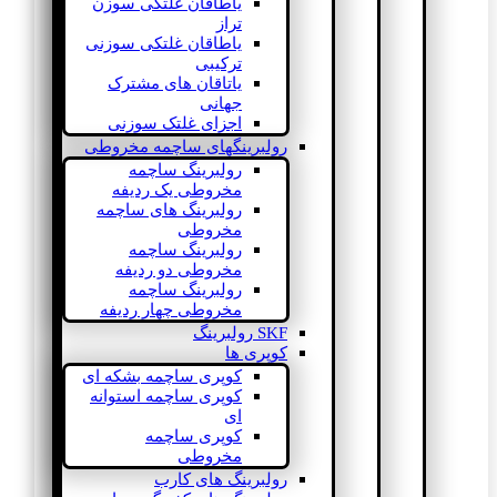
یاطاقان غلتکی سوزن
تراز
یاطاقان غلتکی سوزنی
ترکیبی
یاتاقان های مشترک
جهانی
اجزای غلتک سوزنی
رولبرینگهای ساچمه مخروطی
رولبرینگ ساچمه
مخروطی یک ردیفه
رولبرینگ های ساچمه
مخروطی
رولبرینگ ساچمه
مخروطی دو ردیفه
رولبرینگ ساچمه
مخروطی چهار ردیفه
SKF رولبرینگ
کوپری ها
کوپری ساچمه بشکه ای
کوپری ساچمه استوانه
ای
کوپری ساچمه
مخروطی
رولبرینگ های کارب