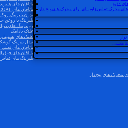
ای دقیق
یاتاقان های هیبرید
های محرک تماس زاویه ای برای محرک های پیچ دار
یاتاقان های INSOCOAT
بدون بلبرینگ روک
بلبرینگ با روغن جا
رولبرینگ های دنبا
غلتک بادامک
غلتک های پشتیبانی
وار
نیدل بیرینگ گوشک
غناطیسی
یاتاقان های نصب 
یاتاقان های فوق ال
بلبرینگ های تماس 
ی محرک های پیچ دار