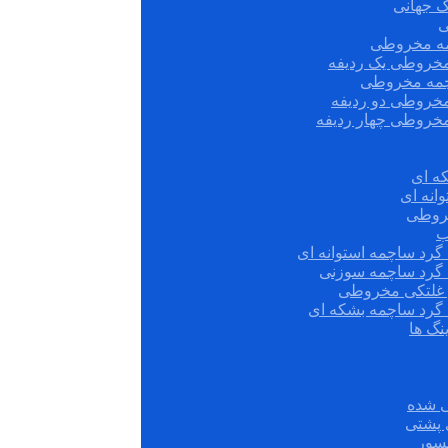
ک جهانی
ی
مه مخروطی
مخروطی یک ردیفه
چمه مخروطی
مخروطی دو ردیفه
مخروطی چهار ردیفه
ه ای
انه ای
روطی
ب
گرد ساچمه استوانه ای
 گرد ساچمه سوزنی
ش غلتکی مخروطی
 گرد ساچمه بشکه ای
نگ ها
 شده
سور