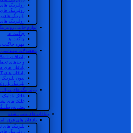
رولبرینگ های
رولبرینگ های
بلبرینگ های 
رولبرینگ های
لوازم جانبی رولبرینگ
چاگنت ها
چاگنت ها
مهره چاگنت ه
محصولات مهندسی 
یاطاقان Back های پشتی
واحدهای تحم
یاتاقان های ه
یاتاقان های INSOCOAT
بدون بلبرینگ 
بلبرینگ با رو
رولبرینگ های دنبال
غلتک بادامک
غلتک های پشت
نیدل بیرینگ 
یاتاقان های نصب شده
یاتاقان های فوق الع
بلبرینگ های ت
رولبرینگ های