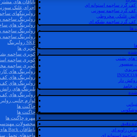
یاتاقان های مشتر
 کف گرد ساچمه استوانه ای
اجزای غلتک سوزن
 کف گرد ساچمه سوزنی
رولبرینگهای ساچ
رانش غلتکی مخروطی
رولبرینگ ساچمه 
 کف گرد ساچمه بشکه ای
رولبرینگ های سا
 ها
رولبرینگ ساچمه 
رولبرینگ ساچمه 
SKF رولبرینگ
ا
کوپری ها
شده
کوپری ساچمه بشک
کوپری ساچمه استو
ل سنسور
کوپری ساچمه مخ
یبریدی
رولبرینگ های کار
رولبرینگ های کف 
روکش دار
رولبرینگ های کف
غن جامد
بلبرینگ های ران
 شده
رولبرینگ های کف
لوازم جانبی رولبری
یبانی
چاگنت ها
گوشکوبی
چاگنت ها
مهره چاگنت ها
اده دقیق
محصولات مهندسی
یاطاقان Back های پشتی
ماس زاویه ای
واحدهای تحمل سن
 ساچمه استوانه ای