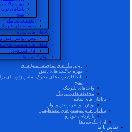
مهره چاگنت ه
یاطاقان توپ 
سنج
واحدهای بلبرینگ
محفظه های بلبرینگ
یاتاقان های ساده
بوش ، واشر رانش و ن
یاتاقان ها و سیستم های م
بازاریابی خودرو
انواع گریس ها
رولبرینگ های ساچمه استوانه ای
مهره چاگنت های دقیق
یاطاقان توپ های محرک تماس زاویه ای برا
سنج
واحدهای بلبرینگ
محفظه های بلبرینگ
یاتاقان های ساده
بوش ، واشر رانش و نوار
یاتاقان ها و سیستم های مغناطیسی
بازاریابی خودرو
انواع گریس ها
تماس با ما