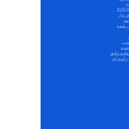
ی
ش دار
مد
ل شده
وبی
شده
عاده دقیق
زاویه ای