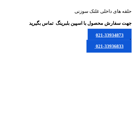
حلقه های داخلی غلتک سوزنی
جهت سفارش محصول
با اسپین بلبرینگ
تماس بگیرید
021-33934873
یا
021-33936833