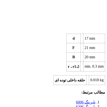
d
17
mm
F
21
mm
B
20
mm
min.
0.3
mm
r ، r1،2
0.018
kg
حلقه داخلی توده ای
مطالب مرتبط:
بلبرینگ 6006
بلبرینگ 6206