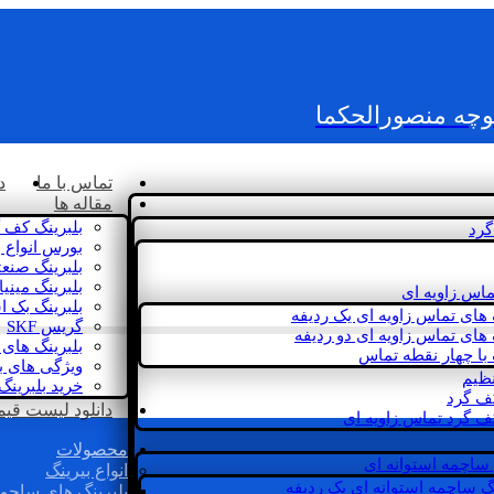
کوچه منصورالحکما
تماس با ما
د
مقاله ها
بلبرینگ کف 
گرد
بورس انواع ب
بلبرینگ صنع
بلبرینگ مینی
ماس زاویه ای
بلبرینگ بک 
 های تماس زاویه ای یک ردیفه
گریس SKF
 های تماس زاویه ای دو ردیفه
بلبرینگ های 
 با چهار نقطه تماس
ویژگی های ب
نظیم
خرید بلبرینگ
کف گرد
دانلود لیست قیمت 
ف گرد تماس زاویه ای
محصولات
 ساچمه استوانه ای
انواع بیرینگ
گ ساچمه استوانه ای یک ردیفه
بلبرینگ های ساچم