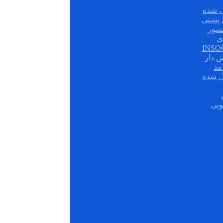
 شده
سور
ی
ش دار
مد
ل شده
وبی