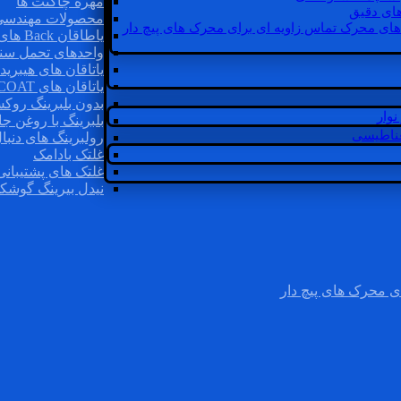
مهره چاگنت ها
ای دقیق
محصولات مهندسی
های محرک تماس زاویه ای برای محرک های پیچ دار
یاطاقان Back های پشتی
واحدهای تحمل سن
یاتاقان های هیبرید
یاتاقان های INSOCOAT
بدون بلبرینگ روک
وار
بلبرینگ با روغن جا
غناطیسی
رولبرینگ های دنبا
غلتک بادامک
غلتک های پشتیبانی
نیدل بیرینگ گوشک
ی محرک های پیچ دار