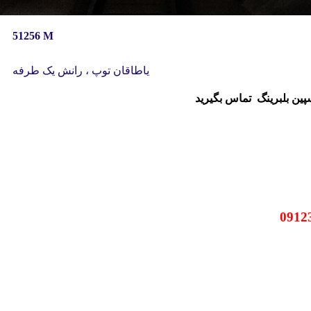
51256 M
یاطاقان توپ ، رانش یک طرفه
سپین بلبرینگ
تماس بگیرید