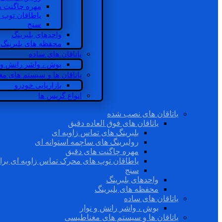
مهره چاگنت ه
یاطاقان توپ 
سنج
واحدهای بلبرینگ
محفظه های بلبرینگ
یاتاقان های ساده
بوش ، واشر رانش و ن
یاتاقان ها و سیستم های م
بازاریابی خودرو
انواع گریس ها
یاتاقان های نصب شده
یاتاقان های فوق العاده دقیق
بلبرینگ های تماس زاویه ای
رولبرینگ های ساچمه استوانه ای
مهره چاگنت های دقیق
یاطاقان توپ های محرک تماس زاویه ای برا
سنج
واحدهای بلبرینگ
محفظه های بلبرینگ
یاتاقان های ساده
بوش ، واشر رانش و نوار
یاتاقان ها و سیستم های مغناطیسی