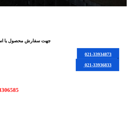
جهت سفارش محصول
با ا
021-33934873
یا
021-33936833
09123306585