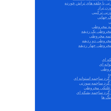
نی با حلقه های تراش خورده
زن تراز
زنی ترکیبی
ک جهانی
ی
مه مخروطی
مخروطی یک ردیفه
چمه مخروطی
مخروطی دو ردیفه
مخروطی چهار ردیفه
ه ای
انه ای
روطی
ب
گرد ساچمه استوانه ای
 گرد ساچمه سوزنی
ش غلتکی مخروطی
 گرد ساچمه بشکه ای
نگ ها