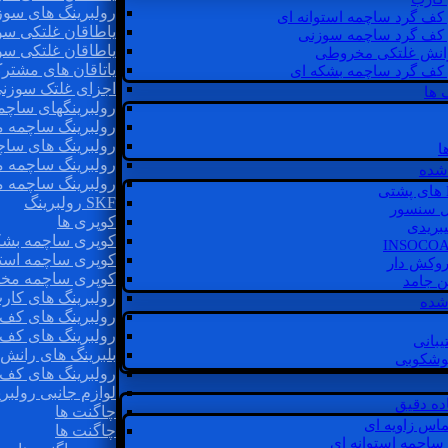
رولبرینگ های سوز
 کف گرد ساچمه استوانه ای
یاطاقان غلتکی سو
 کف گرد ساچمه سوزنی
یاطاقان غلتکی سو
رانش غلتکی مخروطی
یاتاقان های مشتر
 کف گرد ساچمه بشکه ای
اجزای غلتک سوزن
 ها
رولبرینگهای ساچ
رولبرینگ ساچمه 
رولبرینگ های سا
ا
رولبرینگ ساچمه 
شده
رولبرینگ ساچمه 
SKF رولبرینگ
ل سنسور
کوپری ها
یبریدی
کوپری ساچمه بشک
کوپری ساچمه استو
روکش دار
کوپری ساچمه مخ
غن جامد
رولبرینگ های کار
 شده
رولبرینگ های کف 
رولبرینگ های کف
یبانی
بلبرینگ های ران
گوشکوبی
رولبرینگ های کف
لوازم جانبی رولبری
اده دقیق
چاگنت ها
ماس زاویه ای
چاگنت ها
 ساچمه استوانه ای