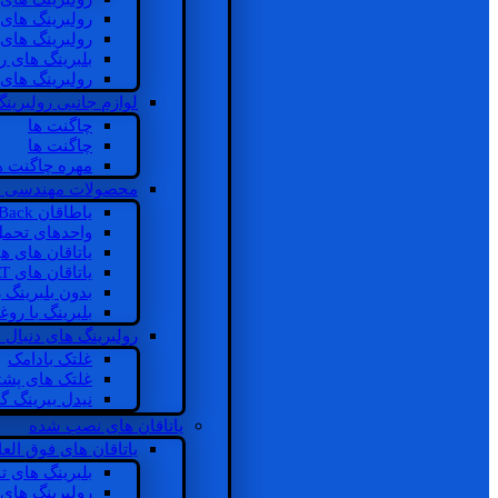
رولبرینگ های
رولبرینگ های
بلبرینگ های 
رولبرینگ های
لوازم جانبی رولبرینگ
چاگنت ها
چاگنت ها
مهره چاگنت ه
محصولات مهندسی 
یاطاقان Back های پشتی
واحدهای تحم
یاتاقان های ه
یاتاقان های INSOCOAT
بدون بلبرینگ 
بلبرینگ با رو
رولبرینگ های دنبال
غلتک بادامک
غلتک های پشت
نیدل بیرینگ 
یاتاقان های نصب شده
یاتاقان های فوق الع
بلبرینگ های ت
رولبرینگ های