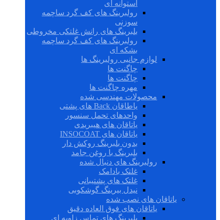
استوانه ای
رولبرینگ های کف گرد ساچمه
سوزنی
بلبرینگ های رانش غلتکی مخروطی
رولبرینگ های کف گرد ساچمه
بشکه ای
لوازم جانبی رولبرینگ ها
چاگنت ها
چاگنت ها
مهره چاگنت ها
محصولات مهندسی شده
یاطاقان Back های پشتی
واحدهای تحمل سنسور
یاتاقان های هیبریدی
یاتاقان های INSOCOAT
بدون بلبرینگ روکش دار
بلبرینگ با روغن جامد
رولبرینگ های دنبال شده
غلتک بادامک
غلتک های پشتیبانی
نیدل بیرینگ گوشکوبی
یاتاقان های نصب شده
یاتاقان های فوق العاده دقیق
بلبرینگ های تماس زاویه ای