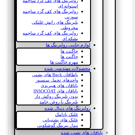
رولبرینگ های کف گرد ساچمه
استوانه ای
رولبرینگ های کف گرد ساچمه
سوزنی
بلبرینگ های رانش غلتکی
مخروطی
رولبرینگ های کف گرد ساچمه
بشکه ای
لوازم جانبی رولبرینگ ها
چاگنت ها
چاگنت ها
مهره چاگنت ها
محصولات مهندسی شده
یاطاقان Back های پشتی
واحدهای تحمل سنسور
یاتاقان های هیبریدی
یاتاقان های INSOCOAT
بدون بلبرینگ روکش دار
بلبرینگ با روغن جامد
رولبرینگ های دنبال شده
غلتک بادامک
غلتک های پشتیبانی
نیدل بیرینگ گوشکوبی
یاتاقان های نصب شده