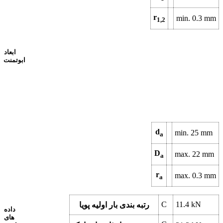
r
min.
0.3
mm
1,2
ابعاد
ابوتمنت
d
min.
25
mm
a
D
max.
22
mm
a
r
max.
0.3
mm
a
C
11.4
kN
رتبه بندی بار اولیه پویا
داده
های