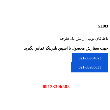
51103
یاطاقان توپ ، رانش یک طرفه
جهت سفارش محصول
با اسپین بلبرینگ
تماس بگیرید
021-33934873
یا
021-33936833
09123306585