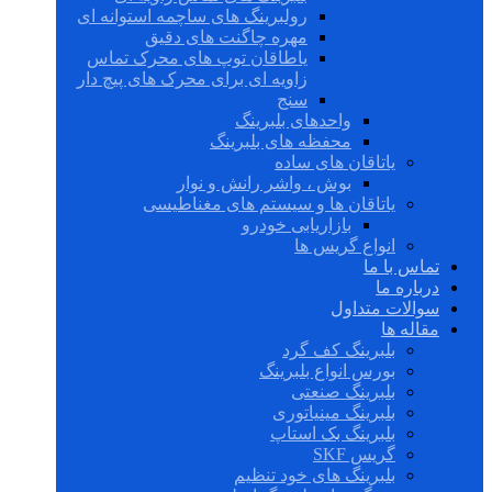
رولبرینگ های ساچمه استوانه ای
مهره چاگنت های دقیق
یاطاقان توپ های محرک تماس
زاویه ای برای محرک های پیچ دار
سنج
واحدهای بلبرینگ
محفظه های بلبرینگ
یاتاقان های ساده
بوش ، واشر رانش و نوار
یاتاقان ها و سیستم های مغناطیسی
بازاریابی خودرو
انواع گریس ها
تماس با ما
درباره ما
سوالات متداول
مقاله ها
بلبرینگ کف گرد
بورس انواع بلبرینگ
بلبرینگ صنعتی
بلبرینگ مینیاتوری
بلبرینگ بک استاپ
گریس SKF
بلبرینگ های خود تنظیم