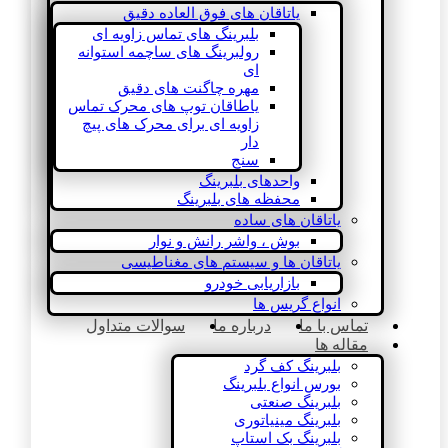
یاتاقان های فوق العاده دقیق
بلبرینگ های تماس زاویه ای
رولبرینگ های ساچمه استوانه
ای
مهره چاگنت های دقیق
یاطاقان توپ های محرک تماس
زاویه ای برای محرک های پیچ
دار
سنج
واحدهای بلبرینگ
محفظه های بلبرینگ
یاتاقان های ساده
بوش ، واشر رانش و نوار
یاتاقان ها و سیستم های مغناطیسی
بازاریابی خودرو
انواع گریس ها
تماس با ما
درباره ما
سوالات متداول
مقاله ها
بلبرینگ کف گرد
بورس انواع بلبرینگ
بلبرینگ صنعتی
بلبرینگ مینیاتوری
بلبرینگ بک استاپ