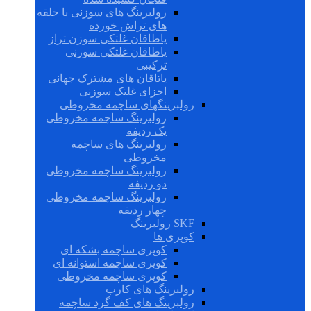
رولبرینگ های سوزنی با حلقه
های تراش خورده
یاطاقان غلتکی سوزن تراز
یاطاقان غلتکی سوزنی
ترکیبی
یاتاقان های مشترک جهانی
اجزای غلتک سوزنی
رولبرینگهای ساچمه مخروطی
رولبرینگ ساچمه مخروطی
یک ردیفه
رولبرینگ های ساچمه
مخروطی
رولبرینگ ساچمه مخروطی
دو ردیفه
رولبرینگ ساچمه مخروطی
چهار ردیفه
SKF رولبرینگ
کوپری ها
کوپری ساچمه بشکه ای
کوپری ساچمه استوانه ای
کوپری ساچمه مخروطی
رولبرینگ های کارب
رولبرینگ های کف گرد ساچمه