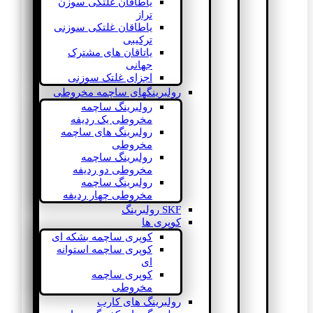
یاطاقان غلتکی سوزن
تراز
یاطاقان غلتکی سوزنی
ترکیبی
یاتاقان های مشترک
جهانی
اجزای غلتک سوزنی
رولبرینگهای ساچمه مخروطی
رولبرینگ ساچمه
مخروطی یک ردیفه
رولبرینگ های ساچمه
مخروطی
رولبرینگ ساچمه
مخروطی دو ردیفه
رولبرینگ ساچمه
مخروطی چهار ردیفه
SKF رولبرینگ
کوپری ها
کوپری ساچمه بشکه ای
کوپری ساچمه استوانه
ای
کوپری ساچمه
مخروطی
رولبرینگ های کارب