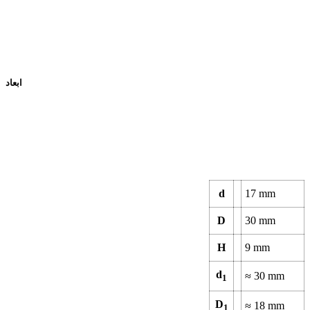
ابعاد
d
17
mm
D
30
mm
H
9
mm
d
≈
30
mm
1
D
≈
18
mm
1