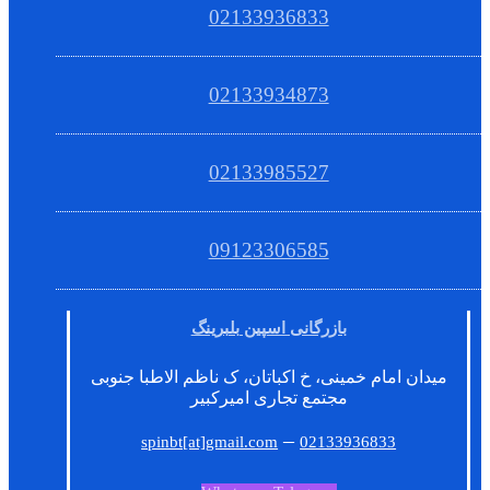
02133936833
02133934873
02133985527
09123306585
بازرگانی اسپین بلبرینگ
میدان امام خمینی، خ اکباتان، ک ناظم الاطبا جنوبی
مجتمع تجاری امیرکبیر
–
spinbt[at]gmail.com
02133936833