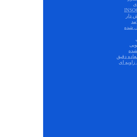
ی
ش دار
مد
ل شده
وبی
شده
عاده دقیق
زاویه ای