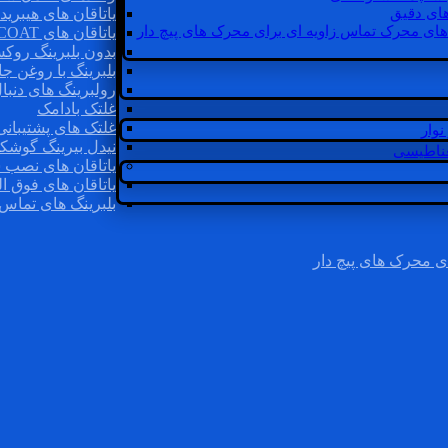
ای دقیق
یاتاقان های هیبرید
های محرک تماس زاویه ای برای محرک های پیچ دار
یاتاقان های INSOCOAT
بدون بلبرینگ روک
بلبرینگ با روغن جا
رولبرینگ های دنبا
غلتک بادامک
غلتک های پشتیبانی
وار
نیدل بیرینگ گوشک
غناطیسی
یاتاقان های نصب 
یاتاقان های فوق ال
بلبرینگ های تماس 
ی محرک های پیچ دار