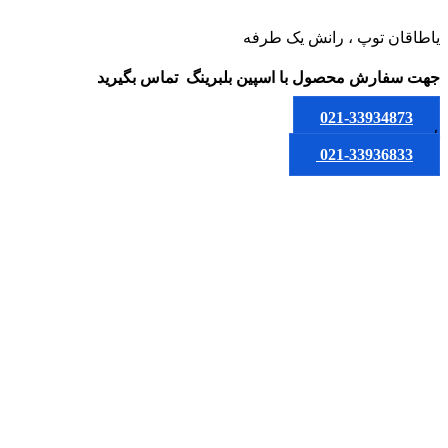
یاطاقان توپ ، رانش یک طرفه
جهت سفارش محصول
با اسپین بلبرینگ
تماس بگیرید
021-33934873
یا
021-33936833