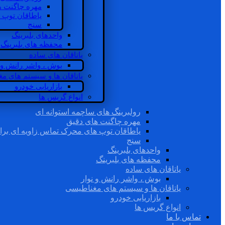
مهره چاگنت ه
یاطاقان توپ 
سنج
واحدهای بلبرینگ
محفظه های بلبرینگ
یاتاقان های ساده
بوش ، واشر رانش و ن
یاتاقان ها و سیستم های م
بازاریابی خودرو
انواع گریس ها
رولبرینگ های ساچمه استوانه ای
مهره چاگنت های دقیق
یاطاقان توپ های محرک تماس زاویه ای برا
سنج
واحدهای بلبرینگ
محفظه های بلبرینگ
یاتاقان های ساده
بوش ، واشر رانش و نوار
یاتاقان ها و سیستم های مغناطیسی
بازاریابی خودرو
انواع گریس ها
تماس با ما