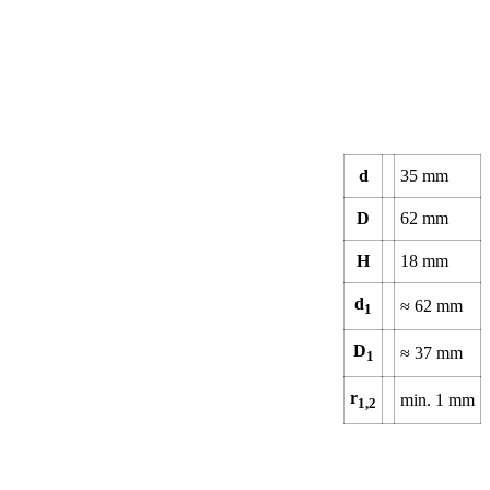
d
35
mm
D
62
mm
H
18
mm
d
≈
62
mm
1
D
≈
37
mm
1
r
min.
1
mm
1,2