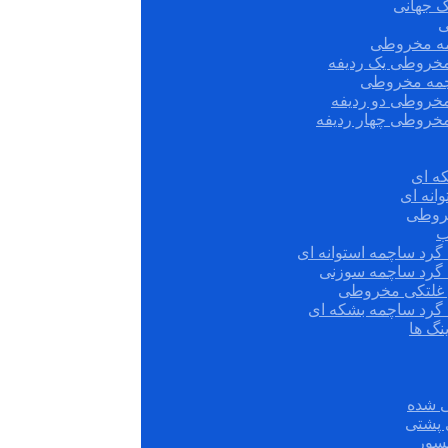
ک جهانی
ی
مه مخروطی
مخروطی یک ردیفه
چمه مخروطی
مخروطی دو ردیفه
مخروطی چهار ردیفه
ه ای
انه ای
روطی
ب
گرد ساچمه استوانه ای
 گرد ساچمه سوزنی
ش غلتکی مخروطی
 گرد ساچمه بشکه ای
نگ ها
 شده
سور