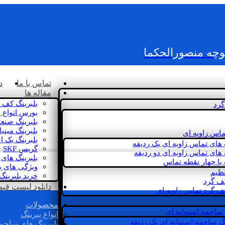
کوچه منصورالحکما
تماس با ما
د
مقاله ها
بلبرینگ کف 
گرد
بورس انواع ب
بلبرینگ صنع
بلبرینگ مینی
ماس زاویه ای
بلبرینگ بک 
 های تماس زاویه ای یک ردیفه
گریس SKF
 های تماس زاویه ای دو ردیفه
بلبرینگ های 
 با چهار نقطه تماس
ویژگی های ب
نظیم
خرید بلبرینگ
کف گرد
دانلود لیست قیمت 
ف گرد تماس زاویه ای
محصولات
 ساچمه استوانه ای
انواع بیرینگ
گ ساچمه استوانه ای یک ردیفه
بلبرینگ های ساچم