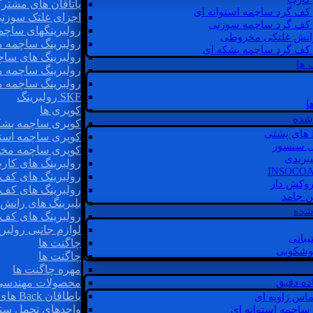
یاتاقان های مشتر
 کف گرد ساچمه استوانه ای
اجزای غلتک سوزن
 کف گرد ساچمه سوزنی
رولبرینگهای ساچ
رانش غلتکی مخروطی
رولبرینگ ساچمه 
 کف گرد ساچمه بشکه ای
رولبرینگ های سا
 ها
رولبرینگ ساچمه 
رولبرینگ ساچمه 
SKF رولبرینگ
ا
کوپری ها
شده
کوپری ساچمه بشک
کوپری ساچمه استو
ل سنسور
کوپری ساچمه مخ
یبریدی
رولبرینگ های کار
رولبرینگ های کف 
روکش دار
رولبرینگ های کف
غن جامد
بلبرینگ های ران
 شده
رولبرینگ های کف
لوازم جانبی رولبری
یبانی
چاگنت ها
گوشکوبی
چاگنت ها
مهره چاگنت ها
اده دقیق
محصولات مهندسی
یاطاقان Back های پشتی
ماس زاویه ای
واحدهای تحمل سن
 ساچمه استوانه ای