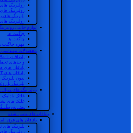
رولبرینگ های
رولبرینگ های
بلبرینگ های 
رولبرینگ های
لوازم جانبی رولبرینگ
چاگنت ها
چاگنت ها
مهره چاگنت ه
محصولات مهندسی 
یاطاقان Back های پشتی
واحدهای تحم
یاتاقان های ه
یاتاقان های INSOCOAT
بدون بلبرینگ 
بلبرینگ با رو
رولبرینگ های دنبال
غلتک بادامک
غلتک های پشت
نیدل بیرینگ 
یاتاقان های نصب شده
یاتاقان های فوق الع
بلبرینگ های ت
رولبرینگ های