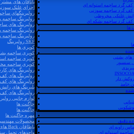
یاتاقان های مشتر
 کف گرد ساچمه استوانه ای
اجزای غلتک سوزن
 کف گرد ساچمه سوزنی
رولبرینگهای ساچ
رانش غلتکی مخروطی
رولبرینگ ساچمه 
 کف گرد ساچمه بشکه ای
رولبرینگ های سا
 ها
رولبرینگ ساچمه 
رولبرینگ ساچمه 
SKF رولبرینگ
ا
کوپری ها
شده
کوپری ساچمه بشک
کوپری ساچمه استو
ل سنسور
کوپری ساچمه مخ
یبریدی
رولبرینگ های کار
رولبرینگ های کف 
روکش دار
رولبرینگ های کف
غن جامد
بلبرینگ های ران
 شده
رولبرینگ های کف
لوازم جانبی رولبری
یبانی
چاگنت ها
گوشکوبی
چاگنت ها
مهره چاگنت ها
اده دقیق
محصولات مهندسی
یاطاقان Back های پشتی
ماس زاویه ای
واحدهای تحمل سن
 ساچمه استوانه ای