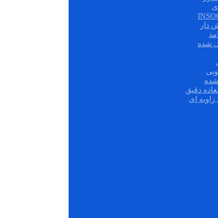
ی
ش دار
مد
ل شده
وبی
شده
عاده دقیق
زاویه ای