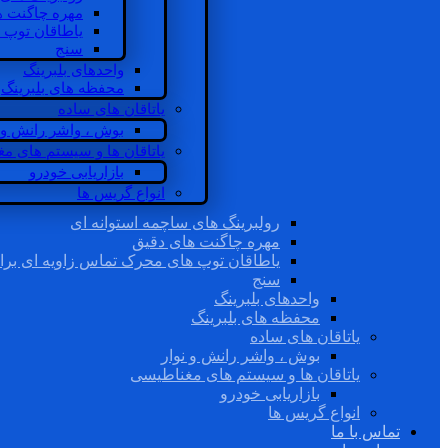
مهره چاگنت ه
یاطاقان توپ 
سنج
واحدهای بلبرینگ
محفظه های بلبرینگ
یاتاقان های ساده
بوش ، واشر رانش و ن
یاتاقان ها و سیستم های م
بازاریابی خودرو
انواع گریس ها
رولبرینگ های ساچمه استوانه ای
مهره چاگنت های دقیق
یاطاقان توپ های محرک تماس زاویه ای برا
سنج
واحدهای بلبرینگ
محفظه های بلبرینگ
یاتاقان های ساده
بوش ، واشر رانش و نوار
یاتاقان ها و سیستم های مغناطیسی
بازاریابی خودرو
انواع گریس ها
تماس با ما