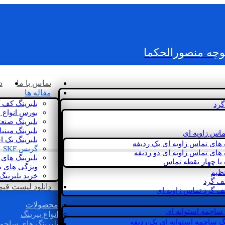
کوچه منصورالحکما
تماس با ما
د
مقاله ها
بلبرینگ کف 
گرد
بورس انواع ب
بلبرینگ صنع
بلبرینگ مینی
ماس زاویه ای
بلبرینگ بک 
 های تماس زاویه ای یک ردیفه
گریس SKF
 های تماس زاویه ای دو ردیفه
بلبرینگ های 
 با چهار نقطه تماس
ویژگی های ب
نظیم
خرید بلبرینگ
کف گرد
دانلود لیست قیمت 
ف گرد تماس زاویه ای
محصولات
 ساچمه استوانه ای
انواع بیرینگ
گ ساچمه استوانه ای یک ردیفه
بلبرینگ های ساچم