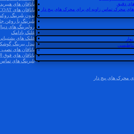
ای دقیق
یاتاقان های هیبرید
های محرک تماس زاویه ای برای محرک های پیچ دار
یاتاقان های INSOCOAT
بدون بلبرینگ روک
بلبرینگ با روغن جا
رولبرینگ های دنبا
غلتک بادامک
غلتک های پشتیبانی
وار
نیدل بیرینگ گوشک
غناطیسی
یاتاقان های نصب 
یاتاقان های فوق ال
بلبرینگ های تماس 
ی محرک های پیچ دار