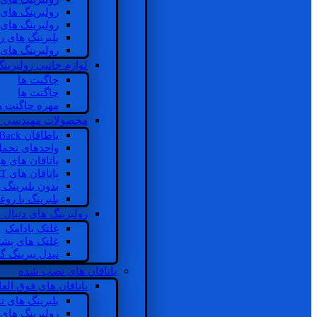
رولبرینگ های
رولبرینگ های
بلبرینگ های 
رولبرینگ های
لوازم جانبی رولبرینگ
چاگنت ها
چاگنت ها
مهره چاگنت ه
محصولات مهندسی 
یاطاقان Back های پشتی
واحدهای تحم
یاتاقان های ه
یاتاقان های INSOCOAT
بدون بلبرینگ 
بلبرینگ با رو
رولبرینگ های دنبال
غلتک بادامک
غلتک های پشت
نیدل بیرینگ 
یاتاقان های نصب شده
یاتاقان های فوق الع
بلبرینگ های ت
رولبرینگ های