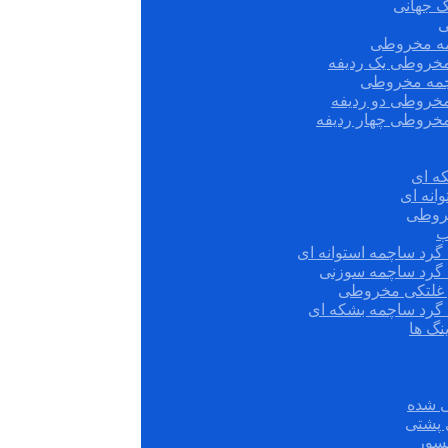
ک جهانی
ی
مه مخروطی
مخروطی یک ردیفه
چمه مخروطی
مخروطی دو ردیفه
مخروطی چهار ردیفه
ه ای
انه ای
روطی
ب
گرد ساچمه استوانه ای
 گرد ساچمه سوزنی
ش غلتکی مخروطی
 گرد ساچمه بشکه ای
نگ ها
 شده
سور