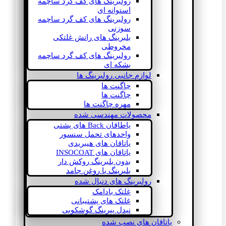
رولبرینگ های کف گرد ساچمه
استوانه ای
رولبرینگ های کف گرد ساچمه
سوزنی
بلبرینگ های رانش غلتکی
مخروطی
رولبرینگ های کف گرد ساچمه
بشکه ای
لوازم جانبی رولبرینگ ها
چاگنت ها
چاگنت ها
مهره چاگنت ها
محصولات مهندسی شده
یاطاقان Back های پشتی
واحدهای تحمل سنسور
یاتاقان های هیبریدی
یاتاقان های INSOCOAT
بدون بلبرینگ روکش دار
بلبرینگ با روغن جامد
رولبرینگ های دنبال شده
غلتک بادامک
غلتک های پشتیبانی
نیدل بیرینگ گوشکوبی
یاتاقان های نصب شده