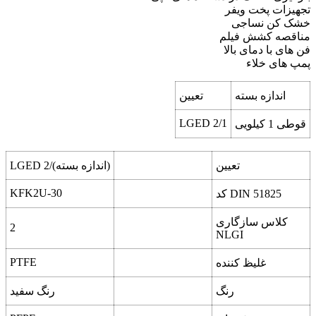
تجهیزات پخت ویفر
خشک کن نساجی
مناقصه کشش فیلم
فن های با دمای بالا
پمپ های خلاء
اندازه بسته
تعیین
LGED 2/1
قوطی 1 کیلویی
تعیین
LGED 2/(اندازه بسته)
KFK2U-30
کد DIN 51825
کلاس سازگاری
2
NLGI
PTFE
غلیظ کننده
رنگ
رنگ سفید