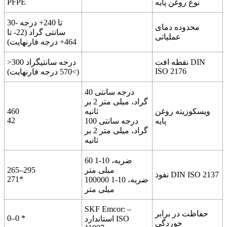
PFPE
نوع روغن پایه
30- تا 240+ درجه
محدوده دمای
سانتی گراد (22- تا
عملیاتی
464+ درجه فارنهایت)
نقطه افت DIN
>300 درجه سانتیگراد
ISO 2176
(>570 درجه فارنهایت)
40 درجه سانتی
گراد، میلی متر 2 بر
ویسکوزیته روغن
ثانیه
460
42
پایه
100 درجه سانتی
گراد، میلی متر 2 بر
ثانیه
60 ضربه، 10-1
میلی متر
265–295
نفوذ DIN ISO 2137
271*
100000 ضربه، 10-1
میلی متر
SKF Emcor: –
حفاظت در برابر
0–0 *
استاندارد ISO
خوردگی