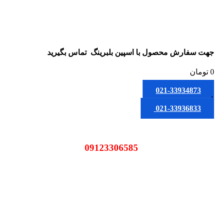
جهت سفارش محصول
با اسپین بلبرینگ
تماس بگیرید
0
تومان
021-33934873
یا
021-33936833
09123306585