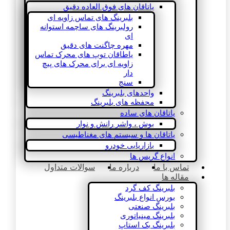
یاتاقان های فوق العاده دقیق
بلبرینگ های تماس زاویه ای
رولبرینگ های ساچمه استوانه
ای
مهره چاگنت های دقیق
یاطاقان توپ های محرک تماس
زاویه ای برای محرک های پیچ
دار
سنج
واحدهای بلبرینگ
محفظه های بلبرینگ
یاتاقان های ساده
بوش ، واشر رانش و نوار
یاتاقان ها و سیستم های مغناطیسی
بازاریابی خودرو
انواع گریس ها
تماس با ما
درباره ما
سوالات متداول
مقاله ها
بلبرینگ کف گرد
بورس انواع بلبرینگ
بلبرینگ صنعتی
بلبرینگ مینیاتوری
بلبرینگ بک استاپ