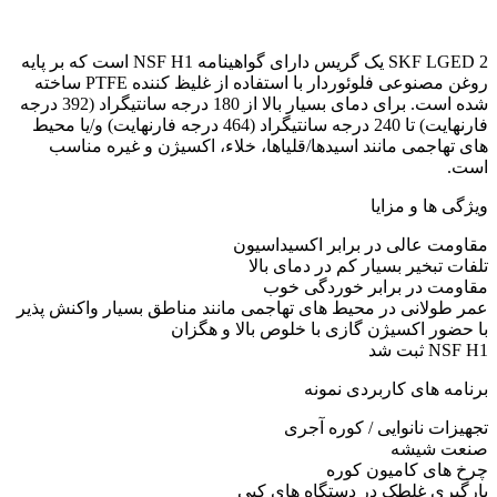
SKF LGED 2 یک گریس دارای گواهینامه NSF H1 است که بر پایه
روغن مصنوعی فلوئوردار با استفاده از غلیظ کننده PTFE ساخته
شده است. برای دمای بسیار بالا از 180 درجه سانتیگراد (392 درجه
فارنهایت) تا 240 درجه سانتیگراد (464 درجه فارنهایت) و/یا محیط
های تهاجمی مانند اسیدها/قلیاها، خلاء، اکسیژن و غیره مناسب
است.
ویژگی ها و مزایا
مقاومت عالی در برابر اکسیداسیون
تلفات تبخیر بسیار کم در دمای بالا
مقاومت در برابر خوردگی خوب
عمر طولانی در محیط های تهاجمی مانند مناطق بسیار واکنش پذیر
با حضور اکسیژن گازی با خلوص بالا و هگزان
NSF H1 ثبت شد
برنامه های کاربردی نمونه
تجهیزات نانوایی / کوره آجری
صنعت شیشه
چرخ های کامیون کوره
بارگیری غلطک در دستگاه های کپی