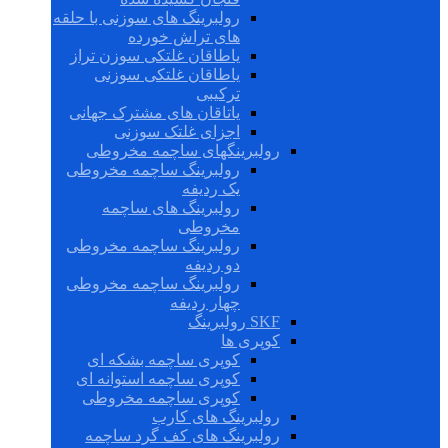
رولبرینگ های سوزنی با حلقه
های تراش خورده
یاطاقان غلتکی سوزن تراز
یاطاقان غلتکی سوزنی
ترکیبی
یاتاقان های مشترک جهانی
اجزای غلتک سوزنی
رولبرینگهای ساچمه مخروطی
رولبرینگ ساچمه مخروطی
یک ردیفه
رولبرینگ های ساچمه
مخروطی
رولبرینگ ساچمه مخروطی
دو ردیفه
رولبرینگ ساچمه مخروطی
چهار ردیفه
SKF رولبرینگ
کوپری ها
کوپری ساچمه بشکه ای
کوپری ساچمه استوانه ای
کوپری ساچمه مخروطی
رولبرینگ های کارب
رولبرینگ های کف گرد ساچمه