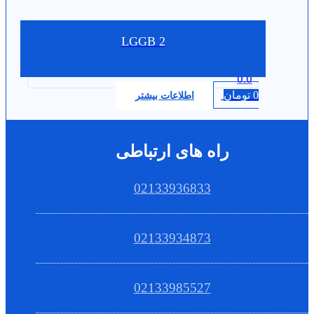
LGGB 2
0.0
0
تومان
اطلاعات بیشتر
راه های ارتباطی
02133936833
02133934873
02133985527