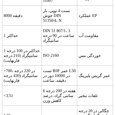
11007
تست 4 توپی، بار
عملکرد EP
جوش DIN
8000 دقیقه
51350/4، N
DIN 51 807/1، 3
مقاومت آب
ساعت در 90 درجه
1 حداکثر
سانتیگراد
1 حداکثر در 100 درجه
ISO 2160
خوردگی مس
سانتیگراد (210 درجه
فارنهایت)
تست R0F عمر L50
>700، در 220 درجه
عمر گریس بلبرینگ
در 10000 دور در
سانتیگراد (430 درجه
دقیقه، ساعت
فارنهایت)
6 هفته در 200 درجه
تلفات تبخیر
سانتی گراد، درصد
<3.5٪
کاهش وزن
چگالی در 20 درجه