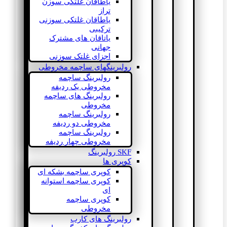
یاطاقان غلتکی سوزن
تراز
یاطاقان غلتکی سوزنی
ترکیبی
یاتاقان های مشترک
جهانی
اجزای غلتک سوزنی
رولبرینگهای ساچمه مخروطی
رولبرینگ ساچمه
مخروطی یک ردیفه
رولبرینگ های ساچمه
مخروطی
رولبرینگ ساچمه
مخروطی دو ردیفه
رولبرینگ ساچمه
مخروطی چهار ردیفه
SKF رولبرینگ
کوپری ها
کوپری ساچمه بشکه ای
کوپری ساچمه استوانه
ای
کوپری ساچمه
مخروطی
رولبرینگ های کارب