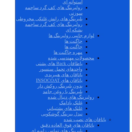
استوانه ای
رولبرینگ های کف گرد ساچمه
سوزنی
بلبرینگ های رانش غلتکی مخروطی
رولبرینگ های کف گرد ساچمه
بشکه ای
لوازم جانبی رولبرینگ ها
چاگنت ها
چاگنت ها
مهره چاگنت ها
محصولات مهندسی شده
یاطاقان Back های پشتی
واحدهای تحمل سنسور
یاتاقان های هیبریدی
یاتاقان های INSOCOAT
بدون بلبرینگ روکش دار
بلبرینگ با روغن جامد
رولبرینگ های دنبال شده
غلتک بادامک
غلتک های پشتیبانی
نیدل بیرینگ گوشکوبی
یاتاقان های نصب شده
یاتاقان های فوق العاده دقیق
بلبرینگ های تماس زاویه ای