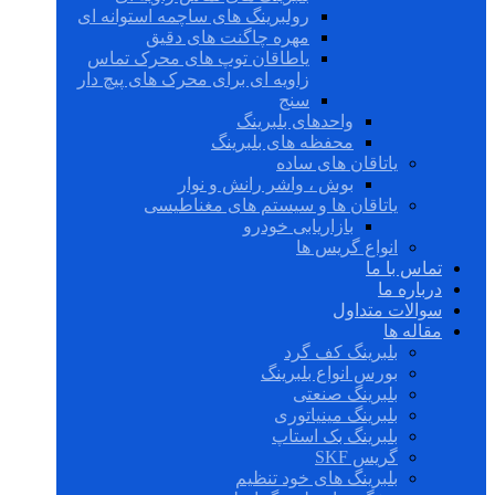
رولبرینگ های ساچمه استوانه ای
مهره چاگنت های دقیق
یاطاقان توپ های محرک تماس
زاویه ای برای محرک های پیچ دار
سنج
واحدهای بلبرینگ
محفظه های بلبرینگ
یاتاقان های ساده
بوش ، واشر رانش و نوار
یاتاقان ها و سیستم های مغناطیسی
بازاریابی خودرو
انواع گریس ها
تماس با ما
درباره ما
سوالات متداول
مقاله ها
بلبرینگ کف گرد
بورس انواع بلبرینگ
بلبرینگ صنعتی
بلبرینگ مینیاتوری
بلبرینگ بک استاپ
گریس SKF
بلبرینگ های خود تنظیم