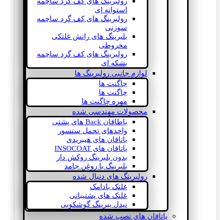
رولبرینگ های کف گرد ساچمه
استوانه ای
رولبرینگ های کف گرد ساچمه
سوزنی
بلبرینگ های رانش غلتکی
مخروطی
رولبرینگ های کف گرد ساچمه
بشکه ای
لوازم جانبی رولبرینگ ها
چاگنت ها
چاگنت ها
مهره چاگنت ها
محصولات مهندسی شده
یاطاقان Back های پشتی
واحدهای تحمل سنسور
یاتاقان های هیبریدی
یاتاقان های INSOCOAT
بدون بلبرینگ روکش دار
بلبرینگ با روغن جامد
رولبرینگ های دنبال شده
غلتک بادامک
غلتک های پشتیبانی
نیدل بیرینگ گوشکوبی
یاتاقان های نصب شده