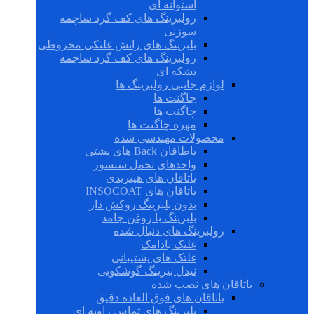
استوانه ای
رولبرینگ های کف گرد ساچمه
سوزنی
بلبرینگ های رانش غلتکی مخروطی
رولبرینگ های کف گرد ساچمه
بشکه ای
لوازم جانبی رولبرینگ ها
چاگنت ها
چاگنت ها
مهره چاگنت ها
محصولات مهندسی شده
یاطاقان Back های پشتی
واحدهای تحمل سنسور
یاتاقان های هیبریدی
یاتاقان های INSOCOAT
بدون بلبرینگ روکش دار
بلبرینگ با روغن جامد
رولبرینگ های دنبال شده
غلتک بادامک
غلتک های پشتیبانی
نیدل بیرینگ گوشکوبی
یاتاقان های نصب شده
یاتاقان های فوق العاده دقیق
بلبرینگ های تماس زاویه ای