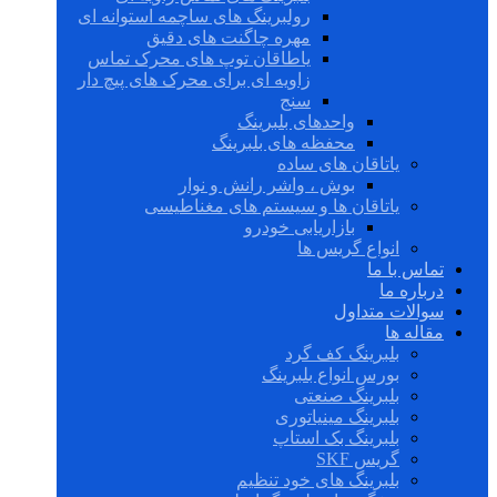
رولبرینگ های ساچمه استوانه ای
مهره چاگنت های دقیق
یاطاقان توپ های محرک تماس
زاویه ای برای محرک های پیچ دار
سنج
واحدهای بلبرینگ
محفظه های بلبرینگ
یاتاقان های ساده
بوش ، واشر رانش و نوار
یاتاقان ها و سیستم های مغناطیسی
بازاریابی خودرو
انواع گریس ها
تماس با ما
درباره ما
سوالات متداول
مقاله ها
بلبرینگ کف گرد
بورس انواع بلبرینگ
بلبرینگ صنعتی
بلبرینگ مینیاتوری
بلبرینگ بک استاپ
گریس SKF
بلبرینگ های خود تنظیم