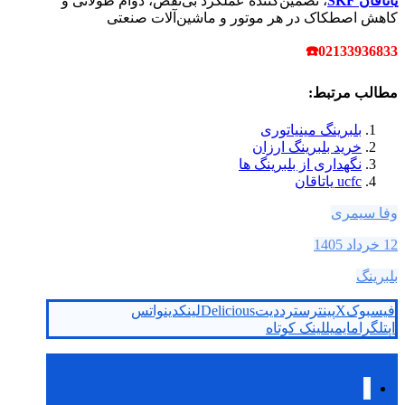
یاتاقان‌ SKF
، تضمین‌کننده عملکرد بی‌نقص، دوام طولانی و
کاهش اصطکاک در هر موتور و ماشین‌آلات صنعتی
☎
02133936833
مطالب مرتبط:
بلبرینگ مینیاتوری
خرید بلبرینگ ارزان
نگهداری از بلبرینگ ها
ucfc یاتاقان
وفا سیمری
12 خرداد 1405
بلبرینگ
فیسبوک
X
پینترست
رددیت
Delicious
لینکدین
واتس
اپ
تلگرام
ایمیل
لینک کوتاه