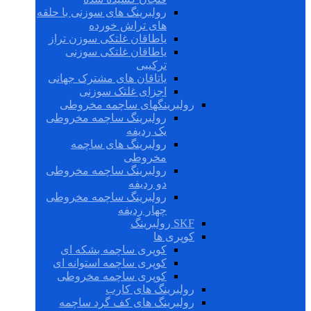
رولبرینگ های سوزنی با حلقه
های تراش خورده
یاطاقان غلتکی سوزن تراز
یاطاقان غلتکی سوزنی
ترکیبی
یاتاقان های مشترک جهانی
اجزای غلتک سوزنی
رولبرینگهای ساچمه مخروطی
رولبرینگ ساچمه مخروطی
یک ردیفه
رولبرینگ های ساچمه
مخروطی
رولبرینگ ساچمه مخروطی
دو ردیفه
رولبرینگ ساچمه مخروطی
چهار ردیفه
SKF رولبرینگ
کوپری ها
کوپری ساچمه بشکه ای
کوپری ساچمه استوانه ای
کوپری ساچمه مخروطی
رولبرینگ های کارب
رولبرینگ های کف گرد ساچمه