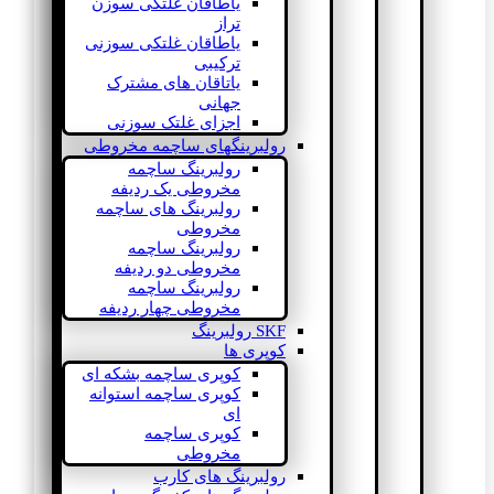
یاطاقان غلتکی سوزن
تراز
یاطاقان غلتکی سوزنی
ترکیبی
یاتاقان های مشترک
جهانی
اجزای غلتک سوزنی
رولبرینگهای ساچمه مخروطی
رولبرینگ ساچمه
مخروطی یک ردیفه
رولبرینگ های ساچمه
مخروطی
رولبرینگ ساچمه
مخروطی دو ردیفه
رولبرینگ ساچمه
مخروطی چهار ردیفه
SKF رولبرینگ
کوپری ها
کوپری ساچمه بشکه ای
کوپری ساچمه استوانه
ای
کوپری ساچمه
مخروطی
رولبرینگ های کارب