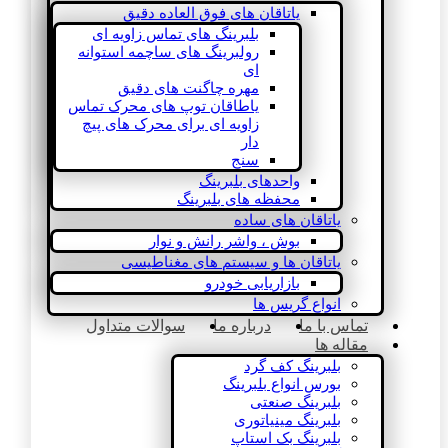
یاتاقان های فوق العاده دقیق
بلبرینگ های تماس زاویه ای
رولبرینگ های ساچمه استوانه
ای
مهره چاگنت های دقیق
یاطاقان توپ های محرک تماس
زاویه ای برای محرک های پیچ
دار
سنج
واحدهای بلبرینگ
محفظه های بلبرینگ
یاتاقان های ساده
بوش ، واشر رانش و نوار
یاتاقان ها و سیستم های مغناطیسی
بازاریابی خودرو
انواع گریس ها
تماس با ما
درباره ما
سوالات متداول
مقاله ها
بلبرینگ کف گرد
بورس انواع بلبرینگ
بلبرینگ صنعتی
بلبرینگ مینیاتوری
بلبرینگ بک استاپ