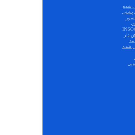
 شده
سور
ی
ش دار
مد
ل شده
وبی