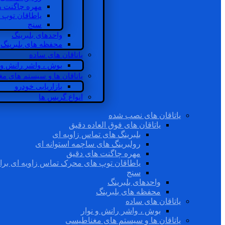
مهره چاگنت ه
یاطاقان توپ 
سنج
واحدهای بلبرینگ
محفظه های بلبرینگ
یاتاقان های ساده
بوش ، واشر رانش و ن
یاتاقان ها و سیستم های م
بازاریابی خودرو
انواع گریس ها
یاتاقان های نصب شده
یاتاقان های فوق العاده دقیق
بلبرینگ های تماس زاویه ای
رولبرینگ های ساچمه استوانه ای
مهره چاگنت های دقیق
یاطاقان توپ های محرک تماس زاویه ای برا
سنج
واحدهای بلبرینگ
محفظه های بلبرینگ
یاتاقان های ساده
بوش ، واشر رانش و نوار
یاتاقان ها و سیستم های مغناطیسی