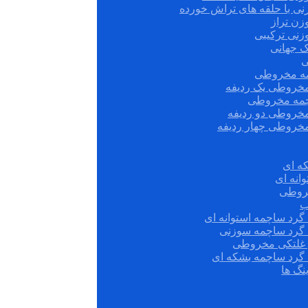
نی با حلقه های تراش خورده
زن تراز
زنی ترکیبی
ک جهانی
ی
مه مخروطی
مخروطی یک ردیفه
چمه مخروطی
مخروطی دو ردیفه
مخروطی چهار ردیفه
ه ای
انه ای
روطی
ب
گرد ساچمه استوانه ای
 گرد ساچمه سوزنی
ش غلتکی مخروطی
 گرد ساچمه بشکه ای
نگ ها