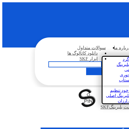
رباره ما
سوالات متداول
دانلود کاتالوگ ها
ابزار SKF
گرد
لبرینگ
تی
اتوری
استاپ
خود تنظیم
لبرینگ اصلی
 ارزان
بلبرینگSKF