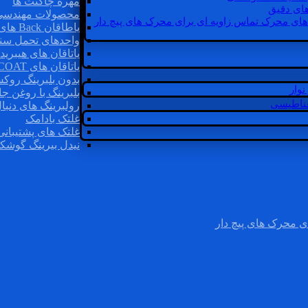
مهره چاگنت ها
ای دقیق
محصولات مهندسی
های محرک تماس زاویه ای برای محرک های پیچ دار
یاطاقان Back های پشتی
واحدهای تحمل سن
یاتاقان های هیبرید
یاتاقان های INSOCOAT
بدون بلبرینگ روک
وار
بلبرینگ با روغن جا
غناطیسی
رولبرینگ های دنبا
غلتک بادامک
غلتک های پشتیبانی
نیدل بیرینگ گوشک
ی محرک های پیچ دار