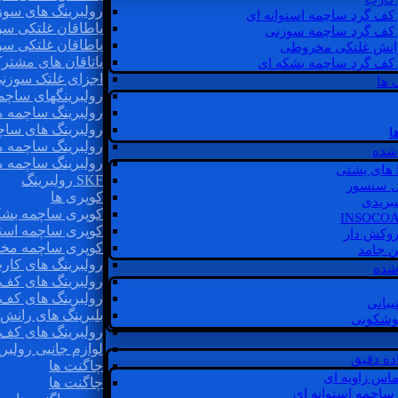
رولبرینگ های سوز
 کف گرد ساچمه استوانه ای
یاطاقان غلتکی سو
 کف گرد ساچمه سوزنی
یاطاقان غلتکی سو
رانش غلتکی مخروطی
یاتاقان های مشتر
 کف گرد ساچمه بشکه ای
اجزای غلتک سوزن
 ها
رولبرینگهای ساچ
رولبرینگ ساچمه 
رولبرینگ های سا
ا
رولبرینگ ساچمه 
شده
رولبرینگ ساچمه 
SKF رولبرینگ
ل سنسور
کوپری ها
یبریدی
کوپری ساچمه بشک
کوپری ساچمه استو
روکش دار
کوپری ساچمه مخ
غن جامد
رولبرینگ های کار
 شده
رولبرینگ های کف 
رولبرینگ های کف
یبانی
بلبرینگ های ران
گوشکوبی
رولبرینگ های کف
لوازم جانبی رولبری
اده دقیق
چاگنت ها
ماس زاویه ای
چاگنت ها
 ساچمه استوانه ای