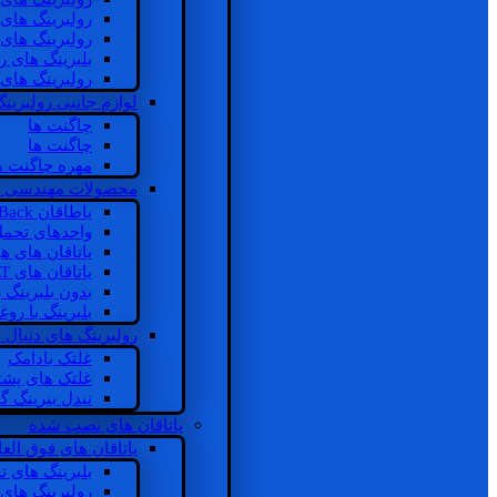
رولبرینگ های
رولبرینگ های
بلبرینگ های 
رولبرینگ های
لوازم جانبی رولبرینگ
چاگنت ها
چاگنت ها
مهره چاگنت ه
محصولات مهندسی 
یاطاقان Back های پشتی
واحدهای تحم
یاتاقان های ه
یاتاقان های INSOCOAT
بدون بلبرینگ 
بلبرینگ با رو
رولبرینگ های دنبال
غلتک بادامک
غلتک های پشت
نیدل بیرینگ 
یاتاقان های نصب شده
یاتاقان های فوق الع
بلبرینگ های ت
رولبرینگ های