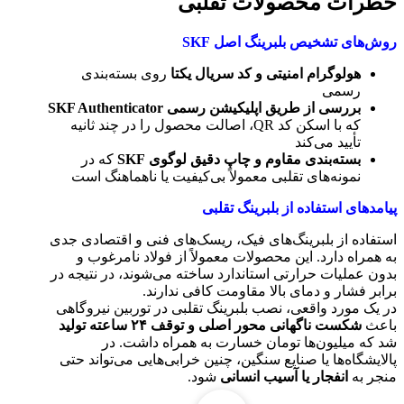
خطرات محصولات تقلبی
روش‌های تشخیص بلبرینگ اصل
SKF
هولوگرام امنیتی و کد سریال یکتا
روی بسته‌بندی
رسمی
بررسی از طریق اپلیکیشن رسمی
SKF Authenticator
که با اسکن کد QR، اصالت محصول را در چند ثانیه
تأیید می‌کند
بسته‌بندی مقاوم و چاپ دقیق لوگوی
SKF
که در
نمونه‌های تقلبی معمولاً بی‌کیفیت یا ناهماهنگ است
پیامدهای استفاده از بلبرینگ تقلبی
استفاده از بلبرینگ‌های فیک، ریسک‌های فنی و اقتصادی جدی
به همراه دارد. این محصولات معمولاً از فولاد نامرغوب و
بدون عملیات حرارتی استاندارد ساخته می‌شوند، در نتیجه در
برابر فشار و دمای بالا مقاومت کافی ندارند.
در یک مورد واقعی، نصب بلبرینگ تقلبی در توربین نیروگاهی
باعث
شکست ناگهانی محور اصلی و توقف
۲۴
ساعته تولید
شد که میلیون‌ها تومان خسارت به همراه داشت. در
پالایشگاه‌ها یا صنایع سنگین، چنین خرابی‌هایی می‌تواند حتی
منجر به
انفجار یا آسیب انسانی
شود.