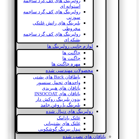
رولبرینگ های کف گرد ساچمه
استوانه ای
رولبرینگ های کف گرد ساچمه
سوزنی
بلبرینگ های رانش غلتکی
مخروطی
رولبرینگ های کف گرد ساچمه
بشکه ای
لوازم جانبی رولبرینگ ها
چاگنت ها
چاگنت ها
مهره چاگنت ها
محصولات مهندسی شده
یاطاقان Back های پشتی
واحدهای تحمل سنسور
یاتاقان های هیبریدی
یاتاقان های INSOCOAT
بدون بلبرینگ روکش دار
بلبرینگ با روغن جامد
رولبرینگ های دنبال شده
غلتک بادامک
غلتک های پشتیبانی
نیدل بیرینگ گوشکوبی
یاتاقان های نصب شده