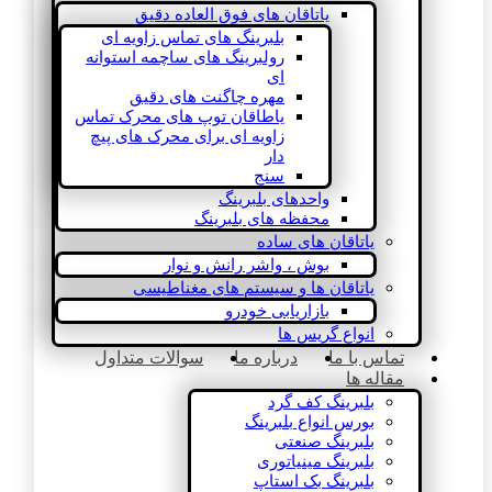
یاتاقان های فوق العاده دقیق
بلبرینگ های تماس زاویه ای
رولبرینگ های ساچمه استوانه
ای
مهره چاگنت های دقیق
یاطاقان توپ های محرک تماس
زاویه ای برای محرک های پیچ
دار
سنج
واحدهای بلبرینگ
محفظه های بلبرینگ
یاتاقان های ساده
بوش ، واشر رانش و نوار
یاتاقان ها و سیستم های مغناطیسی
بازاریابی خودرو
انواع گریس ها
تماس با ما
درباره ما
سوالات متداول
مقاله ها
بلبرینگ کف گرد
بورس انواع بلبرینگ
بلبرینگ صنعتی
بلبرینگ مینیاتوری
بلبرینگ بک استاپ