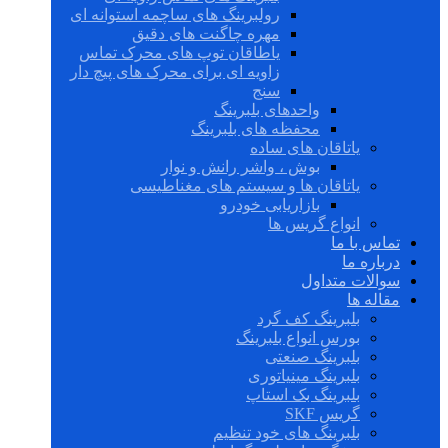
رولبرینگ های ساچمه استوانه ای
مهره چاگنت های دقیق
یاطاقان توپ های محرک تماس
زاویه ای برای محرک های پیچ دار
سنج
واحدهای بلبرینگ
محفظه های بلبرینگ
یاتاقان های ساده
بوش ، واشر رانش و نوار
یاتاقان ها و سیستم های مغناطیسی
بازاریابی خودرو
انواع گریس ها
تماس با ما
درباره ما
سوالات متداول
مقاله ها
بلبرینگ کف گرد
بورس انواع بلبرینگ
بلبرینگ صنعتی
بلبرینگ مینیاتوری
بلبرینگ بک استاپ
گریس SKF
بلبرینگ های خود تنظیم