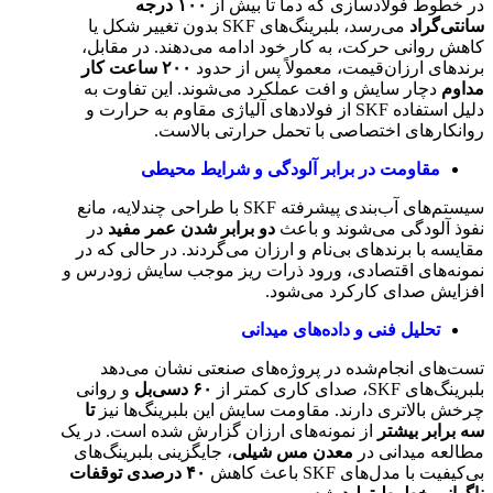
در خطوط فولادسازی که دما تا بیش از
۱۰۰
درجه
سانتی‌گراد
می‌رسد، بلبرینگ‌های SKF بدون تغییر شکل یا
کاهش روانی حرکت، به کار خود ادامه می‌دهند. در مقابل،
برندهای ارزان‌قیمت، معمولاً پس از حدود
۲۰۰
ساعت کار
مداوم
دچار سایش و افت عملکرد می‌شوند. این تفاوت به
دلیل استفاده SKF از فولادهای آلیاژی مقاوم به حرارت و
روانکارهای اختصاصی با تحمل حرارتی بالاست.
مقاومت در برابر آلودگی و شرایط محیطی
سیستم‌های آب‌بندی پیشرفته SKF با طراحی چندلایه، مانع
نفوذ آلودگی می‌شوند و باعث
دو برابر شدن عمر مفید
در
مقایسه با برندهای بی‌نام و ارزان می‌گردند. در حالی که در
نمونه‌های اقتصادی، ورود ذرات ریز موجب سایش زودرس و
افزایش صدای کارکرد می‌شود.
تحلیل فنی و داده‌های میدانی
تست‌های انجام‌شده در پروژه‌های صنعتی نشان می‌دهد
بلبرینگ‌های SKF، صدای کاری کمتر از
۶۰
دسی‌بل
و روانی
چرخش بالاتری دارند. مقاومت سایش این بلبرینگ‌ها نیز
تا
سه برابر بیشتر
از نمونه‌های ارزان گزارش شده است. در یک
مطالعه میدانی در
معدن مس شیلی
، جایگزینی بلبرینگ‌های
بی‌کیفیت با مدل‌های SKF باعث کاهش
۴۰
درصدی توقفات