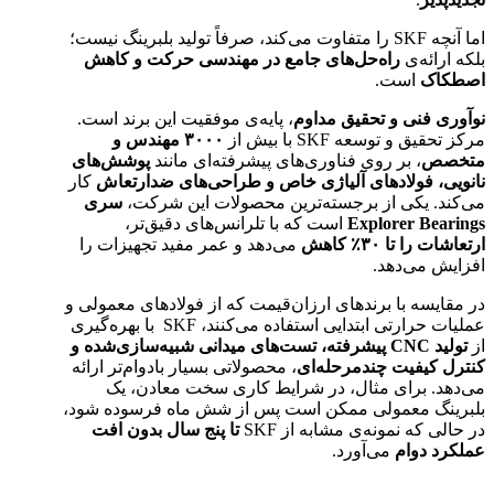
اما آنچه SKF را متفاوت می‌کند، صرفاً تولید بلبرینگ نیست؛
بلکه ارائه‌ی
راه‌حل‌های جامع در مهندسی حرکت و کاهش
اصطکاک
است.
نوآوری فنی و تحقیق مداوم
، پایه‌ی موفقیت این برند است.
مرکز تحقیق و توسعه SKF با بیش از
۳۰۰۰
مهندس و
متخصص
، بر روی فناوری‌های پیشرفته‌ای مانند
پوشش‌های
نانویی، فولادهای آلیاژی خاص و طراحی‌های ضد‌ارتعاش
کار
می‌کند. یکی از برجسته‌ترین محصولات این شرکت،
سری
Explorer Bearings
است که با تلرانس‌های دقیق‌تر،
ارتعاشات را تا
۳۰٪
کاهش
می‌دهد و عمر مفید تجهیزات را
افزایش می‌دهد.
در مقایسه با برندهای ارزان‌قیمت که از فولادهای معمولی و
عملیات حرارتی ابتدایی استفاده می‌کنند، SKF با بهره‌گیری
از
تولید
CNC
پیشرفته، تست‌های میدانی شبیه‌سازی‌شده و
کنترل کیفیت چندمرحله‌ای
، محصولاتی بسیار بادوام‌تر ارائه
می‌دهد. برای مثال، در شرایط کاری سخت معادن، یک
بلبرینگ معمولی ممکن است پس از شش ماه فرسوده شود،
در حالی که نمونه‌ی مشابه از SKF
تا پنج سال بدون افت
عملکرد دوام
می‌آورد.