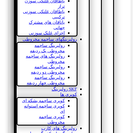
یاطاقان غلتکی سوزن
تراز
یاطاقان غلتکی سوزنی
ترکیبی
یاتاقان های مشترک
جهانی
اجزای غلتک سوزنی
رولبرینگهای ساچمه مخروطی
رولبرینگ ساچمه
مخروطی یک ردیفه
رولبرینگ های ساچمه
مخروطی
رولبرینگ ساچمه
مخروطی دو ردیفه
رولبرینگ ساچمه
مخروطی چهار ردیفه
SKF رولبرینگ
کوپری ها
کوپری ساچمه بشکه ای
کوپری ساچمه استوانه
ای
کوپری ساچمه
مخروطی
رولبرینگ های کارب