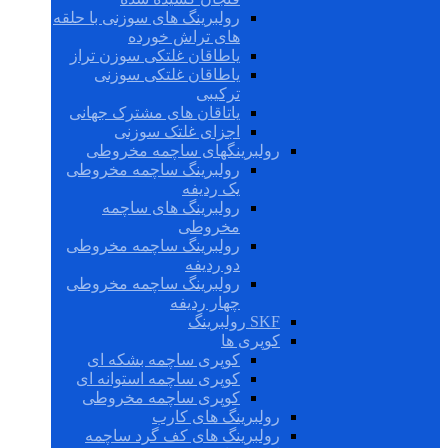
رولبرینگ های سوزنی با حلقه
های تراش خورده
یاطاقان غلتکی سوزن تراز
یاطاقان غلتکی سوزنی
ترکیبی
یاتاقان های مشترک جهانی
اجزای غلتک سوزنی
رولبرینگهای ساچمه مخروطی
رولبرینگ ساچمه مخروطی
یک ردیفه
رولبرینگ های ساچمه
مخروطی
رولبرینگ ساچمه مخروطی
دو ردیفه
رولبرینگ ساچمه مخروطی
چهار ردیفه
SKF رولبرینگ
کوپری ها
کوپری ساچمه بشکه ای
کوپری ساچمه استوانه ای
کوپری ساچمه مخروطی
رولبرینگ های کارب
رولبرینگ های کف گرد ساچمه