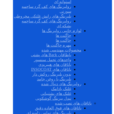
استوانه ای
رولبرینگ های کف گرد ساچمه
سوزنی
بلبرینگ های رانش غلتکی مخروطی
رولبرینگ های کف گرد ساچمه
بشکه ای
لوازم جانبی رولبرینگ ها
چاگنت ها
چاگنت ها
مهره چاگنت ها
محصولات مهندسی شده
یاطاقان Back های پشتی
واحدهای تحمل سنسور
یاتاقان های هیبریدی
یاتاقان های INSOCOAT
بدون بلبرینگ روکش دار
بلبرینگ با روغن جامد
رولبرینگ های دنبال شده
غلتک بادامک
غلتک های پشتیبانی
نیدل بیرینگ گوشکوبی
یاتاقان های نصب شده
یاتاقان های فوق العاده دقیق
بلبرینگ های تماس زاویه ای