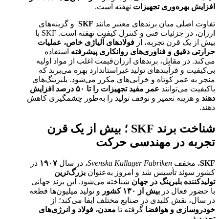
افزایش بهره‌وری تجهیزات
نهفته است.
تفاوت اصلی میان برندهای معتبر مانند
SKF
و گزینه‌های
ارزان، در جزئیات فنی و کنترل کیفیت نهفته است. SKF با
بیش از یک قرن تجربه، از
فولادهای آلیاژی خاص، عملیات
حرارتی دقیق و فناوری‌های روانکاری پیشرفته
استفاده
می‌کند. در مقابل، برندهای ارزان‌قیمت اغلب از مواد اولیه
بی‌کیفیت و فرآیندهای تولید غیراستاندارد بهره می‌برند که
منجر به عمر کوتاه و خرابی‌های مکرر می‌شود. بلبرینگ‌های
باکیفیت می‌توانند
عمر مفید تجهیزات را تا
۵۰
درصد افزایش
دهند
و هزینه تعمیر و توقف تولید را به‌طور چشمگیری کاهش
دهند.
شناخت برند SKF ؛ بیش از یک قرن
تجربه در مهندسی حرکت
SKF
، مخفف
Svenska Kullager Fabriken
، در سال
۱۹۰۷
در
کشور سوئد تأسیس شد و امروز به‌عنوان
بزرگ‌ترین
تولیدکننده بلبرینگ در جهان
شناخته می‌شود. این برند جهانی
با حضور فعال در
بیش از
۱۳۰
کشور
و تولید میلیون‌ها قطعه
در سال، نقش کلیدی در صنایع مختلف ایفا می‌کند؛ از
خودروسازی و هوافضا
گرفته تا
معدن، فولاد و انرژی‌های
تجدیدپذیر
.