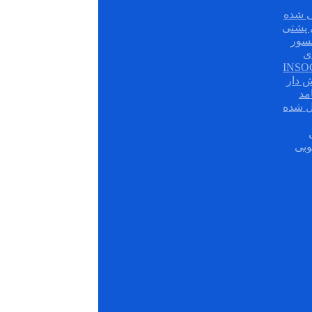
 شده
سور
ی
ش دار
مد
ل شده
وبی