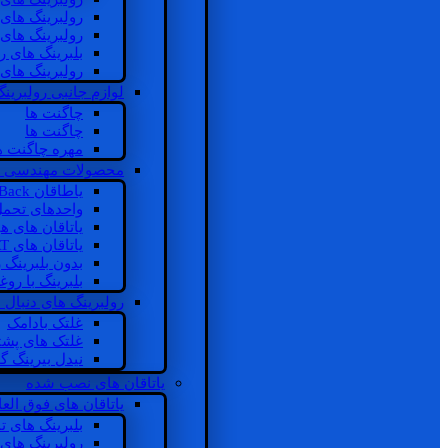
رولبرینگ های
رولبرینگ های
بلبرینگ های 
رولبرینگ های
لوازم جانبی رولبرینگ
چاگنت ها
چاگنت ها
مهره چاگنت ه
محصولات مهندسی 
یاطاقان Back های پشتی
واحدهای تحم
یاتاقان های ه
یاتاقان های INSOCOAT
بدون بلبرینگ 
بلبرینگ با رو
رولبرینگ های دنبال
غلتک بادامک
غلتک های پشت
نیدل بیرینگ 
یاتاقان های نصب شده
یاتاقان های فوق الع
بلبرینگ های ت
رولبرینگ های