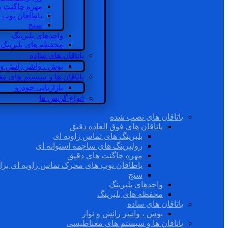
مهره چاگنت ه
یاطاقان توپ 
سنج
واحدهای بلبرینگ
محفظه های بلبرینگ
یاتاقان های ساده
بوش ، واشر رانش و ن
یاتاقان ها و سیستم های م
بازاریابی خودرو
انواع گریس ها
یاتاقان های نصب شده
یاتاقان های فوق العاده دقیق
بلبرینگ های تماس زاویه ای
رولبرینگ های ساچمه استوانه ای
مهره چاگنت های دقیق
یاطاقان توپ های محرک تماس زاویه ای برا
سنج
واحدهای بلبرینگ
محفظه های بلبرینگ
یاتاقان های ساده
بوش ، واشر رانش و نوار
یاتاقان ها و سیستم های مغناطیسی