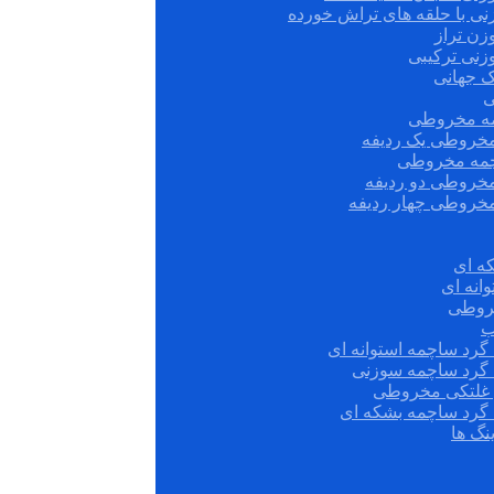
نی با حلقه های تراش خورده
زن تراز
زنی ترکیبی
ک جهانی
ی
مه مخروطی
مخروطی یک ردیفه
چمه مخروطی
مخروطی دو ردیفه
مخروطی چهار ردیفه
ه ای
انه ای
روطی
ب
گرد ساچمه استوانه ای
 گرد ساچمه سوزنی
ش غلتکی مخروطی
 گرد ساچمه بشکه ای
نگ ها