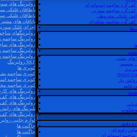
رولبرینگ های سوز
 کف گرد ساچمه استوانه ای
یاطاقان غلتکی سو
 کف گرد ساچمه سوزنی
یاطاقان غلتکی سو
رانش غلتکی مخروطی
یاتاقان های مشتر
 کف گرد ساچمه بشکه ای
اجزای غلتک سوزن
 ها
رولبرینگهای ساچ
رولبرینگ ساچمه 
رولبرینگ های سا
ا
رولبرینگ ساچمه 
شده
رولبرینگ ساچمه 
SKF رولبرینگ
ل سنسور
کوپری ها
یبریدی
کوپری ساچمه بشک
کوپری ساچمه استو
روکش دار
کوپری ساچمه مخ
غن جامد
رولبرینگ های کار
 شده
رولبرینگ های کف 
رولبرینگ های کف
یبانی
بلبرینگ های ران
گوشکوبی
رولبرینگ های کف
لوازم جانبی رولبری
اده دقیق
چاگنت ها
ماس زاویه ای
چاگنت ها
 ساچمه استوانه ای