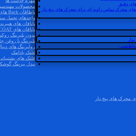
مهره چاگنت ها
ای دقیق
محصولات مهندسی
های محرک تماس زاویه ای برای محرک های پیچ دار
یاطاقان Back های پشتی
واحدهای تحمل سن
یاتاقان های هیبرید
یاتاقان های INSOCOAT
بدون بلبرینگ روک
وار
بلبرینگ با روغن جا
غناطیسی
رولبرینگ های دنبا
غلتک بادامک
غلتک های پشتیبانی
نیدل بیرینگ گوشک
ی محرک های پیچ دار