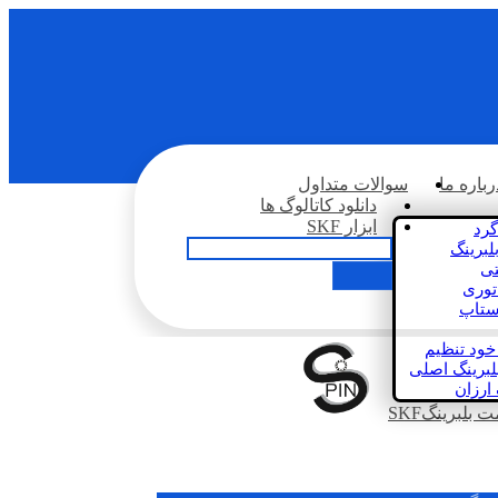
رباره ما
سوالات متداول
دانلود کاتالوگ ها
ابزار SKF
گرد
لبرینگ
تی
اتوری
استاپ
خود تنظیم
لبرینگ اصلی
 ارزان
بلبرینگSKF