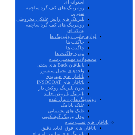
استوانه ای
رولبرینگ های کف گرد ساچمه
سوزنی
بلبرینگ های رانش غلتکی مخروطی
رولبرینگ های کف گرد ساچمه
بشکه ای
لوازم جانبی رولبرینگ ها
چاگنت ها
چاگنت ها
مهره چاگنت ها
محصولات مهندسی شده
یاطاقان Back های پشتی
واحدهای تحمل سنسور
یاتاقان های هیبریدی
یاتاقان های INSOCOAT
بدون بلبرینگ روکش دار
بلبرینگ با روغن جامد
رولبرینگ های دنبال شده
غلتک بادامک
غلتک های پشتیبانی
نیدل بیرینگ گوشکوبی
یاتاقان های نصب شده
یاتاقان های فوق العاده دقیق
بلبرینگ های تماس زاویه ای