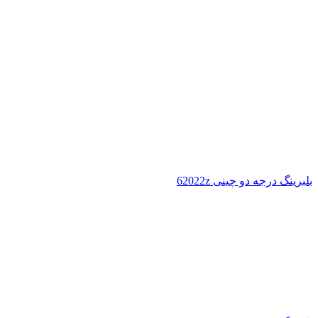
بلبرینگ درجه دو چینی 62022z