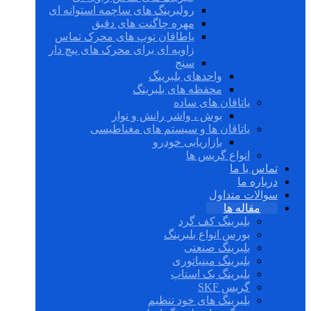
رولبرینگ های ساچمه استوانه ای
مهره چاگنت های دقیق
یاطاقان توپ های محرک تماس
زاویه ای برای محرک های پیچ دار
سنج
واحدهای بلبرینگ
محفظه های بلبرینگ
یاتاقان های ساده
بوش ، واشر رانش و نوار
یاتاقان ها و سیستم های مغناطیسی
بازاریابی خودرو
انواع گریس ها
تماس با ما
درباره ما
سوالات متداول
مقاله ها
بلبرینگ کف گرد
بورس انواع بلبرینگ
بلبرینگ صنعتی
بلبرینگ مینیاتوری
بلبرینگ بک استاپ
گریس SKF
بلبرینگ های خود تنظیم