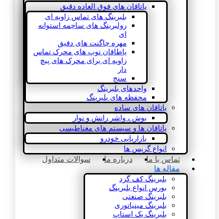
یاتاقان های فوق العاده دقیق
بلبرینگ های تماس زاویه ای
رولبرینگ های ساچمه استوانه
ای
مهره چاگنت های دقیق
یاطاقان توپ های محرک تماس
زاویه ای برای محرک های پیچ
دار
سنج
واحدهای بلبرینگ
محفظه های بلبرینگ
یاتاقان های ساده
بوش ، واشر رانش و نوار
یاتاقان ها و سیستم های مغناطیسی
بازاریابی خودرو
انواع گریس ها
تماس با ما
درباره ما
سوالات متداول
مقاله ها
بلبرینگ کف گرد
بورس انواع بلبرینگ
بلبرینگ صنعتی
بلبرینگ مینیاتوری
بلبرینگ بک استاپ