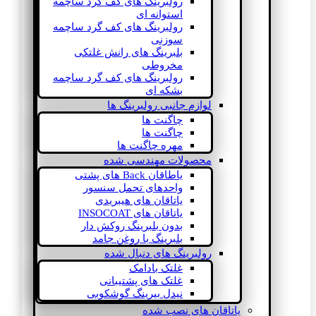
رولبرینگ های کف گرد ساچمه
استوانه ای
رولبرینگ های کف گرد ساچمه
سوزنی
بلبرینگ های رانش غلتکی
مخروطی
رولبرینگ های کف گرد ساچمه
بشکه ای
لوازم جانبی رولبرینگ ها
چاگنت ها
چاگنت ها
مهره چاگنت ها
محصولات مهندسی شده
یاطاقان Back های پشتی
واحدهای تحمل سنسور
یاتاقان های هیبریدی
یاتاقان های INSOCOAT
بدون بلبرینگ روکش دار
بلبرینگ با روغن جامد
رولبرینگ های دنبال شده
غلتک بادامک
غلتک های پشتیبانی
نیدل بیرینگ گوشکوبی
یاتاقان های نصب شده