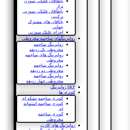
یاطاقان غلتکی سوزن
تراز
یاطاقان غلتکی سوزنی
ترکیبی
یاتاقان های مشترک
جهانی
اجزای غلتک سوزنی
رولبرینگهای ساچمه مخروطی
رولبرینگ ساچمه
مخروطی یک ردیفه
رولبرینگ های ساچمه
مخروطی
رولبرینگ ساچمه
مخروطی دو ردیفه
رولبرینگ ساچمه
مخروطی چهار ردیفه
SKF رولبرینگ
کوپری ها
کوپری ساچمه بشکه ای
کوپری ساچمه استوانه
ای
کوپری ساچمه
مخروطی
رولبرینگ های کارب