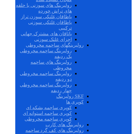
رولبرینگ های سوزنی با حلقه
های تراش خورده
یاطاقان غلتکی سوزن تراز
یاطاقان غلتکی سوزنی
ترکیبی
یاتاقان های مشترک جهانی
اجزای غلتک سوزنی
رولبرینگهای ساچمه مخروطی
رولبرینگ ساچمه مخروطی
یک ردیفه
رولبرینگ های ساچمه
مخروطی
رولبرینگ ساچمه مخروطی
دو ردیفه
رولبرینگ ساچمه مخروطی
چهار ردیفه
SKF رولبرینگ
کوپری ها
کوپری ساچمه بشکه ای
کوپری ساچمه استوانه ای
کوپری ساچمه مخروطی
رولبرینگ های کارب
رولبرینگ های کف گرد ساچمه