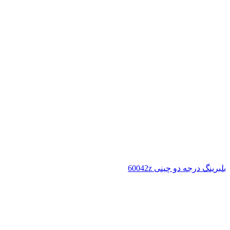
بلبرینگ درجه دو چینی 60042z