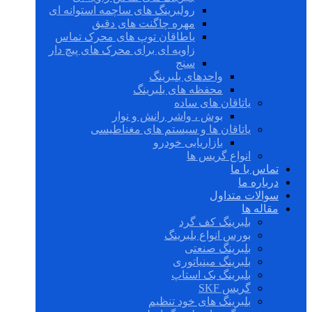
رولبرینگ های ساچمه استوانه ای
مهره چاگنت های دقیق
یاطاقان توپ های محرک تماس
زاویه ای برای محرک های پیچ دار
سنج
واحدهای بلبرینگ
محفظه های بلبرینگ
یاتاقان های ساده
بوش ، واشر رانش و نوار
یاتاقان ها و سیستم های مغناطیسی
بازاریابی خودرو
انواع گریس ها
تماس با ما
درباره ما
سوالات متداول
مقاله ها
بلبرینگ کف گرد
بورس انواع بلبرینگ
بلبرینگ صنعتی
بلبرینگ مینیاتوری
بلبرینگ بک استاپ
گریس SKF
بلبرینگ های خود تنظیم