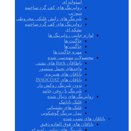
استوانه ای
رولبرینگ های کف گرد ساچمه
سوزنی
بلبرینگ های رانش غلتکی مخروطی
رولبرینگ های کف گرد ساچمه
بشکه ای
لوازم جانبی رولبرینگ ها
چاگنت ها
چاگنت ها
مهره چاگنت ها
محصولات مهندسی شده
یاطاقان Back های پشتی
واحدهای تحمل سنسور
یاتاقان های هیبریدی
یاتاقان های INSOCOAT
بدون بلبرینگ روکش دار
بلبرینگ با روغن جامد
رولبرینگ های دنبال شده
غلتک بادامک
غلتک های پشتیبانی
نیدل بیرینگ گوشکوبی
یاتاقان های نصب شده
یاتاقان های فوق العاده دقیق
بلبرینگ های تماس زاویه ای