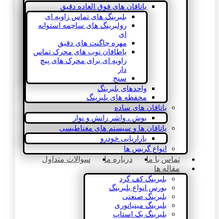
یاتاقان های فوق العاده دقیق
بلبرینگ های تماس زاویه ای
رولبرینگ های ساچمه استوانه
ای
مهره چاگنت های دقیق
یاطاقان توپ های محرک تماس
زاویه ای برای محرک های پیچ
دار
سنج
واحدهای بلبرینگ
محفظه های بلبرینگ
یاتاقان های ساده
بوش ، واشر رانش و نوار
یاتاقان ها و سیستم های مغناطیسی
بازاریابی خودرو
انواع گریس ها
تماس با ما
درباره ما
سوالات متداول
مقاله ها
بلبرینگ کف گرد
بورس انواع بلبرینگ
بلبرینگ صنعتی
بلبرینگ مینیاتوری
بلبرینگ بک استاپ