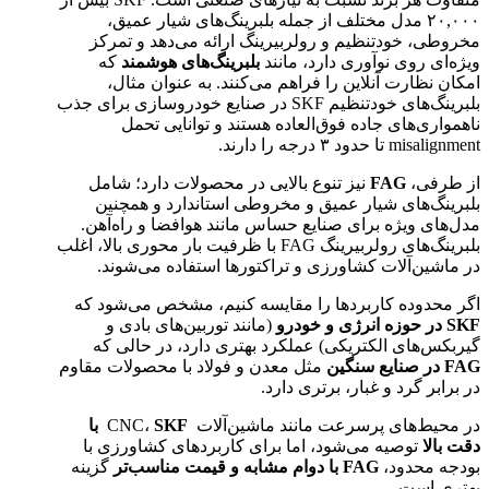
۲۰,۰۰۰ مدل مختلف از جمله بلبرینگ‌های شیار عمیق،
مخروطی، خودتنظیم و رولربیرینگ ارائه می‌دهد و تمرکز
ویژه‌ای روی نوآوری دارد، مانند
بلبرینگ‌های هوشمند
که
امکان نظارت آنلاین را فراهم می‌کنند. به عنوان مثال،
بلبرینگ‌های خودتنظیم SKF در صنایع خودروسازی برای جذب
ناهمواری‌های جاده فوق‌العاده هستند و توانایی تحمل
misalignment تا حدود ۳ درجه را دارند.
از طرفی،
FAG
نیز تنوع بالایی در محصولات دارد؛ شامل
بلبرینگ‌های شیار عمیق و مخروطی استاندارد و همچنین
مدل‌های ویژه برای صنایع حساس مانند هوافضا و راه‌آهن.
بلبرینگ‌های رولربیرینگ FAG با ظرفیت بار محوری بالا، اغلب
در ماشین‌آلات کشاورزی و تراکتورها استفاده می‌شوند.
اگر محدوده کاربردها را مقایسه کنیم، مشخص می‌شود که
SKF
در حوزه انرژی و خودرو
(مانند توربین‌های بادی و
گیربکس‌های الکتریکی) عملکرد بهتری دارد، در حالی که
FAG
در صنایع سنگین
مثل معدن و فولاد با محصولات مقاوم
در برابر گرد و غبار، برتری دارد.
در محیط‌های پرسرعت مانند ماشین‌آلات CNC،
SKF
با
دقت بالا
توصیه می‌شود، اما برای کاربردهای کشاورزی با
بودجه محدود،
FAG
با دوام مشابه و قیمت مناسب‌تر
گزینه
بهتری است.