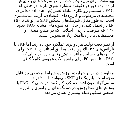
بهینه‌شده برای توزیع یکنواخت بار، در سرعت‌های بالا (بیش
از ۱۰,۰۰۰ دور در دقیقه) عملکرد بهتری دارند، در حالی که
FAG با سیستم روانکاری مادام‌العمر (sealed bearings) برای
محیط‌های مرطوب و کاربردهای اقتصادی، گزینه مناسب‌تری
است. به طور مثال، بلبرینگ‌های سنگین SKF می‌توانند تا ۱۵۰
kN بار تحمل کنند، در حالی که نمونه‌های مشابه FAG حدود
۱۳۰ kN ظرفیت دارند – اختلافی که در صنایع معدنی و
محیط‌هایی با بار دینامیک زیاد محسوس است.
از نظر دقت تولید، هر دو برند عملکرد خوبی دارند، اما SKF با
تلرانس‌های
P2
بالاترین دقت مطابق استاندارد ABEC برای
کاربردهای حساس مانند رباتیک برتری دارد، در حالی که
FAG با تلرانس
P0
برای ماشین‌آلات عمومی کاملاً کافی
است.
مقاومت در برابر حرارت، لرزش و شرایط محیطی نیز قابل
توجه است: بلبرینگ‌های SKF می‌توانند تا ۲۰۰ درجه
سانتی‌گراد بدون افت عملکرد کار کنند، در حالی که FAG با
پوشش‌های ضدلرزش، در دستگاه‌های ویبراتوری و شرایط
صنعتی سنگین دوام بیشتری نشان می‌دهد.