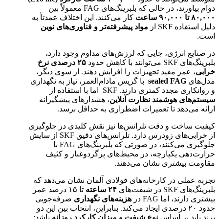
دوام بیاورند، در حالی که بلبرینگ‌های FAG معمولاً بین
۸۰,۰۰۰
تا
۹۰,۰۰۰
ساعت
کار می‌کنند. این اختلاف عمدتاً به
دلیل استفاده SKF از
مواد پیشرفته‌تر و فناوری‌های نوین
است.
در صنایع انرژی، جایی که لرزش‌های مداوم وجود دارد،
بلبرینگ‌های SKF می‌توانند با کاهش حدود
۲۵
درصدی نرخ
خرابی
، عمر مفید تجهیزات را افزایش دهند. از سوی دیگر،
مدل‌های
sealed FAG
با گریس مادام‌العمر، نیاز به نگهداری
و روانکاری مجدد کمتری دارند. SKF اما با استفاده از
سیستم‌های هوشمند نظارت آنلاین
، هشدارهای پیشگیرانه
ارائه می‌دهد تا تعمیرات اضطراری به حداقل برسد.
کیفیت ساخت و دقت تلرانس‌ها نیز نقش کلیدی در جلوگیری
از خرابی‌های زودرس دارد. تلرانس‌های دقیق SKF از سایش
جلوگیری می‌کنند، در صورتی که بلبرینگ‌های FAG با
حرارت‌دهی یکپارچه، در محیط‌های پرگردوغبار و کثیف
مقاومت بیشتری نشان می‌دهند.
تجربه عملی در کارخانه‌های فولادی آلمان نشان می‌دهد که
بلبرینگ‌های SKF در شیفت‌های
۲۴
ساعته
تا ۱۵ درصد عمر
بیشتری دارند، اما FAG در
هزینه‌های نگهداری
صرفه‌جویی
حدود ۲۰ درصدی ایجاد می‌کند. بنابراین، انتخاب بین این دو
برند باید بر اساس
نوع شیفت و میزان کارکرد روزانه
باشد: