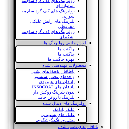
رولبرینگ های کف گرد ساچمه
استوانه ای
رولبرینگ های کف گرد ساچمه
سوزنی
بلبرینگ های رانش غلتکی
مخروطی
رولبرینگ های کف گرد ساچمه
بشکه ای
لوازم جانبی رولبرینگ ها
چاگنت ها
چاگنت ها
مهره چاگنت ها
محصولات مهندسی شده
یاطاقان Back های پشتی
واحدهای تحمل سنسور
یاتاقان های هیبریدی
یاتاقان های INSOCOAT
بدون بلبرینگ روکش دار
بلبرینگ با روغن جامد
رولبرینگ های دنبال شده
غلتک بادامک
غلتک های پشتیبانی
نیدل بیرینگ گوشکوبی
یاتاقان های نصب شده