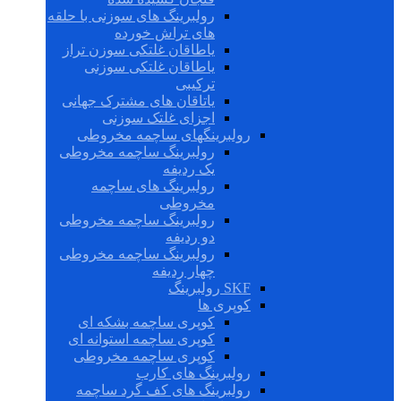
رولبرینگ های سوزنی با حلقه
های تراش خورده
یاطاقان غلتکی سوزن تراز
یاطاقان غلتکی سوزنی
ترکیبی
یاتاقان های مشترک جهانی
اجزای غلتک سوزنی
رولبرینگهای ساچمه مخروطی
رولبرینگ ساچمه مخروطی
یک ردیفه
رولبرینگ های ساچمه
مخروطی
رولبرینگ ساچمه مخروطی
دو ردیفه
رولبرینگ ساچمه مخروطی
چهار ردیفه
SKF رولبرینگ
کوپری ها
کوپری ساچمه بشکه ای
کوپری ساچمه استوانه ای
کوپری ساچمه مخروطی
رولبرینگ های کارب
رولبرینگ های کف گرد ساچمه