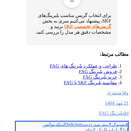
برای انتخاب گریس مناسب بلبرینگ‌های
SKF، پیشنهاد می‌کنیم سری به بخش
گریس‌های تخصصی SKF
بزنید و
مشخصات دقیق هر مدل را بررسی کنید.
مطالب مرتبط:
طراحی و عملکرد بلبرینگ های FAG
فروش بلبرینگ FAG
خرید بلبرینگ FAG
مقایسه بلبرینگ SKF با FAG
وفا سیمری
21 مهر 1404
skf
بلبرینگ FAG
فیسبوک
X
پینترست
رددیت
Delicious
لینکدین
واتس
اپ
تلگرام
ایمیل
لینک کوتاه