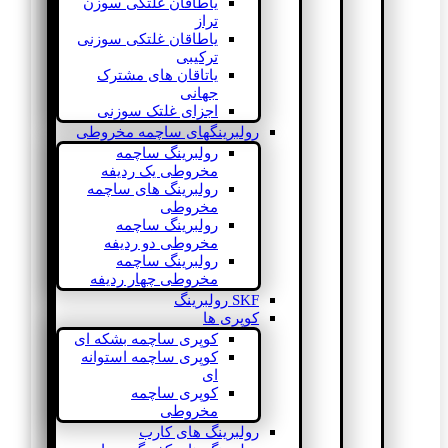
یاطاقان غلتکی سوزن
تراز
یاطاقان غلتکی سوزنی
ترکیبی
یاتاقان های مشترک
جهانی
اجزای غلتک سوزنی
رولبرینگهای ساچمه مخروطی
رولبرینگ ساچمه
مخروطی یک ردیفه
رولبرینگ های ساچمه
مخروطی
رولبرینگ ساچمه
مخروطی دو ردیفه
رولبرینگ ساچمه
مخروطی چهار ردیفه
SKF رولبرینگ
کوپری ها
کوپری ساچمه بشکه ای
کوپری ساچمه استوانه
ای
کوپری ساچمه
مخروطی
رولبرینگ های کارب