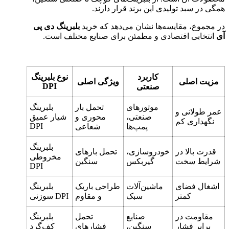
همگی در سبد تولیدی این برند قرار دارند.
در مجموع، مقایسه‌ها نشان می‌دهد که خرید
بلبرینگ دی پی
آی
انتخابی اقتصادی و مطمئن برای صنایع مختلف است.
کاربرد
نوع بلبرینگ
مزیت اصلی
ویژگی اصلی
DPI
صنعتی
موتورهای
تحمل بار
بلبرینگ
عمر طولانی و
صنعتی،
محوری و
شیار عمیق
نگهداری کم
DPI
پمپ‌ها
شعاعی
بلبرینگ
قدرت بالا در
خودروسازی،
تحمل بارهای
مخروطی
شرایط سخت
گیربکس
سنگین
DPI
اشغال فضای
ماشین‌آلات
طراحی باریک
بلبرینگ
کمتر
سبک
و مقاوم
سوزنی DPI
مقاومت در
صنایع
تحمل
بلبرینگ
برابر فشار
سنگین،
فشارهای
کف‌گرد