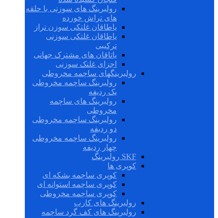
رولبرینگ های سوزنی با حلقه
های تراش خورده
یاطاقان غلتکی سوزن تراز
یاطاقان غلتکی سوزنی
ترکیبی
یاتاقان های مشترک جهانی
اجزای غلتک سوزنی
رولبرینگهای ساچمه مخروطی
رولبرینگ ساچمه مخروطی
یک ردیفه
رولبرینگ های ساچمه
مخروطی
رولبرینگ ساچمه مخروطی
دو ردیفه
رولبرینگ ساچمه مخروطی
چهار ردیفه
SKF رولبرینگ
کوپری ها
کوپری ساچمه بشکه ای
کوپری ساچمه استوانه ای
کوپری ساچمه مخروطی
رولبرینگ های کارب
رولبرینگ های کف گرد ساچمه