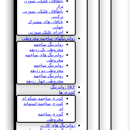
یاطاقان غلتکی سوزن
تراز
یاطاقان غلتکی سوزنی
ترکیبی
یاتاقان های مشترک
جهانی
اجزای غلتک سوزنی
رولبرینگهای ساچمه مخروطی
رولبرینگ ساچمه
مخروطی یک ردیفه
رولبرینگ های ساچمه
مخروطی
رولبرینگ ساچمه
مخروطی دو ردیفه
رولبرینگ ساچمه
مخروطی چهار ردیفه
SKF رولبرینگ
کوپری ها
کوپری ساچمه بشکه ای
کوپری ساچمه استوانه
ای
کوپری ساچمه
مخروطی
رولبرینگ های کارب