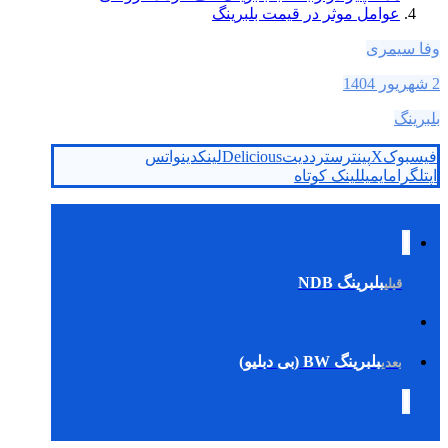
عوامل موثر در قیمت بلبرینگ
وفا سیمری
2 شهریور 1404
بلبرینگ
فیسبوک
X
پینترست
رددیت
Delicious
لینکدین
واتس
اپ
تلگرام
ایمیل
لینک کوتاه
بلبرینگ NDB
قبلی
بلبرینگ BW (بی دبلیو)
بعدی