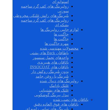
استوانه ای
رولبرینگ های کف گرد ساچمه
سوزنی
بلبرینگ های رانش غلتکی مخروطی
رولبرینگ های کف گرد ساچمه
بشکه ای
لوازم جانبی رولبرینگ ها
چاگنت ها
چاگنت ها
مهره چاگنت ها
محصولات مهندسی شده
یاطاقان Back های پشتی
واحدهای تحمل سنسور
یاتاقان های هیبریدی
یاتاقان های INSOCOAT
بدون بلبرینگ روکش دار
بلبرینگ با روغن جامد
رولبرینگ های دنبال شده
غلتک بادامک
غلتک های پشتیبانی
نیدل بیرینگ گوشکوبی
یاتاقان های نصب شده
یاتاقان های فوق العاده دقیق
بلبرینگ های تماس زاویه ای