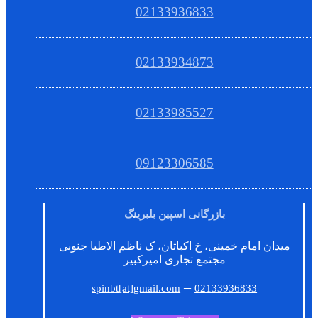
02133936833
02133934873
02133985527
09123306585
بازرگانی اسپین بلبرینگ
میدان امام خمینی، خ اکباتان، ک ناظم الاطبا جنوبی
مجتمع تجاری امیرکبیر
–
spinbt[at]gmail.com
02133936833