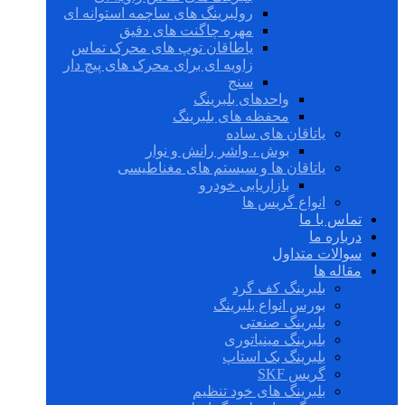
رولبرینگ های ساچمه استوانه ای
مهره چاگنت های دقیق
یاطاقان توپ های محرک تماس
زاویه ای برای محرک های پیچ دار
سنج
واحدهای بلبرینگ
محفظه های بلبرینگ
یاتاقان های ساده
بوش ، واشر رانش و نوار
یاتاقان ها و سیستم های مغناطیسی
بازاریابی خودرو
انواع گریس ها
تماس با ما
درباره ما
سوالات متداول
مقاله ها
بلبرینگ کف گرد
بورس انواع بلبرینگ
بلبرینگ صنعتی
بلبرینگ مینیاتوری
بلبرینگ بک استاپ
گریس SKF
بلبرینگ های خود تنظیم