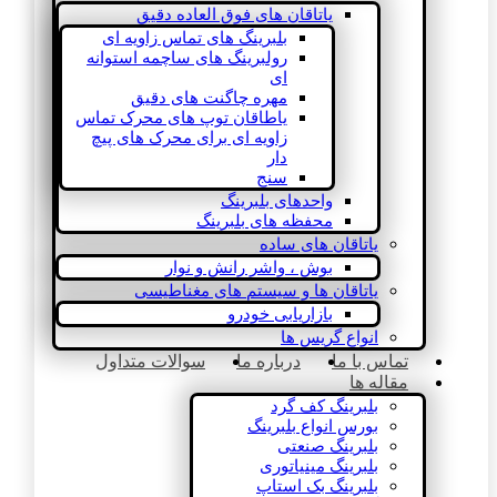
یاتاقان های فوق العاده دقیق
بلبرینگ های تماس زاویه ای
رولبرینگ های ساچمه استوانه
ای
مهره چاگنت های دقیق
یاطاقان توپ های محرک تماس
زاویه ای برای محرک های پیچ
دار
سنج
واحدهای بلبرینگ
محفظه های بلبرینگ
یاتاقان های ساده
بوش ، واشر رانش و نوار
یاتاقان ها و سیستم های مغناطیسی
بازاریابی خودرو
انواع گریس ها
تماس با ما
درباره ما
سوالات متداول
مقاله ها
بلبرینگ کف گرد
بورس انواع بلبرینگ
بلبرینگ صنعتی
بلبرینگ مینیاتوری
بلبرینگ بک استاپ