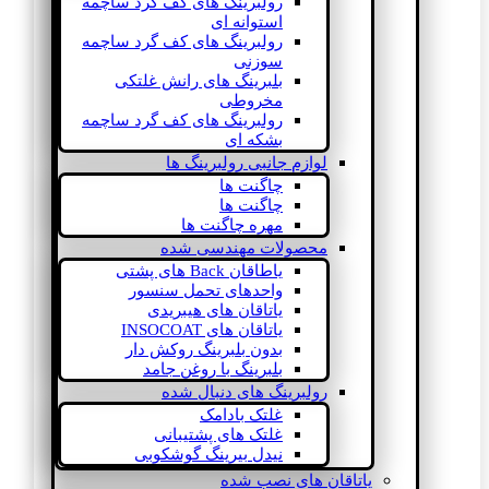
رولبرینگ های کف گرد ساچمه
استوانه ای
رولبرینگ های کف گرد ساچمه
سوزنی
بلبرینگ های رانش غلتکی
مخروطی
رولبرینگ های کف گرد ساچمه
بشکه ای
لوازم جانبی رولبرینگ ها
چاگنت ها
چاگنت ها
مهره چاگنت ها
محصولات مهندسی شده
یاطاقان Back های پشتی
واحدهای تحمل سنسور
یاتاقان های هیبریدی
یاتاقان های INSOCOAT
بدون بلبرینگ روکش دار
بلبرینگ با روغن جامد
رولبرینگ های دنبال شده
غلتک بادامک
غلتک های پشتیبانی
نیدل بیرینگ گوشکوبی
یاتاقان های نصب شده