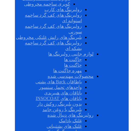
کوپری ساچمه مخروطی
رولبرینگ های کارب
رولبرینگ های کف گرد ساچمه
استوانه ای
رولبرینگ های کف گرد ساچمه
سوزنی
بلبرینگ های رانش غلتکی مخروطی
رولبرینگ های کف گرد ساچمه
بشکه ای
لوازم جانبی رولبرینگ ها
چاگنت ها
چاگنت ها
مهره چاگنت ها
محصولات مهندسی شده
یاطاقان Back های پشتی
واحدهای تحمل سنسور
یاتاقان های هیبریدی
یاتاقان های INSOCOAT
بدون بلبرینگ روکش دار
بلبرینگ با روغن جامد
رولبرینگ های دنبال شده
غلتک بادامک
غلتک های پشتیبانی