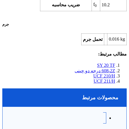
f
10.2
ضریب محاسبه
0
جرم
0.016
kg
تحمل جرم
مطالب مرتبط:
SY 20 TF
608-2Z درجه دو چینی
UCF 210/H
UCF 211/H
محصولات مرتبط