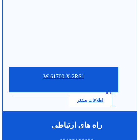
W 61700 X-2RS1
0.0
اطلاعات بیشتر
راه های ارتباطی