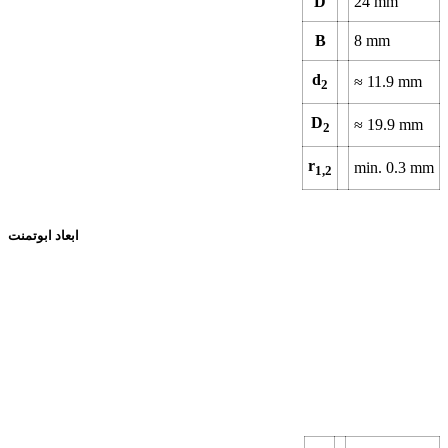
D
24
mm
B
8
mm
d
≈
11.9
mm
2
D
≈
19.9
mm
2
r
min.
0.3
mm
1,2
ابعاد ابوتمنت