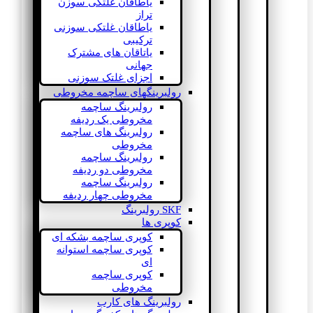
یاطاقان غلتکی سوزن
تراز
یاطاقان غلتکی سوزنی
ترکیبی
یاتاقان های مشترک
جهانی
اجزای غلتک سوزنی
رولبرینگهای ساچمه مخروطی
رولبرینگ ساچمه
مخروطی یک ردیفه
رولبرینگ های ساچمه
مخروطی
رولبرینگ ساچمه
مخروطی دو ردیفه
رولبرینگ ساچمه
مخروطی چهار ردیفه
SKF رولبرینگ
کوپری ها
کوپری ساچمه بشکه ای
کوپری ساچمه استوانه
ای
کوپری ساچمه
مخروطی
رولبرینگ های کارب