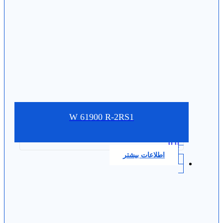
W 61900 R-2RS1
0.0
اطلاعات بیشتر