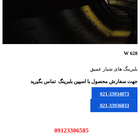
W 628
بلبرینگ های شیار عمیق
جهت سفارش محصول
با اسپین بلبرینگ
تماس بگیرید
021-33934873
یا
021-33936833
09123306585