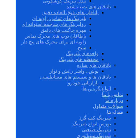
نیدل بیرینگ گوشکوبی
یاتاقان های نصب شده
یاتاقان های فوق العاده دقیق
بلبرینگ های تماس زاویه ای
رولبرینگ های ساچمه استوانه ای
مهره چاگنت های دقیق
یاطاقان توپ های محرک تماس
زاویه ای برای محرک های پیچ دار
سنج
واحدهای بلبرینگ
محفظه های بلبرینگ
یاتاقان های ساده
بوش ، واشر رانش و نوار
یاتاقان ها و سیستم های مغناطیسی
بازاریابی خودرو
انواع گریس ها
تماس با ما
درباره ما
سوالات متداول
مقاله ها
بلبرینگ کف گرد
بورس انواع بلبرینگ
بلبرینگ صنعتی
بلبرینگ مینیاتوری