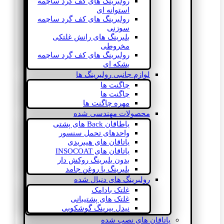
رولبرینگ های کف گرد ساچمه
استوانه ای
رولبرینگ های کف گرد ساچمه
سوزنی
بلبرینگ های رانش غلتکی
مخروطی
رولبرینگ های کف گرد ساچمه
بشکه ای
لوازم جانبی رولبرینگ ها
چاگنت ها
چاگنت ها
مهره چاگنت ها
محصولات مهندسی شده
یاطاقان Back های پشتی
واحدهای تحمل سنسور
یاتاقان های هیبریدی
یاتاقان های INSOCOAT
بدون بلبرینگ روکش دار
بلبرینگ با روغن جامد
رولبرینگ های دنبال شده
غلتک بادامک
غلتک های پشتیبانی
نیدل بیرینگ گوشکوبی
یاتاقان های نصب شده