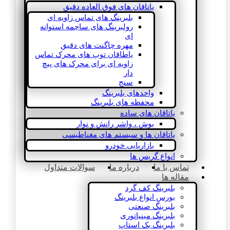
یاتاقان های فوق العاده دقیق
بلبرینگ های تماس زاویه ای
رولبرینگ های ساچمه استوانه
ای
مهره چاگنت های دقیق
یاطاقان توپ های محرک تماس
زاویه ای برای محرک های پیچ
دار
سنج
واحدهای بلبرینگ
محفظه های بلبرینگ
یاتاقان های ساده
بوش ، واشر رانش و نوار
یاتاقان ها و سیستم های مغناطیسی
بازاریابی خودرو
انواع گریس ها
تماس با ما
درباره ما
سوالات متداول
مقاله ها
بلبرینگ کف گرد
بورس انواع بلبرینگ
بلبرینگ صنعتی
بلبرینگ مینیاتوری
بلبرینگ بک استاپ