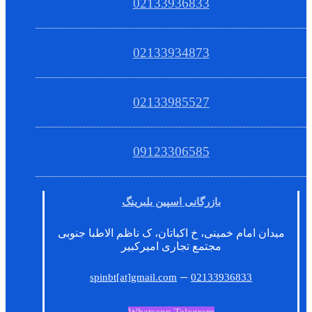
02133936833
02133934873
02133985527
09123306585
بازرگانی اسپین بلبرینگ
میدان امام خمینی، خ اکباتان، ک ناظم الاطبا جنوبی
مجتمع تجاری امیرکبیر
–
spinbt[at]gmail.com
02133936833