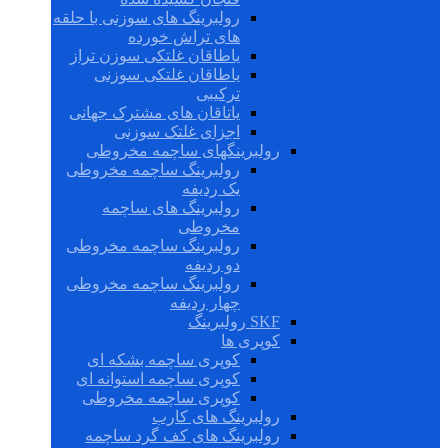
رولبرینگ های سوزنی با حلقه
های تراش خورده
یاطاقان غلتکی سوزن تراز
یاطاقان غلتکی سوزنی
ترکیبی
یاتاقان های مشترک جهانی
اجزای غلتک سوزنی
رولبرینگهای ساچمه مخروطی
رولبرینگ ساچمه مخروطی
یک ردیفه
رولبرینگ های ساچمه
مخروطی
رولبرینگ ساچمه مخروطی
دو ردیفه
رولبرینگ ساچمه مخروطی
چهار ردیفه
SKF رولبرینگ
کوپری ها
کوپری ساچمه بشکه ای
کوپری ساچمه استوانه ای
کوپری ساچمه مخروطی
رولبرینگ های کارب
رولبرینگ های کف گرد ساچمه