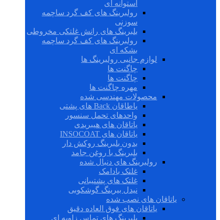
استوانه ای
رولبرینگ های کف گرد ساچمه
سوزنی
بلبرینگ های رانش غلتکی مخروطی
رولبرینگ های کف گرد ساچمه
بشکه ای
لوازم جانبی رولبرینگ ها
چاگنت ها
چاگنت ها
مهره چاگنت ها
محصولات مهندسی شده
یاطاقان Back های پشتی
واحدهای تحمل سنسور
یاتاقان های هیبریدی
یاتاقان های INSOCOAT
بدون بلبرینگ روکش دار
بلبرینگ با روغن جامد
رولبرینگ های دنبال شده
غلتک بادامک
غلتک های پشتیبانی
نیدل بیرینگ گوشکوبی
یاتاقان های نصب شده
یاتاقان های فوق العاده دقیق
بلبرینگ های تماس زاویه ای