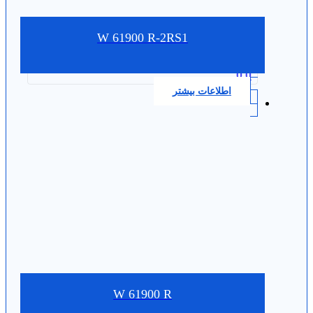
W 61900 R-2RS1
0.0
اطلاعات بیشتر
W 61900 R