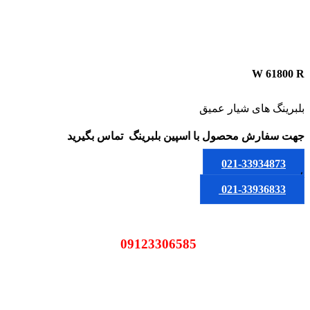
W 61800 R
بلبرینگ های شیار عمیق
جهت سفارش محصول
با اسپین بلبرینگ
تماس بگیرید
021-33934873
یا
021-33936833
09123306585