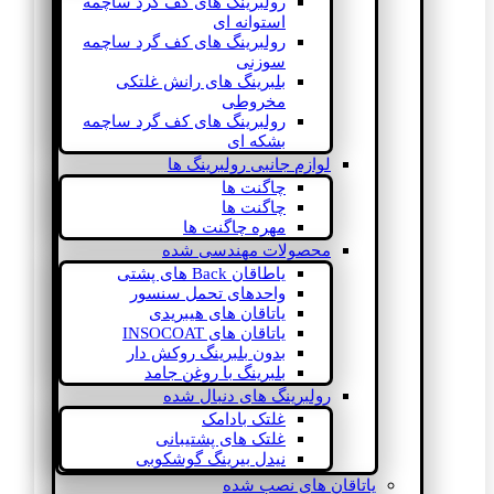
رولبرینگ های کف گرد ساچمه
استوانه ای
رولبرینگ های کف گرد ساچمه
سوزنی
بلبرینگ های رانش غلتکی
مخروطی
رولبرینگ های کف گرد ساچمه
بشکه ای
لوازم جانبی رولبرینگ ها
چاگنت ها
چاگنت ها
مهره چاگنت ها
محصولات مهندسی شده
یاطاقان Back های پشتی
واحدهای تحمل سنسور
یاتاقان های هیبریدی
یاتاقان های INSOCOAT
بدون بلبرینگ روکش دار
بلبرینگ با روغن جامد
رولبرینگ های دنبال شده
غلتک بادامک
غلتک های پشتیبانی
نیدل بیرینگ گوشکوبی
یاتاقان های نصب شده