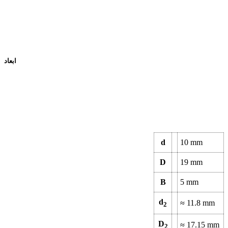
ابعاد
d
10
mm
D
19
mm
B
5
mm
d
≈
11.8
mm
2
D
≈
17.15
mm
2