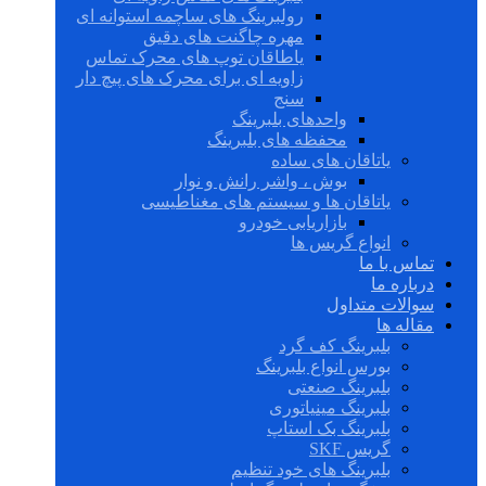
رولبرینگ های ساچمه استوانه ای
مهره چاگنت های دقیق
یاطاقان توپ های محرک تماس
زاویه ای برای محرک های پیچ دار
سنج
واحدهای بلبرینگ
محفظه های بلبرینگ
یاتاقان های ساده
بوش ، واشر رانش و نوار
یاتاقان ها و سیستم های مغناطیسی
بازاریابی خودرو
انواع گریس ها
تماس با ما
درباره ما
سوالات متداول
مقاله ها
بلبرینگ کف گرد
بورس انواع بلبرینگ
بلبرینگ صنعتی
بلبرینگ مینیاتوری
بلبرینگ بک استاپ
گریس SKF
بلبرینگ های خود تنظیم