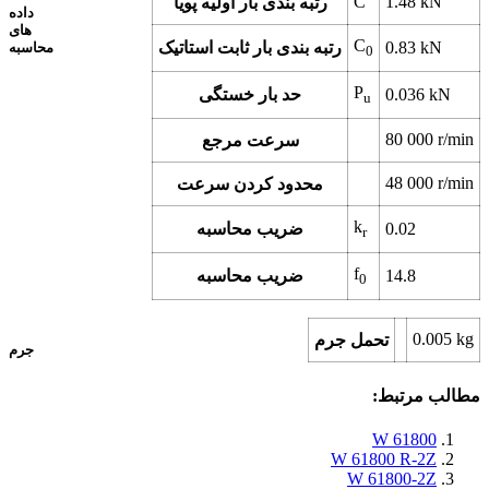
C
1.48
kN
رتبه بندی بار اولیه پویا
داده
های
C
kN
0.83
رتبه بندی بار ثابت استاتیک
محاسبه
0
P
kN
0.036
حد بار خستگی
u
80 000
r/min
سرعت مرجع
48 000
r/min
محدود کردن سرعت
k
0.02
ضریب محاسبه
r
f
14.8
ضریب محاسبه
0
0.005
kg
تحمل جرم
جرم
مطالب مرتبط:
W 61800
W 61800 R-2Z
W 61800-2Z