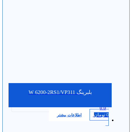
بلبرینگ W 6200-2RS1/VP311
0.0
0
تومان
اطلاعات بیشتر