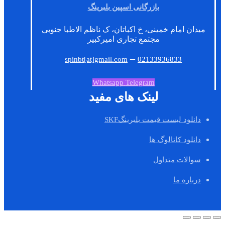
بازرگانی اسپین بلبرینگ
میدان امام خمینی، خ اکباتان، ک ناظم الاطبا جنوبی
مجتمع تجاری امیرکبیر
–
spinbt[at]gmail.com
02133936833
Whatsapp
Telegram
لینک های مفید
دانلود لیست قیمت بلبرینگSKF
دانلود کاتالوگ ها
سوالات متداول
درباره ما