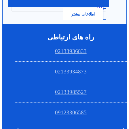
0.0
اطلاعات بیشتر
راه های ارتباطی
02133936833
02133934873
02133985527
09123306585