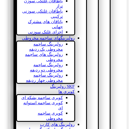
یاطاقان غلتکی سوزن
تراز
یاطاقان غلتکی سوزنی
ترکیبی
یاتاقان های مشترک
جهانی
اجزای غلتک سوزنی
رولبرینگهای ساچمه مخروطی
رولبرینگ ساچمه
مخروطی یک ردیفه
رولبرینگ های ساچمه
مخروطی
رولبرینگ ساچمه
مخروطی دو ردیفه
رولبرینگ ساچمه
مخروطی چهار ردیفه
SKF رولبرینگ
کوپری ها
کوپری ساچمه بشکه ای
کوپری ساچمه استوانه
ای
کوپری ساچمه
مخروطی
رولبرینگ های کارب