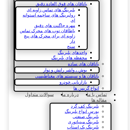
یاتاقان های فوق العاده دقیق
بلبرینگ های تماس زاویه ای
رولبرینگ های ساچمه استوانه
ای
مهره چاگنت های دقیق
یاطاقان توپ های محرک تماس
زاویه ای برای محرک های پیچ
دار
سنج
واحدهای بلبرینگ
محفظه های بلبرینگ
یاتاقان های ساده
بوش ، واشر رانش و نوار
یاتاقان ها و سیستم های مغناطیسی
بازاریابی خودرو
انواع گریس ها
تماس با ما
درباره ما
سوالات متداول
مقاله ها
بلبرینگ کف گرد
بورس انواع بلبرینگ
بلبرینگ صنعتی
بلبرینگ مینیاتوری
بلبرینگ بک استاپ