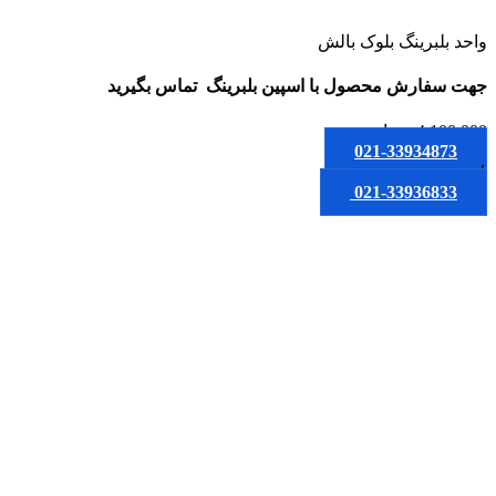
واحد بلبرینگ بلوک بالش
جهت سفارش محصول
با اسپین بلبرینگ
تماس بگیرید
4,100,000
تومان
021-33934873
یا
021-33936833