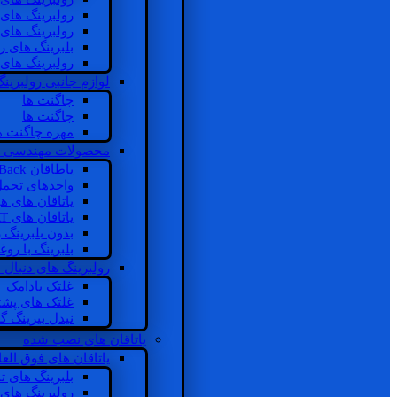
رولبرینگ های
رولبرینگ های
بلبرینگ های 
رولبرینگ های
لوازم جانبی رولبرینگ
چاگنت ها
چاگنت ها
مهره چاگنت ه
محصولات مهندسی 
یاطاقان Back های پشتی
واحدهای تحم
یاتاقان های ه
یاتاقان های INSOCOAT
بدون بلبرینگ 
بلبرینگ با رو
رولبرینگ های دنبال
غلتک بادامک
غلتک های پشت
نیدل بیرینگ 
یاتاقان های نصب شده
یاتاقان های فوق الع
بلبرینگ های ت
رولبرینگ های