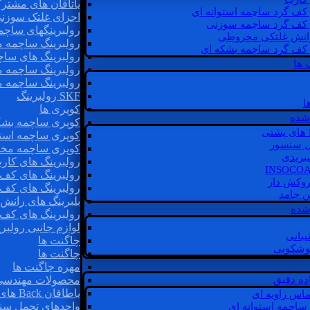
یاتاقان های مشتر
 کف گرد ساچمه استوانه ای
اجزای غلتک سوزن
 کف گرد ساچمه سوزنی
رولبرینگهای ساچ
رانش غلتکی مخروطی
رولبرینگ ساچمه 
 کف گرد ساچمه بشکه ای
رولبرینگ های سا
 ها
رولبرینگ ساچمه 
رولبرینگ ساچمه 
SKF رولبرینگ
ا
کوپری ها
شده
کوپری ساچمه بشک
کوپری ساچمه استو
ل سنسور
کوپری ساچمه مخ
یبریدی
رولبرینگ های کار
رولبرینگ های کف 
روکش دار
رولبرینگ های کف
غن جامد
بلبرینگ های ران
 شده
رولبرینگ های کف
لوازم جانبی رولبری
یبانی
چاگنت ها
گوشکوبی
چاگنت ها
مهره چاگنت ها
اده دقیق
محصولات مهندسی
یاطاقان Back های پشتی
ماس زاویه ای
واحدهای تحمل سن
 ساچمه استوانه ای