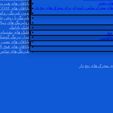
ای دقیق
یاتاقان های هیبرید
های محرک تماس زاویه ای برای محرک های پیچ دار
یاتاقان های INSOCOAT
بدون بلبرینگ روک
بلبرینگ با روغن جا
رولبرینگ های دنبا
غلتک بادامک
غلتک های پشتیبانی
وار
نیدل بیرینگ گوشک
غناطیسی
یاتاقان های نصب 
یاتاقان های فوق ال
بلبرینگ های تماس 
ی محرک های پیچ دار