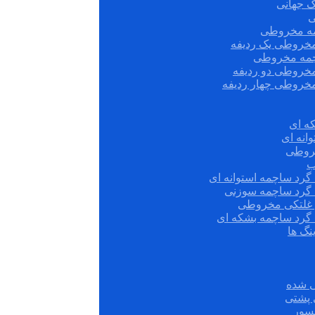
ک جهانی
ی
مه مخروطی
مخروطی یک ردیفه
چمه مخروطی
مخروطی دو ردیفه
مخروطی چهار ردیفه
ه ای
انه ای
روطی
ب
گرد ساچمه استوانه ای
 گرد ساچمه سوزنی
ش غلتکی مخروطی
 گرد ساچمه بشکه ای
نگ ها
 شده
سور