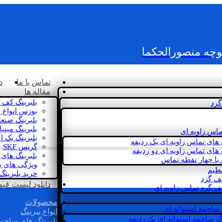
کوچه منصورالحکما
تماس با ما
د
مقاله ها
بلبرینگ کف 
گرد
بورس انواع ب
بلبرینگ صنع
بلبرینگ مینی
ماس زاویه ای
بلبرینگ بک 
 های تماس زاویه ای یک ردیفه
گریس SKF
 های تماس زاویه ای دو ردیفه
بلبرینگ های 
 با چهار نقطه تماس
ویژگی های ب
نظیم
خرید بلبرینگ
کف گرد
دانلود لیست قیمت 
ف گرد تماس زاویه ای
محصولات
 ساچمه استوانه ای
انواع بیرینگ
گ ساچمه استوانه ای یک ردیفه
بلبرینگ های ساچم