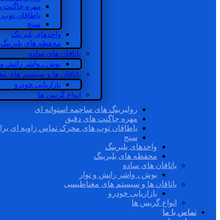
مهره چاگنت ه
یاطاقان توپ 
سنج
واحدهای بلبرینگ
محفظه های بلبرینگ
یاتاقان های ساده
بوش ، واشر رانش و ن
یاتاقان ها و سیستم های م
بازاریابی خودرو
انواع گریس ها
رولبرینگ های ساچمه استوانه ای
مهره چاگنت های دقیق
یاطاقان توپ های محرک تماس زاویه ای برا
سنج
واحدهای بلبرینگ
محفظه های بلبرینگ
یاتاقان های ساده
بوش ، واشر رانش و نوار
یاتاقان ها و سیستم های مغناطیسی
بازاریابی خودرو
انواع گریس ها
تماس با ما