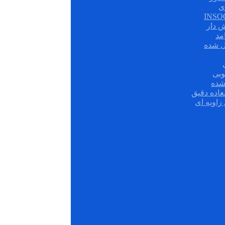
ی
ش دار
مد
ل شده
وبی
شده
عاده دقیق
زاویه ای