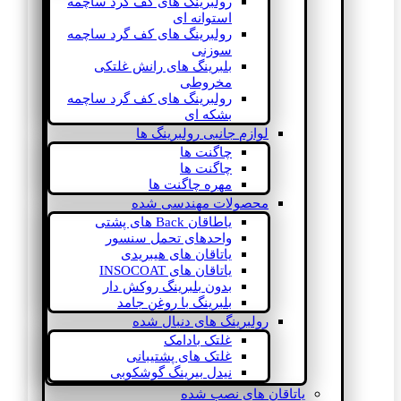
رولبرینگ های کف گرد ساچمه
استوانه ای
رولبرینگ های کف گرد ساچمه
سوزنی
بلبرینگ های رانش غلتکی
مخروطی
رولبرینگ های کف گرد ساچمه
بشکه ای
لوازم جانبی رولبرینگ ها
چاگنت ها
چاگنت ها
مهره چاگنت ها
محصولات مهندسی شده
یاطاقان Back های پشتی
واحدهای تحمل سنسور
یاتاقان های هیبریدی
یاتاقان های INSOCOAT
بدون بلبرینگ روکش دار
بلبرینگ با روغن جامد
رولبرینگ های دنبال شده
غلتک بادامک
غلتک های پشتیبانی
نیدل بیرینگ گوشکوبی
یاتاقان های نصب شده