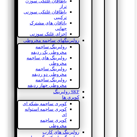
یاطاقان غلتکی سوزن
تراز
یاطاقان غلتکی سوزنی
ترکیبی
یاتاقان های مشترک
جهانی
اجزای غلتک سوزنی
رولبرینگهای ساچمه مخروطی
رولبرینگ ساچمه
مخروطی یک ردیفه
رولبرینگ های ساچمه
مخروطی
رولبرینگ ساچمه
مخروطی دو ردیفه
رولبرینگ ساچمه
مخروطی چهار ردیفه
SKF رولبرینگ
کوپری ها
کوپری ساچمه بشکه ای
کوپری ساچمه استوانه
ای
کوپری ساچمه
مخروطی
رولبرینگ های کارب