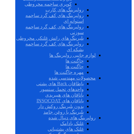
کوپری ساچمه مخروطی
رولبرینگ های کارب
رولبرینگ های کف گرد ساچمه
استوانه ای
رولبرینگ های کف گرد ساچمه
سوزنی
بلبرینگ های رانش غلتکی مخروطی
رولبرینگ های کف گرد ساچمه
بشکه ای
لوازم جانبی رولبرینگ ها
چاگنت ها
چاگنت ها
مهره چاگنت ها
محصولات مهندسی شده
یاطاقان Back های پشتی
واحدهای تحمل سنسور
یاتاقان های هیبریدی
یاتاقان های INSOCOAT
بدون بلبرینگ روکش دار
بلبرینگ با روغن جامد
رولبرینگ های دنبال شده
غلتک بادامک
غلتک های پشتیبانی