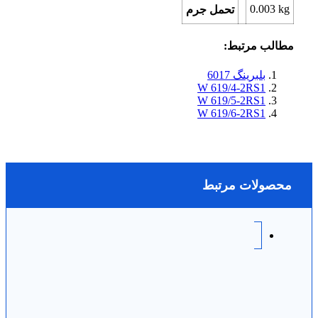
0.003
kg
تحمل جرم
مطالب مرتبط:
بلبرینگ 6017
W 619/4-2RS1
W 619/5-2RS1
W 619/6-2RS1
محصولات مرتبط