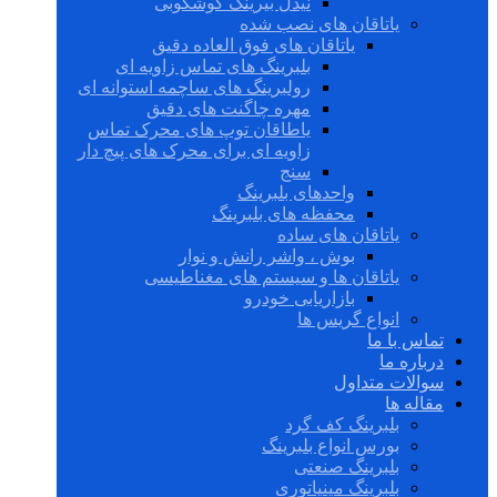
نیدل بیرینگ گوشکوبی
یاتاقان های نصب شده
یاتاقان های فوق العاده دقیق
بلبرینگ های تماس زاویه ای
رولبرینگ های ساچمه استوانه ای
مهره چاگنت های دقیق
یاطاقان توپ های محرک تماس
زاویه ای برای محرک های پیچ دار
سنج
واحدهای بلبرینگ
محفظه های بلبرینگ
یاتاقان های ساده
بوش ، واشر رانش و نوار
یاتاقان ها و سیستم های مغناطیسی
بازاریابی خودرو
انواع گریس ها
تماس با ما
درباره ما
سوالات متداول
مقاله ها
بلبرینگ کف گرد
بورس انواع بلبرینگ
بلبرینگ صنعتی
بلبرینگ مینیاتوری