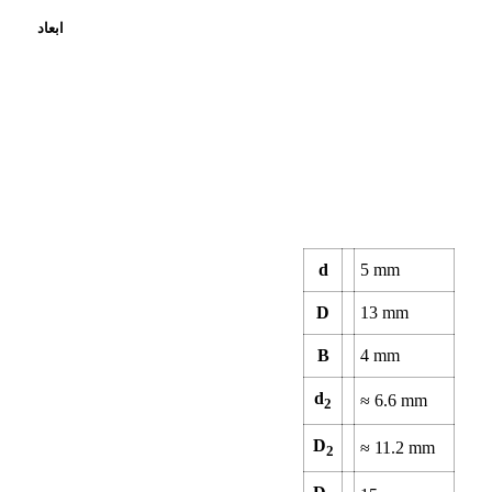
ابعاد
d
5
mm
D
13
mm
B
4
mm
d
≈
6.6
mm
2
D
≈
11.2
mm
2