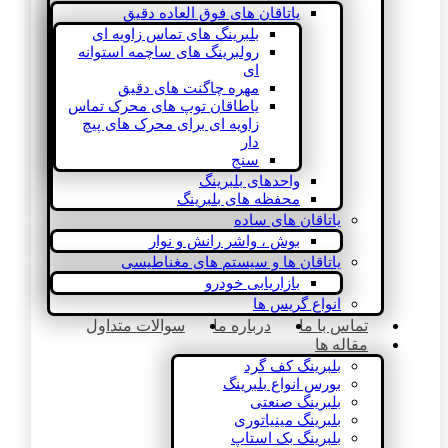
یاتاقان های فوق العاده دقیق
بلبرینگ های تماس زاویه ای
رولبرینگ های ساچمه استوانه
ای
مهره چاگنت های دقیق
یاطاقان توپ های محرک تماس
زاویه ای برای محرک های پیچ
دار
سنج
واحدهای بلبرینگ
محفظه های بلبرینگ
یاتاقان های ساده
بوش ، واشر رانش و نوار
یاتاقان ها و سیستم های مغناطیسی
بازاریابی خودرو
انواع گریس ها
تماس با ما
درباره ما
سوالات متداول
مقاله ها
بلبرینگ کف گرد
بورس انواع بلبرینگ
بلبرینگ صنعتی
بلبرینگ مینیاتوری
بلبرینگ بک استاپ