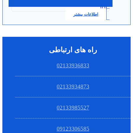
0.0
اطلاعات بیشتر
راه های ارتباطی
02133936833
02133934873
02133985527
09123306585