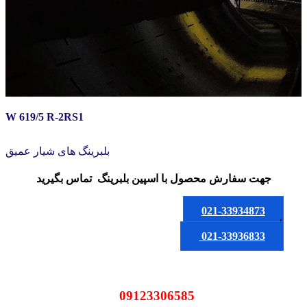
W 619/5 R-2RS1
بلبرینگ های شیار عمیق
جهت سفارش محصول
با اسپین بلبرینگ
تماس بگیرید
021-33934873
یا
021-33936833
09123306585