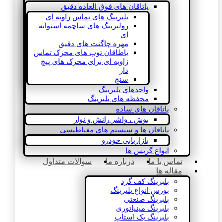
یاتاقان های فوق العاده دقیق
بلبرینگ های تماس زاویه ای
رولبرینگ های ساچمه استوانه
ای
مهره چاگنت های دقیق
یاطاقان توپ های محرک تماس
زاویه ای برای محرک های پیچ
دار
سنج
واحدهای بلبرینگ
محفظه های بلبرینگ
یاتاقان های ساده
بوش ، واشر رانش و نوار
یاتاقان ها و سیستم های مغناطیسی
بازاریابی خودرو
انواع گریس ها
تماس با ما
درباره ما
سوالات متداول
مقاله ها
بلبرینگ کف گرد
بورس انواع بلبرینگ
بلبرینگ صنعتی
بلبرینگ مینیاتوری
بلبرینگ بک استاپ