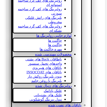
رولبرینگ های کف گرد ساچمه
استوانه ای
رولبرینگ های کف گرد ساچمه
سوزنی
بلبرینگ های رانش غلتکی
مخروطی
رولبرینگ های کف گرد ساچمه
بشکه ای
لوازم جانبی رولبرینگ ها
چاگنت ها
چاگنت ها
مهره چاگنت ها
محصولات مهندسی شده
یاطاقان Back های پشتی
واحدهای تحمل سنسور
یاتاقان های هیبریدی
یاتاقان های INSOCOAT
بدون بلبرینگ روکش دار
بلبرینگ با روغن جامد
رولبرینگ های دنبال شده
غلتک بادامک
غلتک های پشتیبانی
نیدل بیرینگ گوشکوبی
یاتاقان های نصب شده