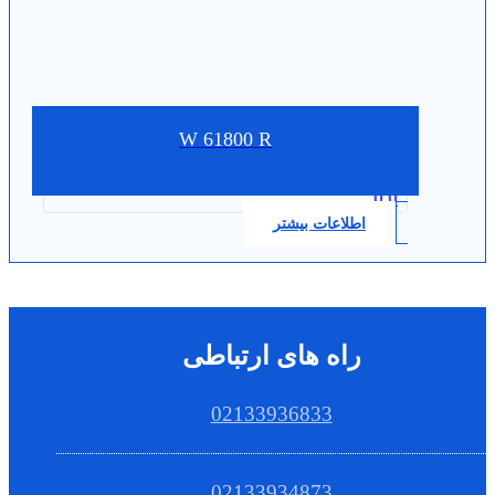
W 61800 R
0.0
اطلاعات بیشتر
راه های ارتباطی
02133936833
02133934873