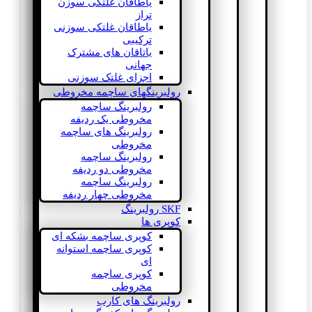
یاطاقان غلتکی سوزن
تراز
یاطاقان غلتکی سوزنی
ترکیبی
یاتاقان های مشترک
جهانی
اجزای غلتک سوزنی
رولبرینگهای ساچمه مخروطی
رولبرینگ ساچمه
مخروطی یک ردیفه
رولبرینگ های ساچمه
مخروطی
رولبرینگ ساچمه
مخروطی دو ردیفه
رولبرینگ ساچمه
مخروطی چهار ردیفه
SKF رولبرینگ
کوپری ها
کوپری ساچمه بشکه ای
کوپری ساچمه استوانه
ای
کوپری ساچمه
مخروطی
رولبرینگ های کارب