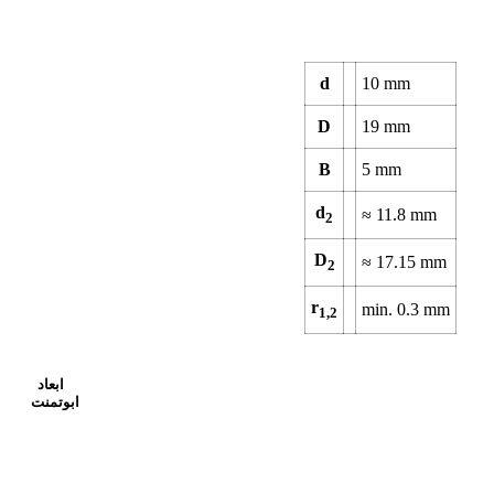
d
10
mm
D
19
mm
B
5
mm
d
≈
11.8
mm
2
D
≈
17.15
mm
2
r
min.
0.3
mm
1,2
ابعاد
ابوتمنت