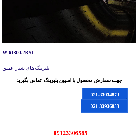
W 61800-2RS1
بلبرینگ های شیار عمیق
جهت سفارش محصول
با اسپین بلبرینگ
تماس بگیرید
021-33934873
یا
021-33936833
09123306585