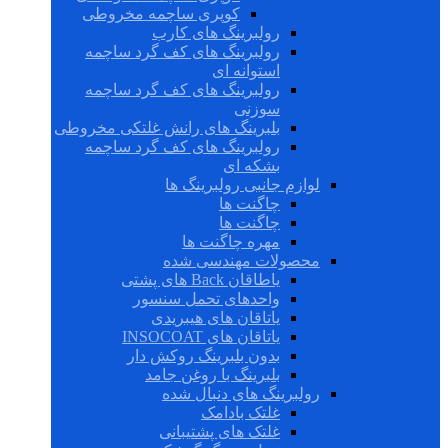
کوپری ساچمه مخروطی
رولبرینگ های کارب
رولبرینگ های کف گرد ساچمه
استوانه ای
رولبرینگ های کف گرد ساچمه
سوزنی
بلبرینگ های رانش غلتکی مخروطی
رولبرینگ های کف گرد ساچمه
بشکه ای
لوازم جانبی رولبرینگ ها
چاگنت ها
چاگنت ها
مهره چاگنت ها
محصولات مهندسی شده
یاطاقان Back های پشتی
واحدهای تحمل سنسور
یاتاقان های هیبریدی
یاتاقان های INSOCOAT
بدون بلبرینگ روکش دار
بلبرینگ با روغن جامد
رولبرینگ های دنبال شده
غلتک بادامک
غلتک های پشتیبانی