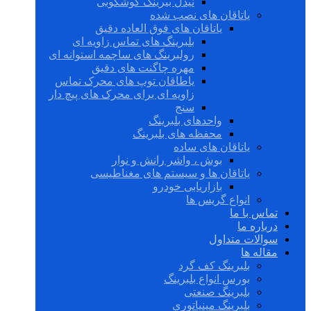
نیدل بیرینگ گوشکوبی
یاتاقان های نصب شده
یاتاقان های فوق العاده دقیق
بلبرینگ های تماس زاویه ای
رولبرینگ های ساچمه استوانه ای
مهره چاگنت های دقیق
یاطاقان توپ های محرک تماس
زاویه ای برای محرک های پیچ دار
سنج
واحدهای بلبرینگ
محفظه های بلبرینگ
یاتاقان های ساده
بوش ، واشر رانش و نوار
یاتاقان ها و سیستم های مغناطیسی
بازاریابی خودرو
انواع گریس ها
تماس با ما
درباره ما
سوالات متداول
مقاله ها
بلبرینگ کف گرد
بورس انواع بلبرینگ
بلبرینگ صنعتی
بلبرینگ مینیاتوری