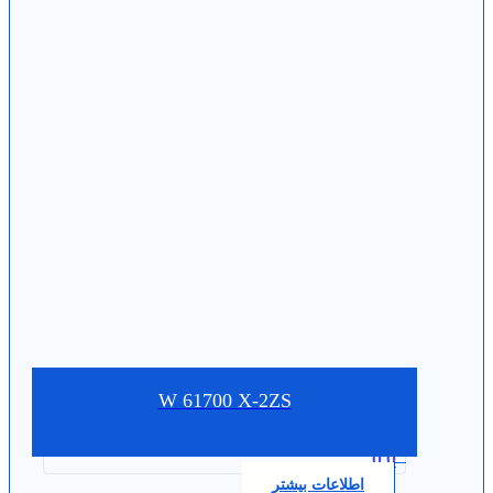
W 61700 X-2ZS
0.0
اطلاعات بیشتر