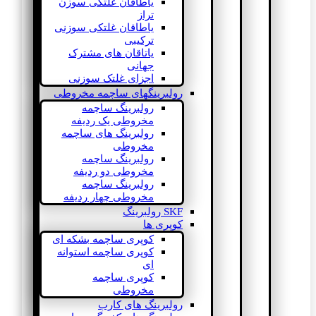
یاطاقان غلتکی سوزن
تراز
یاطاقان غلتکی سوزنی
ترکیبی
یاتاقان های مشترک
جهانی
اجزای غلتک سوزنی
رولبرینگهای ساچمه مخروطی
رولبرینگ ساچمه
مخروطی یک ردیفه
رولبرینگ های ساچمه
مخروطی
رولبرینگ ساچمه
مخروطی دو ردیفه
رولبرینگ ساچمه
مخروطی چهار ردیفه
SKF رولبرینگ
کوپری ها
کوپری ساچمه بشکه ای
کوپری ساچمه استوانه
ای
کوپری ساچمه
مخروطی
رولبرینگ های کارب