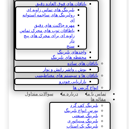
یاتاقان های فوق العاده دقیق
بلبرینگ های تماس زاویه ای
رولبرینگ های ساچمه استوانه
ای
مهره چاگنت های دقیق
یاطاقان توپ های محرک تماس
زاویه ای برای محرک های پیچ
دار
سنج
واحدهای بلبرینگ
محفظه های بلبرینگ
یاتاقان های ساده
بوش ، واشر رانش و نوار
یاتاقان ها و سیستم های مغناطیسی
بازاریابی خودرو
انواع گریس ها
تماس با ما
درباره ما
سوالات متداول
مقاله ها
بلبرینگ کف گرد
بورس انواع بلبرینگ
بلبرینگ صنعتی
بلبرینگ مینیاتوری
بلبرینگ بک استاپ