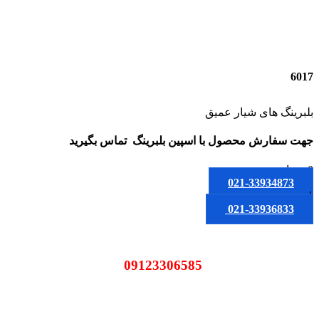
6017
بلبرینگ های شیار عمیق
جهت سفارش محصول
با اسپین بلبرینگ
تماس بگیرید
0
تومان
021-33934873
یا
021-33936833
09123306585