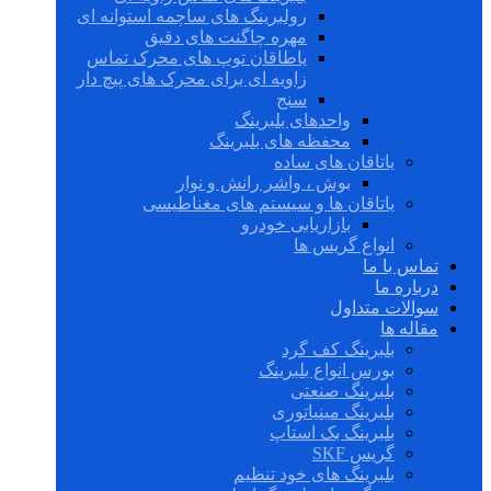
رولبرینگ های ساچمه استوانه ای
مهره چاگنت های دقیق
یاطاقان توپ های محرک تماس
زاویه ای برای محرک های پیچ دار
سنج
واحدهای بلبرینگ
محفظه های بلبرینگ
یاتاقان های ساده
بوش ، واشر رانش و نوار
یاتاقان ها و سیستم های مغناطیسی
بازاریابی خودرو
انواع گریس ها
تماس با ما
درباره ما
سوالات متداول
مقاله ها
بلبرینگ کف گرد
بورس انواع بلبرینگ
بلبرینگ صنعتی
بلبرینگ مینیاتوری
بلبرینگ بک استاپ
گریس SKF
بلبرینگ های خود تنظیم