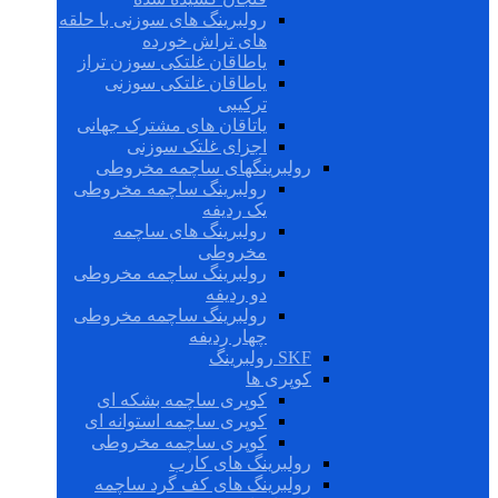
رولبرینگ های سوزنی با حلقه
های تراش خورده
یاطاقان غلتکی سوزن تراز
یاطاقان غلتکی سوزنی
ترکیبی
یاتاقان های مشترک جهانی
اجزای غلتک سوزنی
رولبرینگهای ساچمه مخروطی
رولبرینگ ساچمه مخروطی
یک ردیفه
رولبرینگ های ساچمه
مخروطی
رولبرینگ ساچمه مخروطی
دو ردیفه
رولبرینگ ساچمه مخروطی
چهار ردیفه
SKF رولبرینگ
کوپری ها
کوپری ساچمه بشکه ای
کوپری ساچمه استوانه ای
کوپری ساچمه مخروطی
رولبرینگ های کارب
رولبرینگ های کف گرد ساچمه