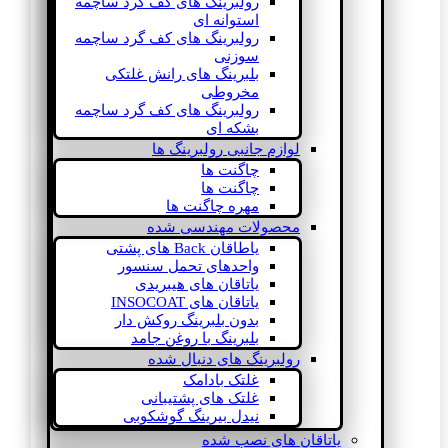
رولبرینگ های کف گرد ساچمه
استوانه ای
رولبرینگ های کف گرد ساچمه
سوزنی
بلبرینگ های رانش غلتکی
مخروطی
رولبرینگ های کف گرد ساچمه
بشکه ای
لوازم جانبی رولبرینگ ها
چاگنت ها
چاگنت ها
مهره چاگنت ها
محصولات مهندسی شده
یاطاقان Back های پشتی
واحدهای تحمل سنسور
یاتاقان های هیبریدی
یاتاقان های INSOCOAT
بدون بلبرینگ روکش دار
بلبرینگ با روغن جامد
رولبرینگ های دنبال شده
غلتک بادامک
غلتک های پشتیبانی
نیدل بیرینگ گوشکوبی
یاتاقان های نصب شده