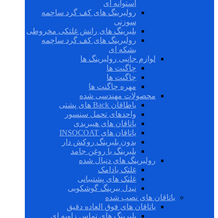
استوانه ای
رولبرینگ های کف گرد ساچمه
سوزنی
بلبرینگ های رانش غلتکی مخروطی
رولبرینگ های کف گرد ساچمه
بشکه ای
لوازم جانبی رولبرینگ ها
چاگنت ها
چاگنت ها
مهره چاگنت ها
محصولات مهندسی شده
یاطاقان Back های پشتی
واحدهای تحمل سنسور
یاتاقان های هیبریدی
یاتاقان های INSOCOAT
بدون بلبرینگ روکش دار
بلبرینگ با روغن جامد
رولبرینگ های دنبال شده
غلتک بادامک
غلتک های پشتیبانی
نیدل بیرینگ گوشکوبی
یاتاقان های نصب شده
یاتاقان های فوق العاده دقیق
بلبرینگ های تماس زاویه ای