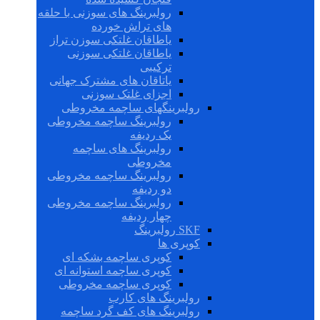
رولبرینگ های سوزنی با حلقه
های تراش خورده
یاطاقان غلتکی سوزن تراز
یاطاقان غلتکی سوزنی
ترکیبی
یاتاقان های مشترک جهانی
اجزای غلتک سوزنی
رولبرینگهای ساچمه مخروطی
رولبرینگ ساچمه مخروطی
یک ردیفه
رولبرینگ های ساچمه
مخروطی
رولبرینگ ساچمه مخروطی
دو ردیفه
رولبرینگ ساچمه مخروطی
چهار ردیفه
SKF رولبرینگ
کوپری ها
کوپری ساچمه بشکه ای
کوپری ساچمه استوانه ای
کوپری ساچمه مخروطی
رولبرینگ های کارب
رولبرینگ های کف گرد ساچمه