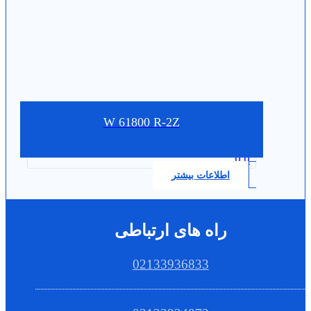
W 61800 R-2Z
0.0
اطلاعات بیشتر
راه های ارتباطی
02133936833