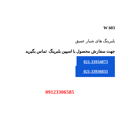
W 603
بلبرینگ های شیار عمیق
جهت سفارش محصول
با اسپین بلبرینگ
تماس بگیرید
021-33934873
یا
021-33936833
09123306585