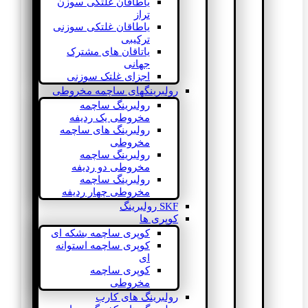
یاطاقان غلتکی سوزن
تراز
یاطاقان غلتکی سوزنی
ترکیبی
یاتاقان های مشترک
جهانی
اجزای غلتک سوزنی
رولبرینگهای ساچمه مخروطی
رولبرینگ ساچمه
مخروطی یک ردیفه
رولبرینگ های ساچمه
مخروطی
رولبرینگ ساچمه
مخروطی دو ردیفه
رولبرینگ ساچمه
مخروطی چهار ردیفه
SKF رولبرینگ
کوپری ها
کوپری ساچمه بشکه ای
کوپری ساچمه استوانه
ای
کوپری ساچمه
مخروطی
رولبرینگ های کارب