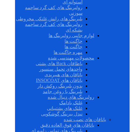
استوانه ای
رولبرینگ های کف گرد ساچمه
سوزنی
بلبرینگ های رانش غلتکی مخروطی
رولبرینگ های کف گرد ساچمه
بشکه ای
لوازم جانبی رولبرینگ ها
چاگنت ها
چاگنت ها
مهره چاگنت ها
محصولات مهندسی شده
یاطاقان Back های پشتی
واحدهای تحمل سنسور
یاتاقان های هیبریدی
یاتاقان های INSOCOAT
بدون بلبرینگ روکش دار
بلبرینگ با روغن جامد
رولبرینگ های دنبال شده
غلتک بادامک
غلتک های پشتیبانی
نیدل بیرینگ گوشکوبی
یاتاقان های نصب شده
یاتاقان های فوق العاده دقیق
بلبرینگ های تماس زاویه ای