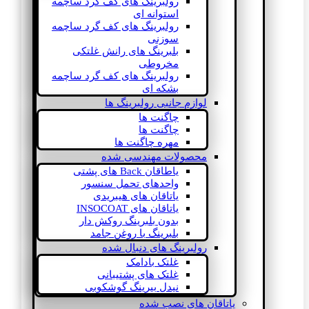
رولبرینگ های کف گرد ساچمه
استوانه ای
رولبرینگ های کف گرد ساچمه
سوزنی
بلبرینگ های رانش غلتکی
مخروطی
رولبرینگ های کف گرد ساچمه
بشکه ای
لوازم جانبی رولبرینگ ها
چاگنت ها
چاگنت ها
مهره چاگنت ها
محصولات مهندسی شده
یاطاقان Back های پشتی
واحدهای تحمل سنسور
یاتاقان های هیبریدی
یاتاقان های INSOCOAT
بدون بلبرینگ روکش دار
بلبرینگ با روغن جامد
رولبرینگ های دنبال شده
غلتک بادامک
غلتک های پشتیبانی
نیدل بیرینگ گوشکوبی
یاتاقان های نصب شده