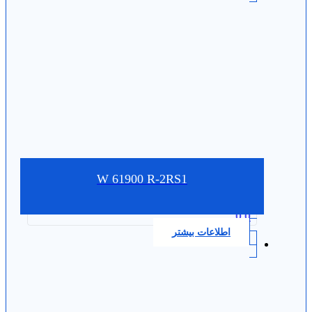
W 61900 R-2RS1
0.0
اطلاعات بیشتر