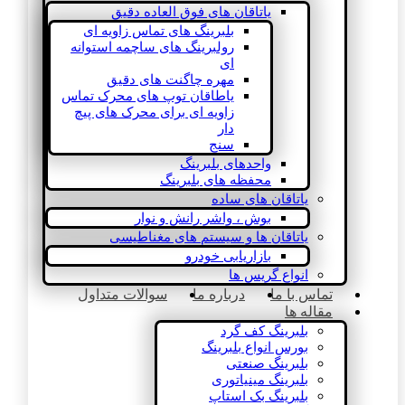
یاتاقان های فوق العاده دقیق
بلبرینگ های تماس زاویه ای
رولبرینگ های ساچمه استوانه
ای
مهره چاگنت های دقیق
یاطاقان توپ های محرک تماس
زاویه ای برای محرک های پیچ
دار
سنج
واحدهای بلبرینگ
محفظه های بلبرینگ
یاتاقان های ساده
بوش ، واشر رانش و نوار
یاتاقان ها و سیستم های مغناطیسی
بازاریابی خودرو
انواع گریس ها
تماس با ما
درباره ما
سوالات متداول
مقاله ها
بلبرینگ کف گرد
بورس انواع بلبرینگ
بلبرینگ صنعتی
بلبرینگ مینیاتوری
بلبرینگ بک استاپ