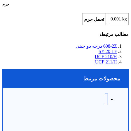
جرم
0.001
kg
تحمل جرم
مطالب مرتبط:
608-2Z درجه دو چینی
SY 20 TF
UCF 210/H
UCF 211/H
محصولات مرتبط