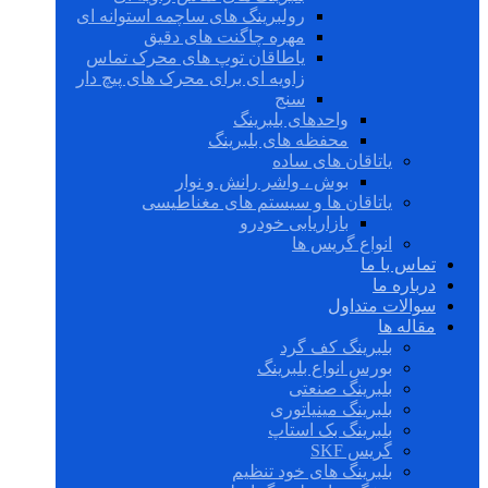
رولبرینگ های ساچمه استوانه ای
مهره چاگنت های دقیق
یاطاقان توپ های محرک تماس
زاویه ای برای محرک های پیچ دار
سنج
واحدهای بلبرینگ
محفظه های بلبرینگ
یاتاقان های ساده
بوش ، واشر رانش و نوار
یاتاقان ها و سیستم های مغناطیسی
بازاریابی خودرو
انواع گریس ها
تماس با ما
درباره ما
سوالات متداول
مقاله ها
بلبرینگ کف گرد
بورس انواع بلبرینگ
بلبرینگ صنعتی
بلبرینگ مینیاتوری
بلبرینگ بک استاپ
گریس SKF
بلبرینگ های خود تنظیم