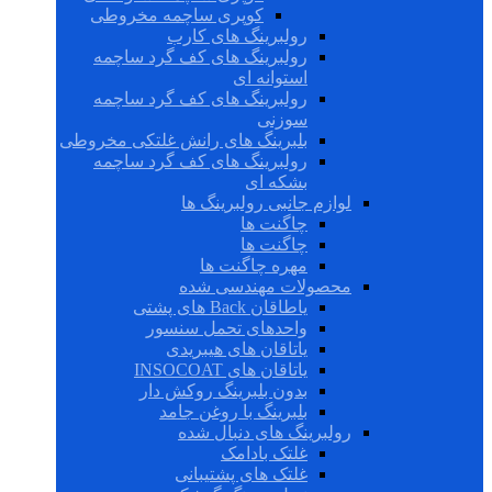
کوپری ساچمه مخروطی
رولبرینگ های کارب
رولبرینگ های کف گرد ساچمه
استوانه ای
رولبرینگ های کف گرد ساچمه
سوزنی
بلبرینگ های رانش غلتکی مخروطی
رولبرینگ های کف گرد ساچمه
بشکه ای
لوازم جانبی رولبرینگ ها
چاگنت ها
چاگنت ها
مهره چاگنت ها
محصولات مهندسی شده
یاطاقان Back های پشتی
واحدهای تحمل سنسور
یاتاقان های هیبریدی
یاتاقان های INSOCOAT
بدون بلبرینگ روکش دار
بلبرینگ با روغن جامد
رولبرینگ های دنبال شده
غلتک بادامک
غلتک های پشتیبانی