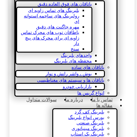
یاتاقان های فوق العاده دقیق
بلبرینگ های تماس زاویه ای
رولبرینگ های ساچمه استوانه
ای
مهره چاگنت های دقیق
یاطاقان توپ های محرک تماس
زاویه ای برای محرک های پیچ
دار
سنج
واحدهای بلبرینگ
محفظه های بلبرینگ
یاتاقان های ساده
بوش ، واشر رانش و نوار
یاتاقان ها و سیستم های مغناطیسی
بازاریابی خودرو
انواع گریس ها
تماس با ما
درباره ما
سوالات متداول
مقاله ها
بلبرینگ کف گرد
بورس انواع بلبرینگ
بلبرینگ صنعتی
بلبرینگ مینیاتوری
بلبرینگ بک استاپ