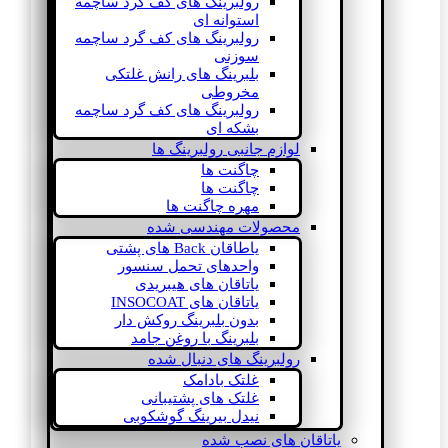
رولبرینگ های کف گرد ساچمه
استوانه ای
رولبرینگ های کف گرد ساچمه
سوزنی
بلبرینگ های رانش غلتکی
مخروطی
رولبرینگ های کف گرد ساچمه
بشکه ای
لوازم جانبی رولبرینگ ها
چاگنت ها
چاگنت ها
مهره چاگنت ها
محصولات مهندسی شده
یاطاقان Back های پشتی
واحدهای تحمل سنسور
یاتاقان های هیبریدی
یاتاقان های INSOCOAT
بدون بلبرینگ روکش دار
بلبرینگ با روغن جامد
رولبرینگ های دنبال شده
غلتک بادامک
غلتک های پشتیبانی
نیدل بیرینگ گوشکوبی
یاتاقان های نصب شده