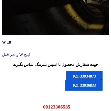
W 18
واشر قفل W اینچ
جهت سفارش محصول
با اسپین بلبرینگ
تماس بگیرید
021-33934873
یا
021-33936833
09123306585