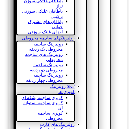
یاطاقان غلتکی سوزن
تراز
یاطاقان غلتکی سوزنی
ترکیبی
یاتاقان های مشترک
جهانی
اجزای غلتک سوزنی
رولبرینگهای ساچمه مخروطی
رولبرینگ ساچمه
مخروطی یک ردیفه
رولبرینگ های ساچمه
مخروطی
رولبرینگ ساچمه
مخروطی دو ردیفه
رولبرینگ ساچمه
مخروطی چهار ردیفه
SKF رولبرینگ
کوپری ها
کوپری ساچمه بشکه ای
کوپری ساچمه استوانه
ای
کوپری ساچمه
مخروطی
رولبرینگ های کارب