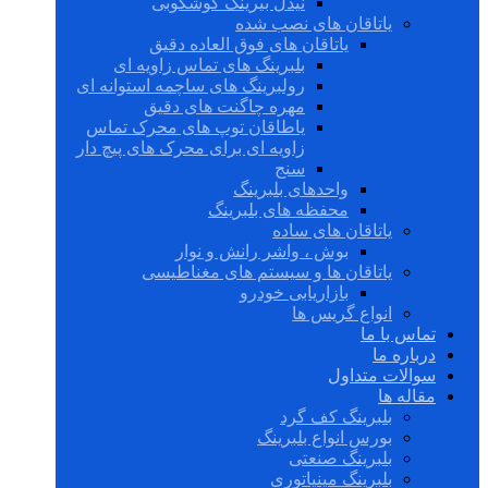
نیدل بیرینگ گوشکوبی
یاتاقان های نصب شده
یاتاقان های فوق العاده دقیق
بلبرینگ های تماس زاویه ای
رولبرینگ های ساچمه استوانه ای
مهره چاگنت های دقیق
یاطاقان توپ های محرک تماس
زاویه ای برای محرک های پیچ دار
سنج
واحدهای بلبرینگ
محفظه های بلبرینگ
یاتاقان های ساده
بوش ، واشر رانش و نوار
یاتاقان ها و سیستم های مغناطیسی
بازاریابی خودرو
انواع گریس ها
تماس با ما
درباره ما
سوالات متداول
مقاله ها
بلبرینگ کف گرد
بورس انواع بلبرینگ
بلبرینگ صنعتی
بلبرینگ مینیاتوری