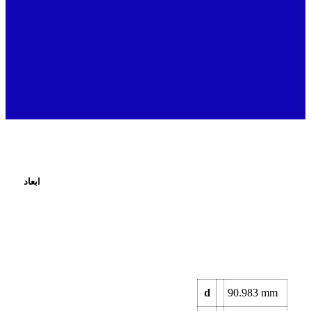
ابعاد
d
90.983
mm