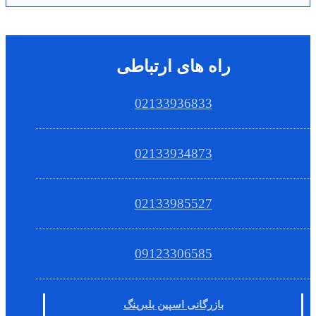
راه های ارتباطی
02133936833
02133934873
02133985527
09123306585
بازرگانی اسپین بلبرینگ