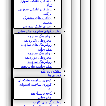
یاطاقان غلتکی سوزن
تراز
یاطاقان غلتکی سوزنی
ترکیبی
یاتاقان های مشترک
جهانی
اجزای غلتک سوزنی
رولبرینگهای ساچمه مخروطی
رولبرینگ ساچمه
مخروطی یک ردیفه
رولبرینگ های ساچمه
مخروطی
رولبرینگ ساچمه
مخروطی دو ردیفه
رولبرینگ ساچمه
مخروطی چهار ردیفه
SKF رولبرینگ
کوپری ها
کوپری ساچمه بشکه ای
کوپری ساچمه استوانه
ای
کوپری ساچمه
مخروطی
رولبرینگ های کارب