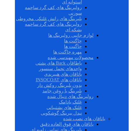
استوانه ای
رولبرینگ های کف گرد ساچمه
سوزنی
بلبرینگ های رانش غلتکی مخروطی
رولبرینگ های کف گرد ساچمه
بشکه ای
لوازم جانبی رولبرینگ ها
چاگنت ها
چاگنت ها
مهره چاگنت ها
محصولات مهندسی شده
یاطاقان Back های پشتی
واحدهای تحمل سنسور
یاتاقان های هیبریدی
یاتاقان های INSOCOAT
بدون بلبرینگ روکش دار
بلبرینگ با روغن جامد
رولبرینگ های دنبال شده
غلتک بادامک
غلتک های پشتیبانی
نیدل بیرینگ گوشکوبی
یاتاقان های نصب شده
یاتاقان های فوق العاده دقیق
بلبرینگ های تماس زاویه ای