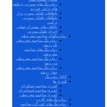
رولبرینگ های سوزنی با حلقه
های تراش خورده
یاطاقان غلتکی سوزن تراز
یاطاقان غلتکی سوزنی
ترکیبی
یاتاقان های مشترک جهانی
اجزای غلتک سوزنی
رولبرینگهای ساچمه مخروطی
رولبرینگ ساچمه مخروطی
یک ردیفه
رولبرینگ های ساچمه
مخروطی
رولبرینگ ساچمه مخروطی
دو ردیفه
رولبرینگ ساچمه مخروطی
چهار ردیفه
SKF رولبرینگ
کوپری ها
کوپری ساچمه بشکه ای
کوپری ساچمه استوانه ای
کوپری ساچمه مخروطی
رولبرینگ های کارب
رولبرینگ های کف گرد ساچمه