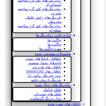
رولبرینگ های کف گرد ساچمه
استوانه ای
رولبرینگ های کف گرد ساچمه
سوزنی
بلبرینگ های رانش غلتکی
مخروطی
رولبرینگ های کف گرد ساچمه
بشکه ای
لوازم جانبی رولبرینگ ها
چاگنت ها
چاگنت ها
مهره چاگنت ها
محصولات مهندسی شده
یاطاقان Back های پشتی
واحدهای تحمل سنسور
یاتاقان های هیبریدی
یاتاقان های INSOCOAT
بدون بلبرینگ روکش دار
بلبرینگ با روغن جامد
رولبرینگ های دنبال شده
غلتک بادامک
غلتک های پشتیبانی
نیدل بیرینگ گوشکوبی
یاتاقان های نصب شده