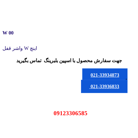
W 00
واشر قفل W اینچ
جهت سفارش محصول
با اسپین بلبرینگ
تماس بگیرید
021-33934873
یا
021-33936833
09123306585