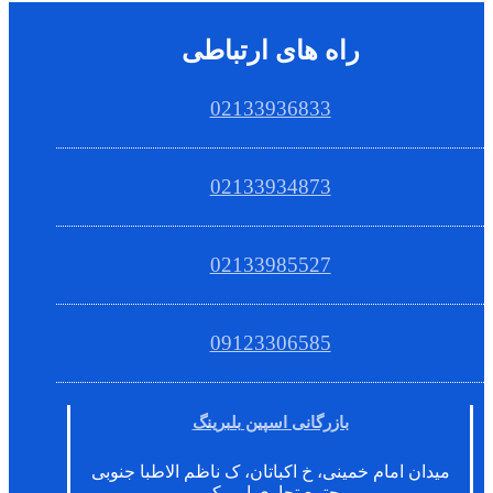
راه های ارتباطی
02133936833
02133934873
02133985527
09123306585
بازرگانی اسپین بلبرینگ
میدان امام خمینی، خ اکباتان، ک ناظم الاطبا جنوبی
مجتمع تجاری امیرکبیر