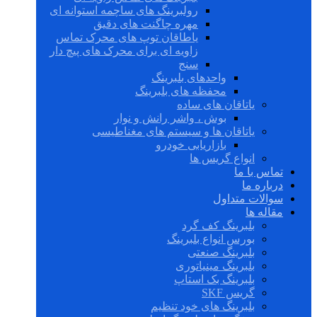
رولبرینگ های ساچمه استوانه ای
مهره چاگنت های دقیق
یاطاقان توپ های محرک تماس
زاویه ای برای محرک های پیچ دار
سنج
واحدهای بلبرینگ
محفظه های بلبرینگ
یاتاقان های ساده
بوش ، واشر رانش و نوار
یاتاقان ها و سیستم های مغناطیسی
بازاریابی خودرو
انواع گریس ها
تماس با ما
درباره ما
سوالات متداول
مقاله ها
بلبرینگ کف گرد
بورس انواع بلبرینگ
بلبرینگ صنعتی
بلبرینگ مینیاتوری
بلبرینگ بک استاپ
گریس SKF
بلبرینگ های خود تنظیم