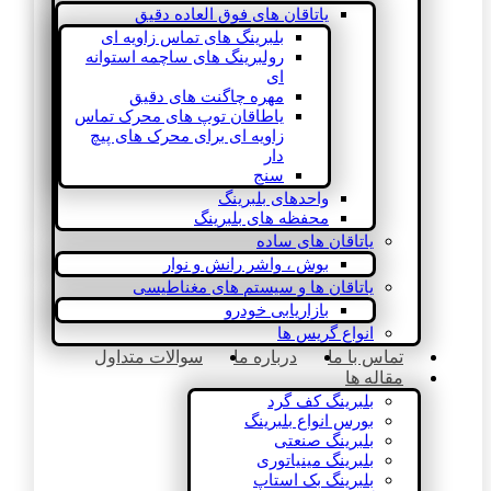
یاتاقان های فوق العاده دقیق
بلبرینگ های تماس زاویه ای
رولبرینگ های ساچمه استوانه
ای
مهره چاگنت های دقیق
یاطاقان توپ های محرک تماس
زاویه ای برای محرک های پیچ
دار
سنج
واحدهای بلبرینگ
محفظه های بلبرینگ
یاتاقان های ساده
بوش ، واشر رانش و نوار
یاتاقان ها و سیستم های مغناطیسی
بازاریابی خودرو
انواع گریس ها
تماس با ما
درباره ما
سوالات متداول
مقاله ها
بلبرینگ کف گرد
بورس انواع بلبرینگ
بلبرینگ صنعتی
بلبرینگ مینیاتوری
بلبرینگ بک استاپ