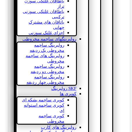
یاطاقان غلتکی سوزن
تراز
یاطاقان غلتکی سوزنی
ترکیبی
یاتاقان های مشترک
جهانی
اجزای غلتک سوزنی
رولبرینگهای ساچمه مخروطی
رولبرینگ ساچمه
مخروطی یک ردیفه
رولبرینگ های ساچمه
مخروطی
رولبرینگ ساچمه
مخروطی دو ردیفه
رولبرینگ ساچمه
مخروطی چهار ردیفه
SKF رولبرینگ
کوپری ها
کوپری ساچمه بشکه ای
کوپری ساچمه استوانه
ای
کوپری ساچمه
مخروطی
رولبرینگ های کارب