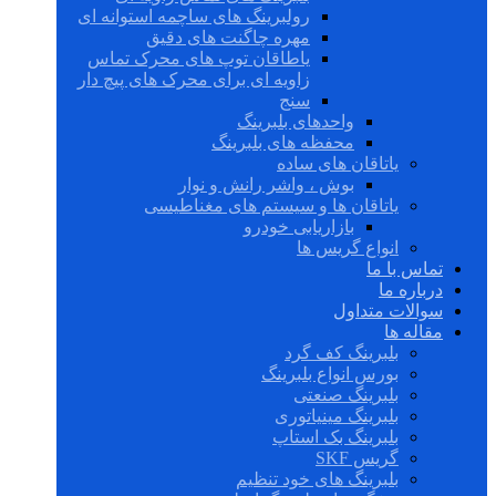
رولبرینگ های ساچمه استوانه ای
مهره چاگنت های دقیق
یاطاقان توپ های محرک تماس
زاویه ای برای محرک های پیچ دار
سنج
واحدهای بلبرینگ
محفظه های بلبرینگ
یاتاقان های ساده
بوش ، واشر رانش و نوار
یاتاقان ها و سیستم های مغناطیسی
بازاریابی خودرو
انواع گریس ها
تماس با ما
درباره ما
سوالات متداول
مقاله ها
بلبرینگ کف گرد
بورس انواع بلبرینگ
بلبرینگ صنعتی
بلبرینگ مینیاتوری
بلبرینگ بک استاپ
گریس SKF
بلبرینگ های خود تنظیم