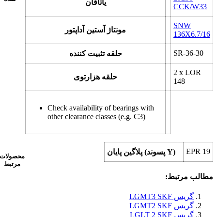
یاتاقان
CCK/W33
SNW
مونتاژ آستین آداپتور
136X6.7/16
SR-36-30
حلقه تثبیت کننده
2 x
LOR
حلقه هزارتوی
148
Check availability of bearings with
other clearance classes (e.g. C3)
EPR 19
پلاگین پایان (پسوند Y)
محصولات
مرتبط
مطالب مرتبط:
گریس LGMT3 SKF
گریس LGMT2 SKF
گریس LGLT 2 SKF