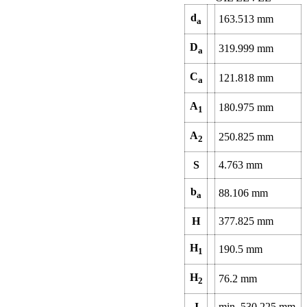
d
163.513
mm
a
D
319.999
mm
a
C
121.818
mm
a
A
180.975
mm
1
A
250.825
mm
2
S
4.763
mm
b
88.106
mm
a
H
377.825
mm
H
190.5
mm
1
H
76.2
mm
2
J
min.
530.225
mm