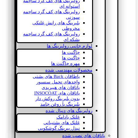
رولبرینگ های کف گرد ساچمه
استوانه ای
رولبرینگ های کف گرد ساچمه
سوزنی
بلبرینگ های رانش غلتکی
مخروطی
رولبرینگ های کف گرد ساچمه
بشکه ای
لوازم جانبی رولبرینگ ها
چاگنت ها
چاگنت ها
مهره چاگنت ها
محصولات مهندسی شده
یاطاقان Back های پشتی
واحدهای تحمل سنسور
یاتاقان های هیبریدی
یاتاقان های INSOCOAT
بدون بلبرینگ روکش دار
بلبرینگ با روغن جامد
رولبرینگ های دنبال شده
غلتک بادامک
غلتک های پشتیبانی
نیدل بیرینگ گوشکوبی
یاتاقان های نصب شده