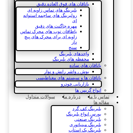
یاتاقان های فوق العاده دقیق
بلبرینگ های تماس زاویه ای
رولبرینگ های ساچمه استوانه
ای
مهره چاگنت های دقیق
یاطاقان توپ های محرک تماس
زاویه ای برای محرک های پیچ
دار
سنج
واحدهای بلبرینگ
محفظه های بلبرینگ
یاتاقان های ساده
بوش ، واشر رانش و نوار
یاتاقان ها و سیستم های مغناطیسی
بازاریابی خودرو
انواع گریس ها
تماس با ما
درباره ما
سوالات متداول
مقاله ها
بلبرینگ کف گرد
بورس انواع بلبرینگ
بلبرینگ صنعتی
بلبرینگ مینیاتوری
بلبرینگ بک استاپ