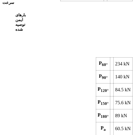
سرعت
بارهای
ایمن
توصیه
شده
P
234
kN
60°
P
140
kN
90°
P
84.5
kN
120°
P
75.6
kN
150°
P
89
kN
180°
P
60.5
kN
a