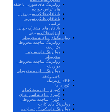
رولبرینگ های سوزنی با حلقه
های تراش خورده
یاطاقان غلتکی سوزن تراز
یاطاقان غلتکی سوزنی
ترکیبی
یاتاقان های مشترک جهانی
اجزای غلتک سوزنی
رولبرینگهای ساچمه مخروطی
رولبرینگ ساچمه مخروطی
یک ردیفه
رولبرینگ های ساچمه
مخروطی
رولبرینگ ساچمه مخروطی
دو ردیفه
رولبرینگ ساچمه مخروطی
چهار ردیفه
SKF رولبرینگ
کوپری ها
کوپری ساچمه بشکه ای
کوپری ساچمه استوانه ای
کوپری ساچمه مخروطی
رولبرینگ های کارب
رولبرینگ های کف گرد ساچمه