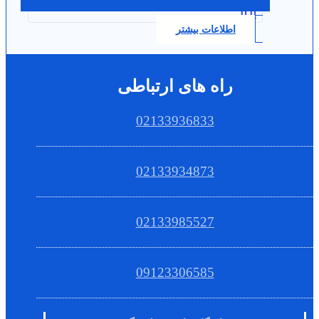
0.0
اطلاعات بیشتر
راه های ارتباطی
02133936833
02133934873
02133985527
09123306585