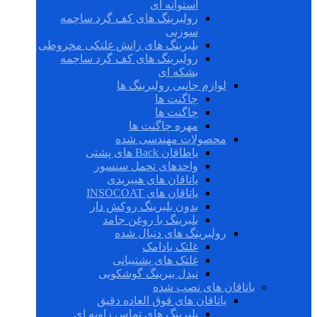
استوانه ای
رولبرینگ های کف گرد ساچمه
سوزنی
بلبرینگ های رانش غلتکی مخروطی
رولبرینگ های کف گرد ساچمه
بشکه ای
لوازم جانبی رولبرینگ ها
چاگنت ها
چاگنت ها
مهره چاگنت ها
محصولات مهندسی شده
یاطاقان Back های پشتی
واحدهای تحمل سنسور
یاتاقان های هیبریدی
یاتاقان های INSOCOAT
بدون بلبرینگ روکش دار
بلبرینگ با روغن جامد
رولبرینگ های دنبال شده
غلتک بادامک
غلتک های پشتیبانی
نیدل بیرینگ گوشکوبی
یاتاقان های نصب شده
یاتاقان های فوق العاده دقیق
بلبرینگ های تماس زاویه ای