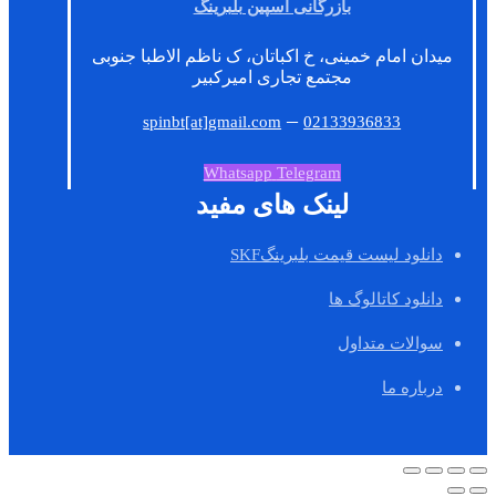
بازرگانی اسپین بلبرینگ
میدان امام خمینی، خ اکباتان، ک ناظم الاطبا جنوبی
مجتمع تجاری امیرکبیر
–
spinbt[at]gmail.com
02133936833
Whatsapp
Telegram
لینک های مفید
دانلود لیست قیمت بلبرینگSKF
دانلود کاتالوگ ها
سوالات متداول
درباره ما