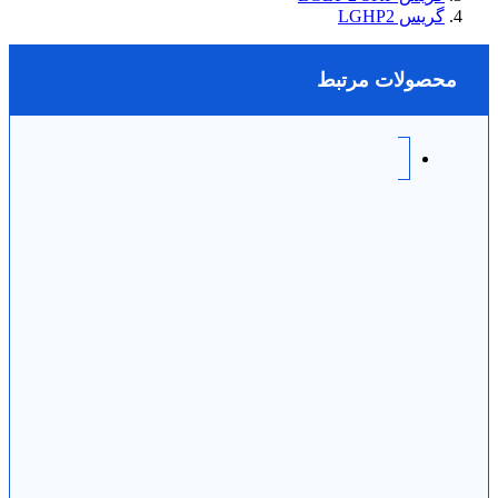
گریس LGHP2
محصولات مرتبط