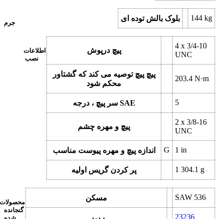
144
kg
بلوک بالش توده ای
جرم
4 x
3/4-10
پیچ درپوش
اطلاعات
UNC
نصب
پیچ پیچ توصیه می کند که گشتاور
203.4
N·m
محکم شود
5
سر پیچ ، درجه SAE
2 x
3/8-16
پیچ و مهره چشم
UNC
G
1
in
اندازه پیچ و مهره پیوست مناسب
1 304.1
g
پر کردن گریس اولیه
SAW 536
مسکن
محصولات
گنجانده
23236
شده