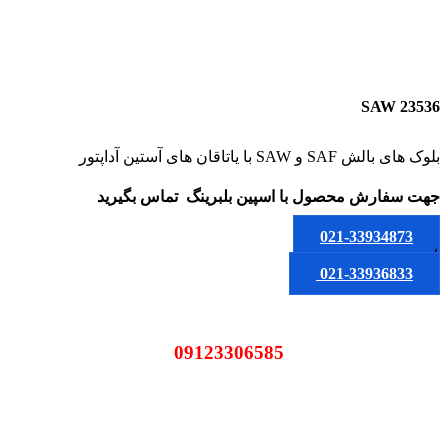
SAW 23536
بلوک های بالش SAF و SAW با یاتاقان های آستین آداپتور
جهت سفارش محصول
با اسپین بلبرینگ
تماس بگیرید
021-33934873
یا
021-33936833
09123306585