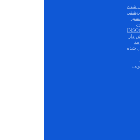
 شده
سور
ی
ش دار
مد
ل شده
وبی