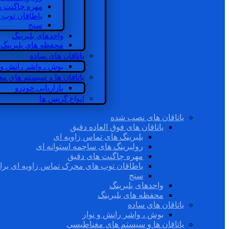
مهره چاگنت ه
یاطاقان توپ 
سنج
واحدهای بلبرینگ
محفظه های بلبرینگ
یاتاقان های ساده
بوش ، واشر رانش و ن
یاتاقان ها و سیستم های م
بازاریابی خودرو
انواع گریس ها
یاتاقان های نصب شده
یاتاقان های فوق العاده دقیق
بلبرینگ های تماس زاویه ای
رولبرینگ های ساچمه استوانه ای
مهره چاگنت های دقیق
یاطاقان توپ های محرک تماس زاویه ای برا
سنج
واحدهای بلبرینگ
محفظه های بلبرینگ
یاتاقان های ساده
بوش ، واشر رانش و نوار
یاتاقان ها و سیستم های مغناطیسی