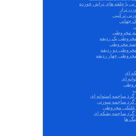
نی با حلقه های تراش خورده
زن تراز
زنی ترکیبی
ک جهانی
ی
مه مخروطی
مخروطی یک ردیفه
چمه مخروطی
مخروطی دو ردیفه
مخروطی چهار ردیفه
ه ای
انه ای
روطی
ب
گرد ساچمه استوانه ای
 گرد ساچمه سوزنی
ش غلتکی مخروطی
 گرد ساچمه بشکه ای
نگ ها