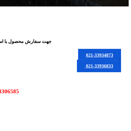
جهت سفارش محصول
با ا
021-33934873
یا
021-33936833
09123306585