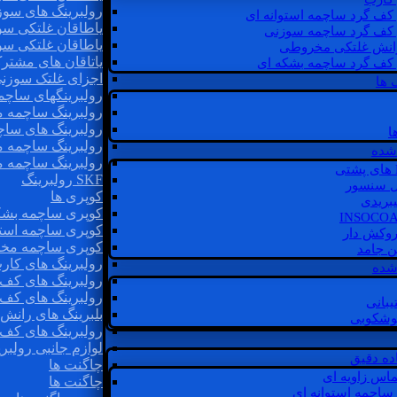
رولبرینگ های سوز
 کف گرد ساچمه استوانه ای
یاطاقان غلتکی سو
 کف گرد ساچمه سوزنی
یاطاقان غلتکی سو
رانش غلتکی مخروطی
یاتاقان های مشتر
 کف گرد ساچمه بشکه ای
اجزای غلتک سوزن
 ها
رولبرینگهای ساچ
رولبرینگ ساچمه 
رولبرینگ های سا
ا
رولبرینگ ساچمه 
شده
رولبرینگ ساچمه 
SKF رولبرینگ
ل سنسور
کوپری ها
یبریدی
کوپری ساچمه بشک
کوپری ساچمه استو
روکش دار
کوپری ساچمه مخ
غن جامد
رولبرینگ های کار
 شده
رولبرینگ های کف 
رولبرینگ های کف
یبانی
بلبرینگ های ران
گوشکوبی
رولبرینگ های کف
لوازم جانبی رولبری
اده دقیق
چاگنت ها
ماس زاویه ای
چاگنت ها
 ساچمه استوانه ای