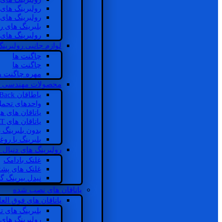
رولبرینگ های
رولبرینگ های
بلبرینگ های 
رولبرینگ های
لوازم جانبی رولبرینگ
چاگنت ها
چاگنت ها
مهره چاگنت ه
محصولات مهندسی 
یاطاقان Back های پشتی
واحدهای تحم
یاتاقان های ه
یاتاقان های INSOCOAT
بدون بلبرینگ 
بلبرینگ با رو
رولبرینگ های دنبال
غلتک بادامک
غلتک های پشت
نیدل بیرینگ 
یاتاقان های نصب شده
یاتاقان های فوق الع
بلبرینگ های ت
رولبرینگ های