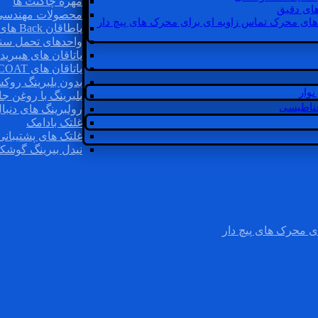
مهره چاگنت ها
ای دقیق
محصولات مهندسی
های محرک تماس زاویه ای برای محرک های پیچ دار
یاطاقان Back های پشتی
واحدهای تحمل سن
یاتاقان های هیبرید
یاتاقان های INSOCOAT
بدون بلبرینگ روک
وار
بلبرینگ با روغن جا
غناطیسی
رولبرینگ های دنبا
غلتک بادامک
غلتک های پشتیبانی
نیدل بیرینگ گوشک
ی محرک های پیچ دار