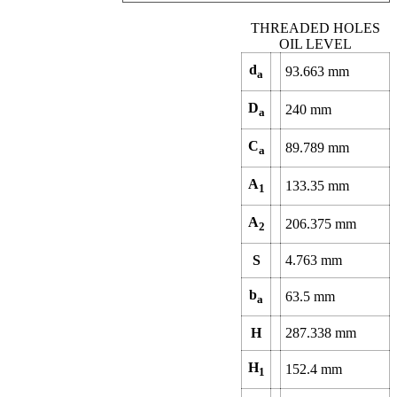
THREADED HOLES
OIL LEVEL
d
93.663
mm
a
D
240
mm
a
C
89.789
mm
a
A
133.35
mm
1
A
206.375
mm
2
S
4.763
mm
b
63.5
mm
a
H
287.338
mm
H
152.4
mm
1