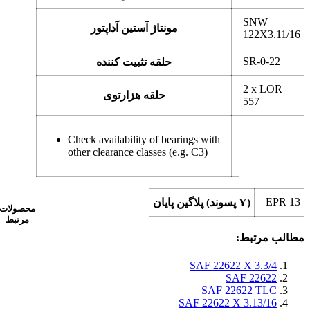
SNW
مونتاژ آستین آداپتور
122X3.11/16
SR-0-22
حلقه تثبیت کننده
2 x
LOR
حلقه هزارتوی
557
Check availability of bearings with
other clearance classes (e.g. C3)
EPR 13
پلاگین پایان (پسوند Y)
محصولات
مرتبط
مطالب مرتبط:
SAF 22622 X 3.3/4
SAF 22622
SAF 22622 TLC
SAF 22622 X 3.13/16