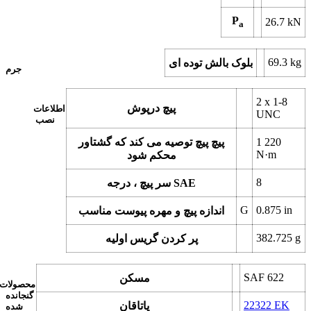
P
26.7
kN
a
69.3
kg
بلوک بالش توده ای
جرم
2 x
1-8
پیچ درپوش
اطلاعات
UNC
نصب
1 220
پیچ پیچ توصیه می کند که گشتاور
N·m
محکم شود
8
سر پیچ ، درجه SAE
G
0.875
in
اندازه پیچ و مهره پیوست مناسب
382.725
g
پر کردن گریس اولیه
SAF 622
مسکن
محصولات
گنجانده
22322 EK
یاتاقان
شده