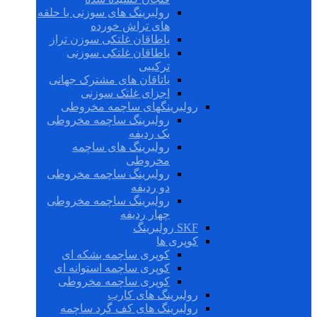
رولبرینگ های سوزنی با حلقه
های تراش خورده
یاطاقان غلتکی سوزن تراز
یاطاقان غلتکی سوزنی
ترکیبی
یاتاقان های مشترک جهانی
اجزای غلتک سوزنی
رولبرینگهای ساچمه مخروطی
رولبرینگ ساچمه مخروطی
یک ردیفه
رولبرینگ های ساچمه
مخروطی
رولبرینگ ساچمه مخروطی
دو ردیفه
رولبرینگ ساچمه مخروطی
چهار ردیفه
SKF رولبرینگ
کوپری ها
کوپری ساچمه بشکه ای
کوپری ساچمه استوانه ای
کوپری ساچمه مخروطی
رولبرینگ های کارب
رولبرینگ های کف گرد ساچمه