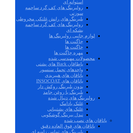
استوانه ای
رولبرینگ های کف گرد ساچمه
سوزنی
بلبرینگ های رانش غلتکی مخروطی
رولبرینگ های کف گرد ساچمه
بشکه ای
لوازم جانبی رولبرینگ ها
چاگنت ها
چاگنت ها
مهره چاگنت ها
محصولات مهندسی شده
یاطاقان Back های پشتی
واحدهای تحمل سنسور
یاتاقان های هیبریدی
یاتاقان های INSOCOAT
بدون بلبرینگ روکش دار
بلبرینگ با روغن جامد
رولبرینگ های دنبال شده
غلتک بادامک
غلتک های پشتیبانی
نیدل بیرینگ گوشکوبی
یاتاقان های نصب شده
یاتاقان های فوق العاده دقیق
بلبرینگ های تماس زاویه ای