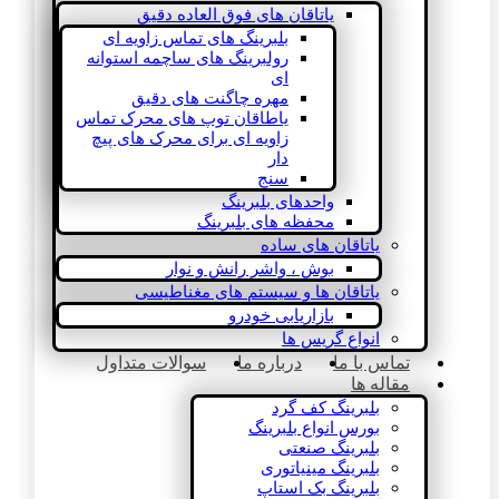
یاتاقان های فوق العاده دقیق
بلبرینگ های تماس زاویه ای
رولبرینگ های ساچمه استوانه
ای
مهره چاگنت های دقیق
یاطاقان توپ های محرک تماس
زاویه ای برای محرک های پیچ
دار
سنج
واحدهای بلبرینگ
محفظه های بلبرینگ
یاتاقان های ساده
بوش ، واشر رانش و نوار
یاتاقان ها و سیستم های مغناطیسی
بازاریابی خودرو
انواع گریس ها
تماس با ما
درباره ما
سوالات متداول
مقاله ها
بلبرینگ کف گرد
بورس انواع بلبرینگ
بلبرینگ صنعتی
بلبرینگ مینیاتوری
بلبرینگ بک استاپ