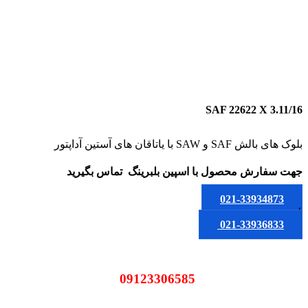
SAF 22622 X 3.11/16
بلوک های بالش SAF و SAW با یاتاقان های آستین آداپتور
جهت سفارش محصول
با اسپین بلبرینگ
تماس بگیرید
021-33934873
یا
021-33936833
09123306585