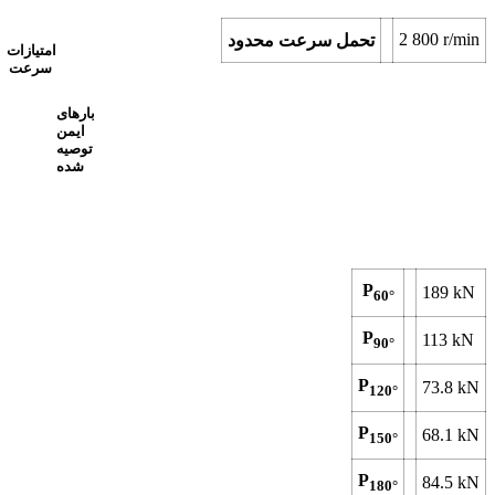
2 800
r/min
تحمل سرعت محدود
امتیازات
سرعت
بارهای
ایمن
توصیه
شده
P
189
kN
60°
P
113
kN
90°
P
73.8
kN
120°
P
68.1
kN
150°
P
84.5
kN
180°