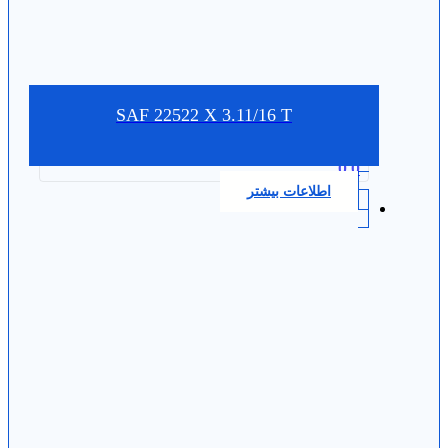
SAF 22522 X 3.11/16 T
0.0
اطلاعات بیشتر