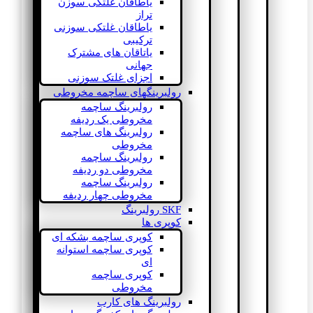
یاطاقان غلتکی سوزن
تراز
یاطاقان غلتکی سوزنی
ترکیبی
یاتاقان های مشترک
جهانی
اجزای غلتک سوزنی
رولبرینگهای ساچمه مخروطی
رولبرینگ ساچمه
مخروطی یک ردیفه
رولبرینگ های ساچمه
مخروطی
رولبرینگ ساچمه
مخروطی دو ردیفه
رولبرینگ ساچمه
مخروطی چهار ردیفه
SKF رولبرینگ
کوپری ها
کوپری ساچمه بشکه ای
کوپری ساچمه استوانه
ای
کوپری ساچمه
مخروطی
رولبرینگ های کارب