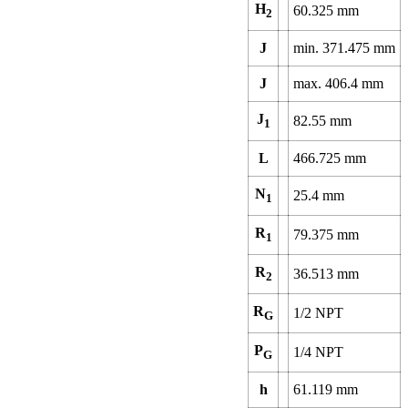
H
60.325
mm
2
J
min.
371.475
mm
J
max.
406.4
mm
J
82.55
mm
1
L
466.725
mm
N
25.4
mm
1
R
79.375
mm
1
R
36.513
mm
2
R
1/2 NPT
G
P
1/4 NPT
G
h
61.119
mm