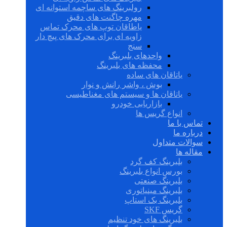
رولبرینگ های ساچمه استوانه ای
مهره چاگنت های دقیق
یاطاقان توپ های محرک تماس
زاویه ای برای محرک های پیچ دار
سنج
واحدهای بلبرینگ
محفظه های بلبرینگ
یاتاقان های ساده
بوش ، واشر رانش و نوار
یاتاقان ها و سیستم های مغناطیسی
بازاریابی خودرو
انواع گریس ها
تماس با ما
درباره ما
سوالات متداول
مقاله ها
بلبرینگ کف گرد
بورس انواع بلبرینگ
بلبرینگ صنعتی
بلبرینگ مینیاتوری
بلبرینگ بک استاپ
گریس SKF
بلبرینگ های خود تنظیم