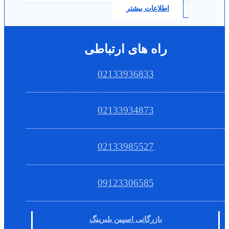
اطلاعات بیشتر
راه های ارتباطی
02133936833
02133934873
02133985527
09123306585
بازرگانی اسپین بلبرینگ