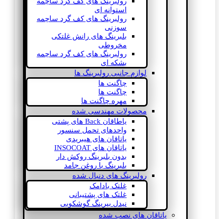
رولبرینگ های کف گرد ساچمه
استوانه ای
رولبرینگ های کف گرد ساچمه
سوزنی
بلبرینگ های رانش غلتکی
مخروطی
رولبرینگ های کف گرد ساچمه
بشکه ای
لوازم جانبی رولبرینگ ها
چاگنت ها
چاگنت ها
مهره چاگنت ها
محصولات مهندسی شده
یاطاقان Back های پشتی
واحدهای تحمل سنسور
یاتاقان های هیبریدی
یاتاقان های INSOCOAT
بدون بلبرینگ روکش دار
بلبرینگ با روغن جامد
رولبرینگ های دنبال شده
غلتک بادامک
غلتک های پشتیبانی
نیدل بیرینگ گوشکوبی
یاتاقان های نصب شده